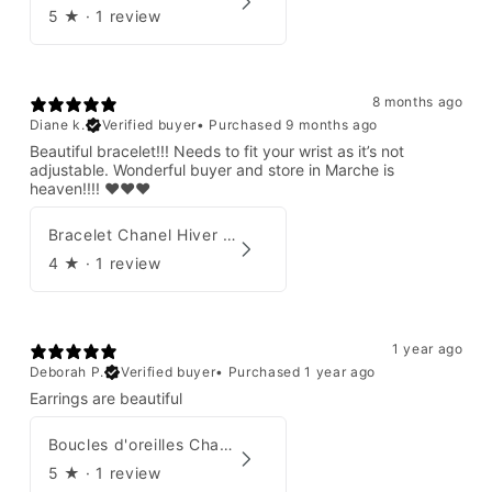
5
★ ·
1 review
8 months ago
Diane k.
Verified buyer
•
Purchased 9 months ago
Beautiful bracelet!!! Needs to fit your wrist as it’s not
adjustable. Wonderful buyer and store in Marche is
heaven!!!! ❤️❤️❤️
Bracelet Chanel Hiver 1997
4
★ ·
1 review
1 year ago
Deborah P.
Verified buyer
•
Purchased 1 year ago
Earrings are beautiful
Boucles d'oreilles Chanel 2001
5
★ ·
1 review