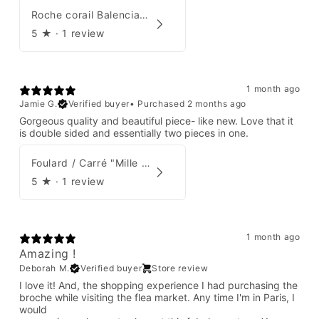
Roche corail Balenciaga 2006
5
★ ·
1 review
1 month ago
Jamie G.
Verified buyer
•
Purchased 2 months ago
Gorgeous quality and beautiful piece- like new. Love that it
is double sided and essentially two pieces in one.
Foulard / Carré "Mille Feuilles de Soie" Hermès par Natsuno Hidaka
5
★ ·
1 review
1 month ago
Amazing !
Deborah M.
Verified buyer
Store review
I love it! And, the shopping experience I had purchasing the
broche while visiting the flea market. Any time I'm in Paris, I
would