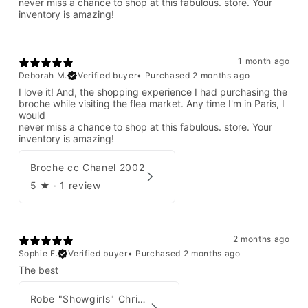
never miss a chance to shop at this fabulous. store. Your
inventory is amazing!
1 month ago
Deborah M.
Verified buyer
•
Purchased 2 months ago
I love it! And, the shopping experience I had purchasing the
broche while visiting the flea market. Any time I'm in Paris, I
would
never miss a chance to shop at this fabulous. store. Your
inventory is amazing!
Broche cc Chanel 2002
5
★ ·
1 review
2 months ago
Sophie F.
Verified buyer
•
Purchased 2 months ago
The best
Robe "Showgirls" Christian Dior par John Galliano Été 2003