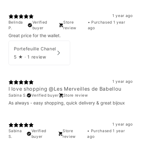
1 year ago
Belinda
Verified
Store
•
Purchased 1 year
P.
buyer
review
ago
Great price for the wallet.
Portefeuille Chanel
5
★ ·
1 review
1 year ago
I love shopping @Les Merveilles de Babellou
Sabina S.
Verified buyer
Store review
As always - easy shopping, quick delivery & great bijoux
1 year ago
Sabina
Verified
Store
•
Purchased 1 year
S.
buyer
review
ago