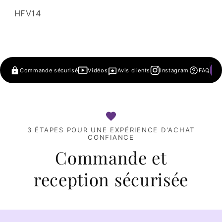
SKU:
HFV14
Commande sécurisé
Vidéos
Avis clients
Instagram
FAQ
3 ÉTAPES POUR UNE EXPÉRIENCE D'ACHAT
CONFIANCE
Commande et
reception sécurisée