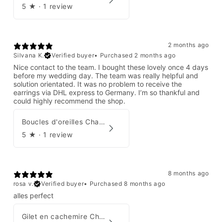
5
★ ·
1 review
2 months ago
Silvana K.
Verified buyer
•
Purchased 2 months ago
Nice contact to the team. I bought these lovely once 4 days
before my wedding day. The team was really helpful and
solution orientated. It was no problem to receive the
earrings via DHL express to Germany. I’m so thankful and
could highly recommend the shop.
Boucles d'oreilles Chanel par Karl Lagerfeld 2008
5
★ ·
1 review
8 months ago
rosa v.
Verified buyer
•
Purchased 8 months ago
alles perfect
Gilet en cachemire Chanel Automne 1995