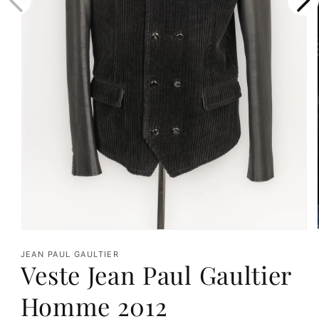
Ouvrir
le
JEAN PAUL GAULTIER
Veste Jean Paul Gaultier
média
1
Homme 2012
dans