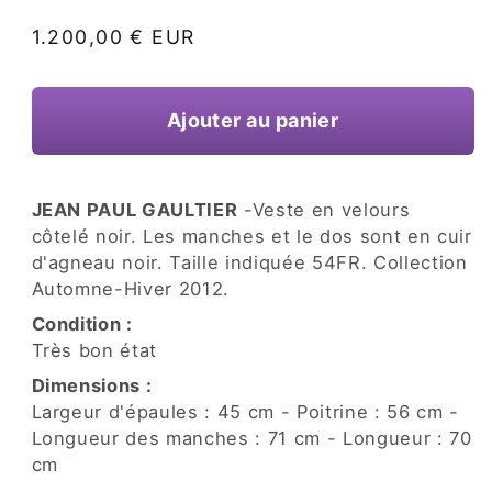
une
fenêtre
Prix
1.200,00 € EUR
modale
habituel
Ajouter au panier
JEAN PAUL GAULTIER
-Veste en velours
côtelé noir. Les manches et le dos sont en cuir
d'agneau noir. Taille indiquée 54FR. Collection
Automne-Hiver 2012.
Condition :
Très bon état
Dimensions :
Largeur d'épaules : 45 cm - Poitrine : 56 cm -
Longueur des manches : 71 cm - Longueur : 70
cm