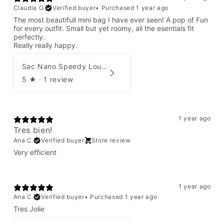
Claudia O.
Verified buyer
•
Purchased 1 year ago
The most beautifull mini bag I have ever seen! A pop of Fun
for every outfit. Small but yet roomy, all the esentials fit
perfectly.
Really really happy.
Sac Nano Speedy Louis Vuitton X Yayoi Kusama
5
★ ·
1 review
1 year ago
Tres bien!
Ana C.
Verified buyer
Store review
Very efficient
1 year ago
Ana C.
Verified buyer
•
Purchased 1 year ago
Tres Jolie