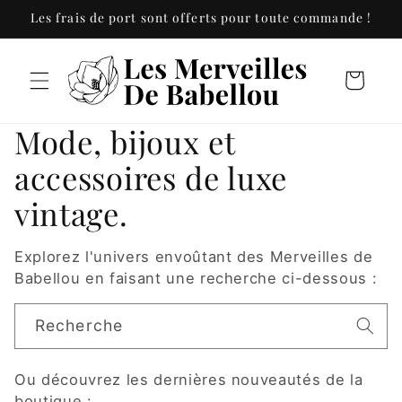
et
Les frais de port sont offerts pour toute commande !
passer
au
contenu
Panier
Mode, bijoux et
accessoires de luxe
vintage.
Explorez l'univers envoûtant des Merveilles de
Babellou en faisant une recherche ci-dessous :
Recherche
Ou découvrez les dernières nouveautés de la
boutique :