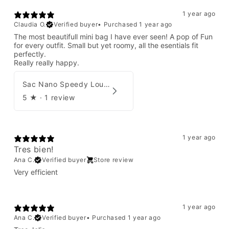
1 year ago
Claudia O.
Verified buyer
•
Purchased 1 year ago
The most beautifull mini bag I have ever seen! A pop of Fun
for every outfit. Small but yet roomy, all the esentials fit
perfectly.
Really really happy.
Sac Nano Speedy Louis Vuitton X Yayoi Kusama
5
★ ·
1 review
1 year ago
Tres bien!
Ana C.
Verified buyer
Store review
Very efficient
1 year ago
Ana C.
Verified buyer
•
Purchased 1 year ago