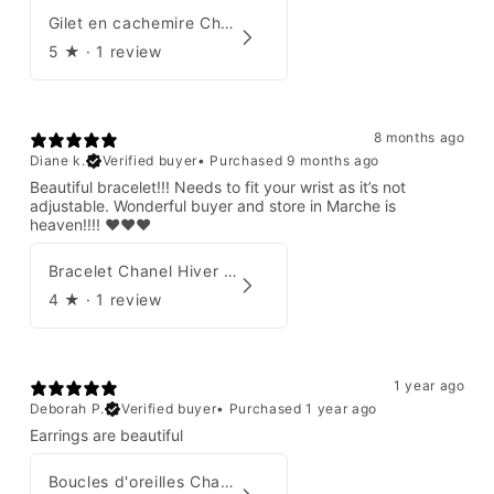
Gilet en cachemire Chanel Automne 1995
5
★ ·
1 review
8 months ago
Diane k.
Verified buyer
•
Purchased 9 months ago
Beautiful bracelet!!! Needs to fit your wrist as it’s not
adjustable. Wonderful buyer and store in Marche is
heaven!!!! ❤️❤️❤️
Bracelet Chanel Hiver 1997
4
★ ·
1 review
1 year ago
Deborah P.
Verified buyer
•
Purchased 1 year ago
Earrings are beautiful
Boucles d'oreilles Chanel 2001