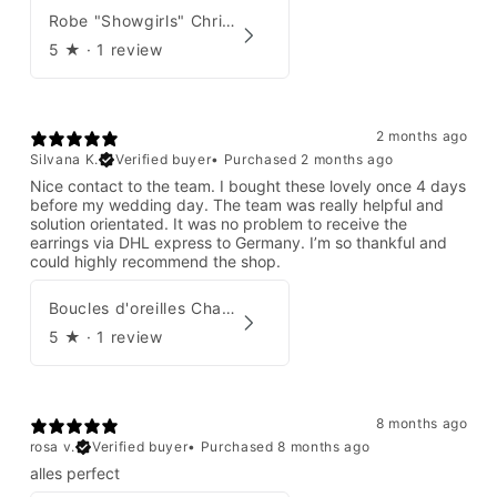
Robe "Showgirls" Christian Dior par John Galliano Été 2003
5
★ ·
1 review
2 months ago
Silvana K.
Verified buyer
•
Purchased 2 months ago
Nice contact to the team. I bought these lovely once 4 days
before my wedding day. The team was really helpful and
solution orientated. It was no problem to receive the
earrings via DHL express to Germany. I’m so thankful and
could highly recommend the shop.
Boucles d'oreilles Chanel par Karl Lagerfeld 2008
5
★ ·
1 review
8 months ago
rosa v.
Verified buyer
•
Purchased 8 months ago
alles perfect