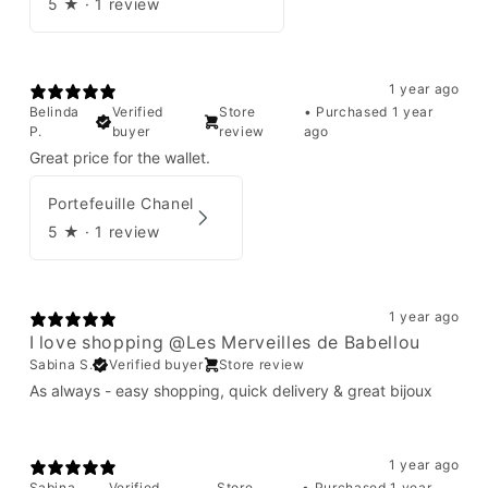
5
★ ·
1 review
1 year ago
Belinda
Verified
Store
•
Purchased 1 year
P.
buyer
review
ago
Great price for the wallet.
Portefeuille Chanel
5
★ ·
1 review
1 year ago
I love shopping @Les Merveilles de Babellou
Sabina S.
Verified buyer
Store review
As always - easy shopping, quick delivery & great bijoux
1 year ago
Sabina
Verified
Store
•
Purchased 1 year