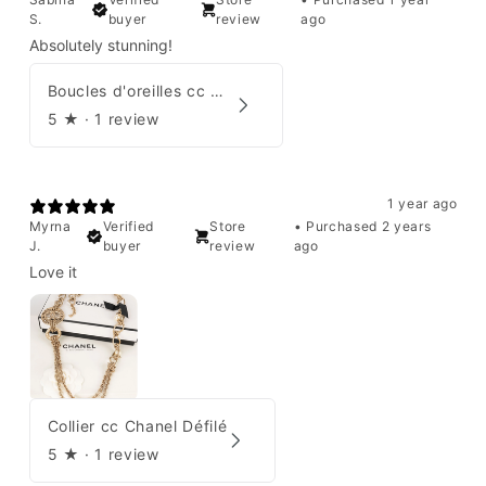
S.
buyer
review
ago
Absolutely stunning!
Boucles d'oreilles cc Chanel
5
★ ·
1 review
1 year ago
Myrna
Verified
Store
•
Purchased 2 years
J.
buyer
review
ago
Love it
Collier cc Chanel Défilé
5
★ ·
1 review