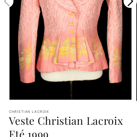
Ouvrir
le
CHRISTIAN LACROIX
Veste Christian Lacroix
média
1
Eté 1999
dans