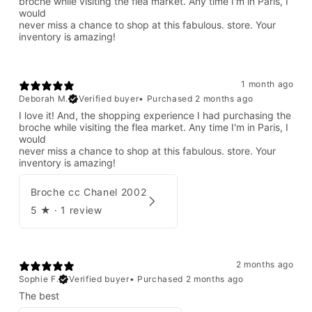
broche while visiting the flea market. Any time I'm in Paris, I
would
never miss a chance to shop at this fabulous. store. Your
inventory is amazing!
1 month ago
Deborah M.
Verified buyer
•
Purchased 2 months ago
I love it! And, the shopping experience I had purchasing the
broche while visiting the flea market. Any time I'm in Paris, I
would
never miss a chance to shop at this fabulous. store. Your
inventory is amazing!
Broche cc Chanel 2002
5
★ ·
1 review
2 months ago
Sophie F.
Verified buyer
•
Purchased 2 months ago
The best