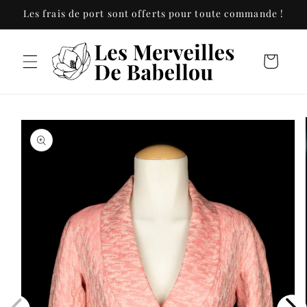
et
Les frais de port sont offerts pour toute commande !
passer
au
contenu
Panier
Passer aux
informations
produits