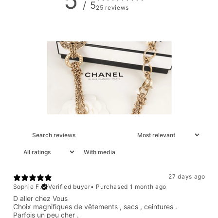
5
/ 5
25 reviews
With media
27 days ago
Sophie F.
Verified buyer
•
Purchased 1 month ago
D aller chez Vous
Choix magnifiques de vêtements , sacs , ceintures .
Parfois un peu cher .