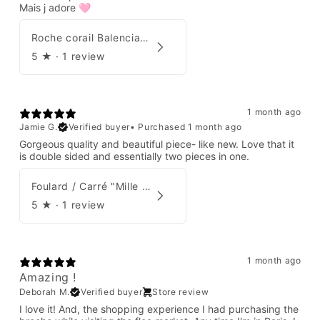
Mais j adore 🩷
Roche corail Balenciaga 2006
5
★ ·
1 review
1 month ago
Jamie G.
Verified buyer
•
Purchased 1 month ago
Gorgeous quality and beautiful piece- like new. Love that it
is double sided and essentially two pieces in one.
Foulard / Carré "Mille Feuilles de Soie" Hermès par Natsuno Hidaka
5
★ ·
1 review
1 month ago
Amazing !
Deborah M.
Verified buyer
Store review
I love it! And, the shopping experience I had purchasing the