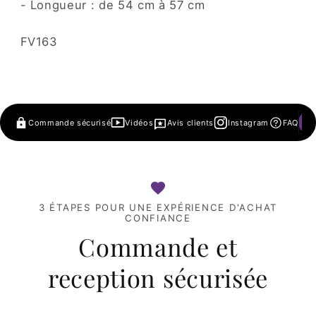
- Longueur : de 54 cm à 57 cm
SKU:
FV163
Commande sécurisé
Vidéos
Avis clients
Instagram
FAQ
3 ÉTAPES POUR UNE EXPÉRIENCE D'ACHAT
CONFIANCE
Commande et
reception sécurisée