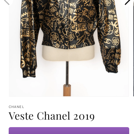
Ouvrir
le
CHANEL
Veste Chanel 2019
média
1
dans