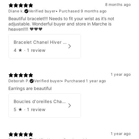
8 months ago
Diane k.
Verified buyer
•
Purchased 9 months ago
Beautiful bracelet!!! Needs to fit your wrist as it’s not
adjustable. Wonderful buyer and store in Marche is
heaven!!!! ❤️❤️❤️
Bracelet Chanel Hiver 1997
4
★ ·
1 review
1 year ago
Deborah P.
Verified buyer
•
Purchased 1 year ago
Earrings are beautiful
Boucles d'oreilles Chanel 2001
5
★ ·
1 review
1 year ago