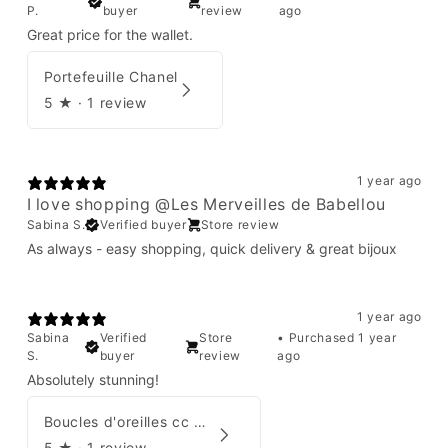
P.
buyer
review
ago
Great price for the wallet.
Portefeuille Chanel
5
★ ·
1 review
1 year ago
I love shopping @Les Merveilles de Babellou
Sabina S.
Verified buyer
Store review
As always - easy shopping, quick delivery & great bijoux
1 year ago
Sabina
Verified
Store
•
Purchased 1 year
S.
buyer
review
ago
Absolutely stunning!
Boucles d'oreilles cc Chanel
5
★ ·
1 review