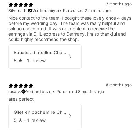
2 months ago
Silvana K.
Verified buyer
•
Purchased 2 months ago
Nice contact to the team. I bought these lovely once 4 days
before my wedding day. The team was really helpful and
solution orientated. It was no problem to receive the
earrings via DHL express to Germany. I’m so thankful and
could highly recommend the shop.
Boucles d'oreilles Chanel par Karl Lagerfeld 2008
5
★ ·
1 review
8 months ago
rosa v.
Verified buyer
•
Purchased 8 months ago
alles perfect
Gilet en cachemire Chanel Automne 1995
5
★ ·
1 review