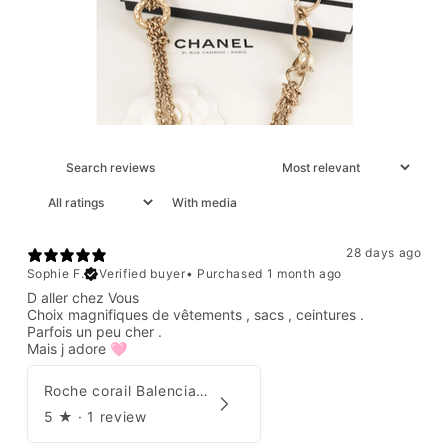
With media
28 days ago
Sophie F.
Verified buyer
•
Purchased 1 month ago
D aller chez Vous
Choix magnifiques de vêtements , sacs , ceintures .
Parfois un peu cher .
Mais j adore 🩷
Roche corail Balenciaga 2006
5
★ ·
1 review