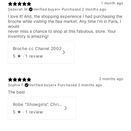
1 month ago
Deborah M.
Verified buyer
•
Purchased 2 months ago
I love it! And, the shopping experience I had purchasing the
broche while visiting the flea market. Any time I'm in Paris, I
would
never miss a chance to shop at this fabulous. store. Your
inventory is amazing!
Broche cc Chanel 2002
5
★ ·
1 review
2 months ago
Sophie F.
Verified buyer
•
Purchased 2 months ago
The best
Robe "Showgirls" Christian Dior par John Galliano Été 2003
5
★ ·
1 review