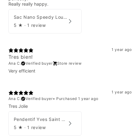
Really really happy.
Sac Nano Speedy Louis Vuitton X Yayoi Kusama
5
★ ·
1 review
1 year ago
Tres bien!
Ana C.
Verified buyer
Store review
Very efficient
1 year ago
Ana C.
Verified buyer
•
Purchased 1 year ago
Tres Jolie
Pendentif Yves Saint Laurent
5
★ ·
1 review