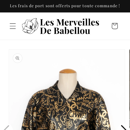
et
Les frais de port sont offerts pour toute commande !
passer
au
contenu
Panier
Passer aux
informations
produits