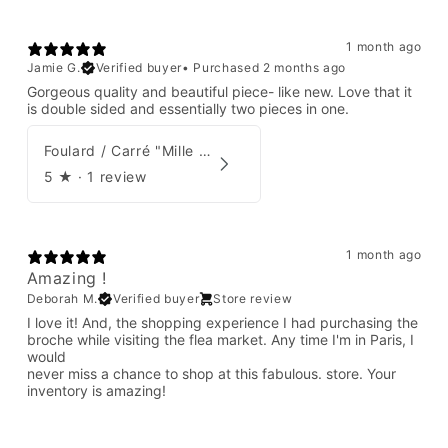
1 month ago
Jamie G.
Verified buyer
•
Purchased 2 months ago
Gorgeous quality and beautiful piece- like new. Love that it
is double sided and essentially two pieces in one.
Foulard / Carré "Mille Feuilles de Soie" Hermès par Natsuno Hidaka
5
★ ·
1 review
1 month ago
Amazing !
Deborah M.
Verified buyer
Store review
I love it! And, the shopping experience I had purchasing the
broche while visiting the flea market. Any time I'm in Paris, I
would
never miss a chance to shop at this fabulous. store. Your
inventory is amazing!