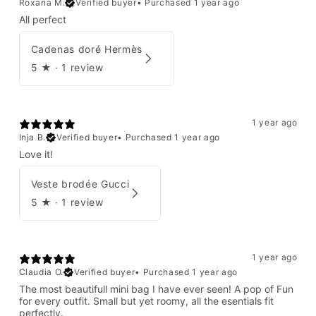
Roxana M.
Verified buyer
•
Purchased 1 year ago
All perfect
Cadenas doré Hermès
5
★ ·
1 review
1 year ago
Inja B.
Verified buyer
•
Purchased 1 year ago
Love it!
Veste brodée Gucci
5
★ ·
1 review
1 year ago
Claudia O.
Verified buyer
•
Purchased 1 year ago
The most beautifull mini bag I have ever seen! A pop of Fun
for every outfit. Small but yet roomy, all the esentials fit
perfectly.