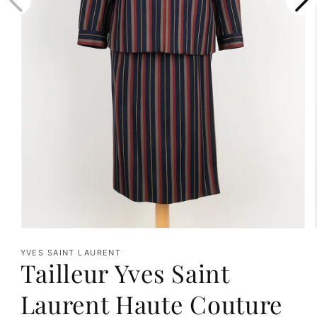
Ouvrir
le
YVES SAINT LAURENT
Tailleur Yves Saint
média
1
Laurent Haute Couture
dans