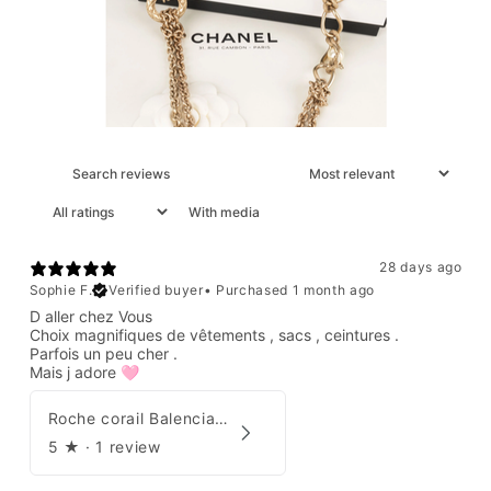
With media
28 days ago
Sophie F.
Verified buyer
•
Purchased 1 month ago
D aller chez Vous
Choix magnifiques de vêtements , sacs , ceintures .
Parfois un peu cher .
Mais j adore 🩷
Roche corail Balenciaga 2006
5
★ ·
1 review