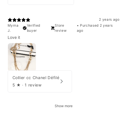
2 years ago
Myrna
Verified
Store
•
Purchased 2 years
J.
buyer
review
ago
Love it
Collier cc Chanel Défilé
5
★ ·
1 review
Show more