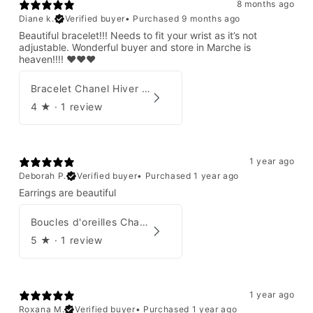
8 months ago
Diane k.
Verified buyer
•
Purchased 9 months ago
Beautiful bracelet!!! Needs to fit your wrist as it’s not
adjustable. Wonderful buyer and store in Marche is
heaven!!!! ❤️❤️❤️
Bracelet Chanel Hiver 1997
4
★ ·
1 review
1 year ago
Deborah P.
Verified buyer
•
Purchased 1 year ago
Earrings are beautiful
Boucles d'oreilles Chanel 2001
5
★ ·
1 review
1 year ago
Roxana M.
Verified buyer
•
Purchased 1 year ago