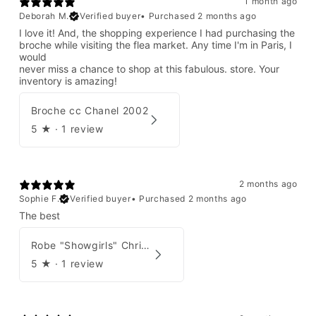
1 month ago
Deborah M.
Verified buyer
•
Purchased 2 months ago
I love it! And, the shopping experience I had purchasing the
broche while visiting the flea market. Any time I'm in Paris, I
would
never miss a chance to shop at this fabulous. store. Your
inventory is amazing!
Broche cc Chanel 2002
5
★ ·
1 review
2 months ago
Sophie F.
Verified buyer
•
Purchased 2 months ago
The best
Robe "Showgirls" Christian Dior par John Galliano Été 2003
5
★ ·
1 review