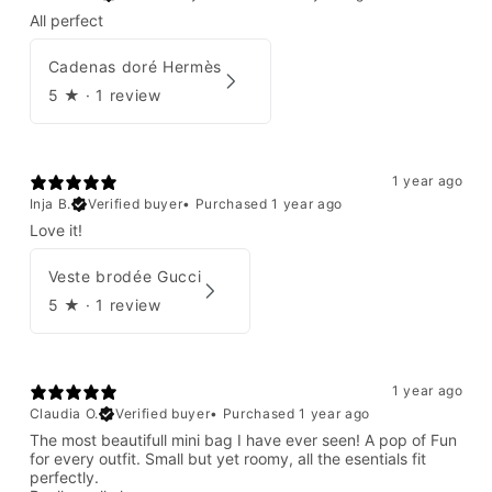
All perfect
Cadenas doré Hermès
5
★ ·
1 review
1 year ago
Inja B.
Verified buyer
•
Purchased 1 year ago
Love it!
Veste brodée Gucci
5
★ ·
1 review
1 year ago
Claudia O.
Verified buyer
•
Purchased 1 year ago
The most beautifull mini bag I have ever seen! A pop of Fun
for every outfit. Small but yet roomy, all the esentials fit
perfectly.