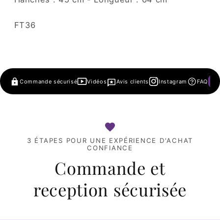
SKU:
FT36
Commande sécurisé
Vidéos
Avis clients
Instagram
FAQ
3 ÉTAPES POUR UNE EXPÉRIENCE D'ACHAT
CONFIANCE
Commande et
reception sécurisée