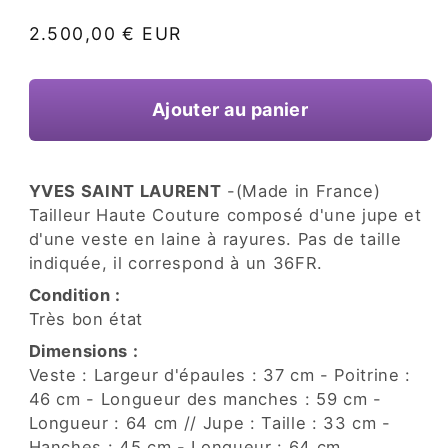
une
fenêtre
Prix
2.500,00 € EUR
modale
habituel
Ajouter au panier
YVES SAINT LAURENT
-(Made in France)
Tailleur Haute Couture composé d'une jupe et
d'une veste en laine à rayures. Pas de taille
indiquée, il correspond à un 36FR.
Condition :
Très bon état
Dimensions :
Veste : Largeur d'épaules : 37 cm - Poitrine :
46 cm - Longueur des manches : 59 cm -
Longueur : 64 cm // Jupe : Taille : 33 cm -
Hanches : 45 cm - Longueur : 64 cm