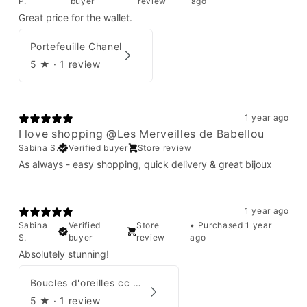
P.
buyer
review
ago
Great price for the wallet.
Portefeuille Chanel
5
★ ·
1 review
1 year ago
I love shopping @Les Merveilles de Babellou
Sabina S.
Verified buyer
Store review
As always - easy shopping, quick delivery & great bijoux
1 year ago
Sabina
Verified
Store
•
Purchased 1 year
S.
buyer
review
ago
Absolutely stunning!
Boucles d'oreilles cc Chanel
5
★ ·
1 review