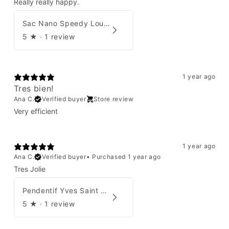
Really really happy.
Sac Nano Speedy Louis Vuitton X Yayoi Kusama
5
★ ·
1 review
1 year ago
Tres bien!
Ana C.
Verified buyer
Store review
Very efficient
1 year ago
Ana C.
Verified buyer
•
Purchased 1 year ago
Tres Jolie
Pendentif Yves Saint Laurent
5
★ ·
1 review