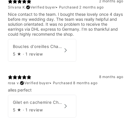
2 months ago
Silvana K.
Verified buyer
•
Purchased 2 months ago
Nice contact to the team. I bought these lovely once 4 days
before my wedding day. The team was really helpful and
solution orientated. It was no problem to receive the
earrings via DHL express to Germany. I’m so thankful and
could highly recommend the shop.
Boucles d'oreilles Chanel par Karl Lagerfeld 2008
5
★ ·
1 review
8 months ago
rosa v.
Verified buyer
•
Purchased 8 months ago
alles perfect
Gilet en cachemire Chanel Automne 1995
5
★ ·
1 review