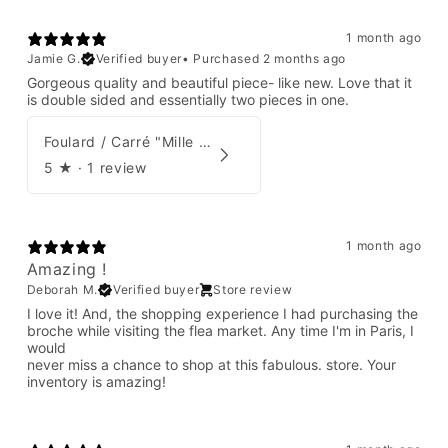
1 month ago
Jamie G.
Verified buyer
•
Purchased 2 months ago
Gorgeous quality and beautiful piece- like new. Love that it
is double sided and essentially two pieces in one.
Foulard / Carré "Mille Feuilles de Soie" Hermès par Natsuno Hidaka
5
★ ·
1 review
1 month ago
Amazing !
Deborah M.
Verified buyer
Store review
I love it! And, the shopping experience I had purchasing the
broche while visiting the flea market. Any time I'm in Paris, I
would
never miss a chance to shop at this fabulous. store. Your
inventory is amazing!