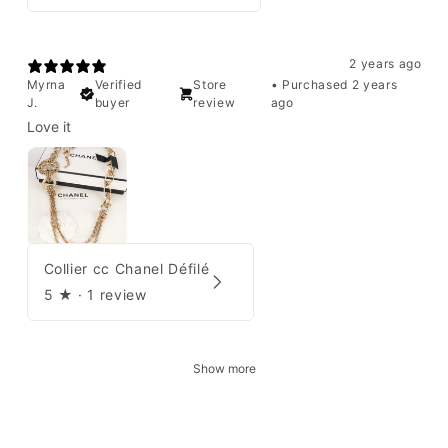
2 years ago
Myrna
Verified
Store
•
Purchased 2 years
J.
buyer
review
ago
Love it
Collier cc Chanel Défilé
5
★ ·
1 review
Show more