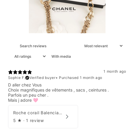
With media
1 month ago
Sophie F.
Verified buyer
•
Purchased 1 month ago
D aller chez Vous
Choix magnifiques de vêtements , sacs , ceintures .
Parfois un peu cher .
Mais j adore 🩷
Roche corail Balenciaga 2006
5
★ ·
1 review