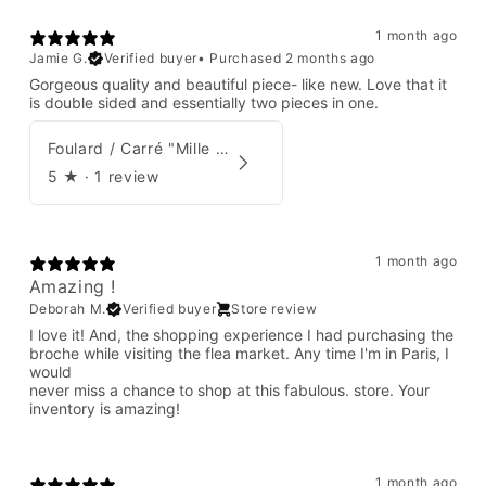
1 month ago
Jamie G.
Verified buyer
•
Purchased 2 months ago
Gorgeous quality and beautiful piece- like new. Love that it
is double sided and essentially two pieces in one.
Foulard / Carré "Mille Feuilles de Soie" Hermès par Natsuno Hidaka
5
★ ·
1 review
1 month ago
Amazing !
Deborah M.
Verified buyer
Store review
I love it! And, the shopping experience I had purchasing the
broche while visiting the flea market. Any time I'm in Paris, I
would
never miss a chance to shop at this fabulous. store. Your
inventory is amazing!
1 month ago