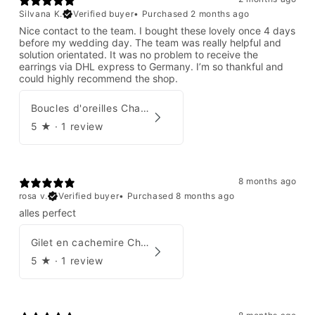
Silvana K.
Verified buyer
•
Purchased 2 months ago
Nice contact to the team. I bought these lovely once 4 days
before my wedding day. The team was really helpful and
solution orientated. It was no problem to receive the
earrings via DHL express to Germany. I’m so thankful and
could highly recommend the shop.
Boucles d'oreilles Chanel par Karl Lagerfeld 2008
5
★ ·
1 review
8 months ago
rosa v.
Verified buyer
•
Purchased 8 months ago
alles perfect
Gilet en cachemire Chanel Automne 1995
5
★ ·
1 review