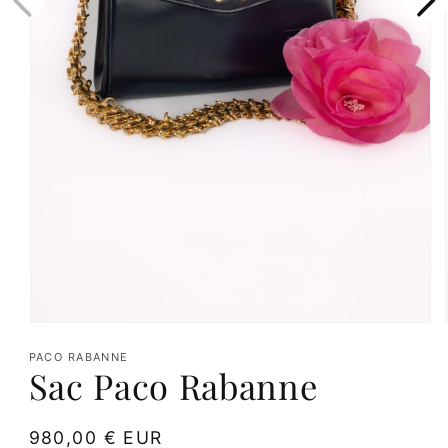
Ouvrir
le
PACO RABANNE
Sac Paco Rabanne
média
1
dans
Prix
980,00 € EUR