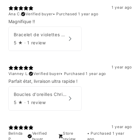
1 year ago
Ana C.
Verified buyer
•
Purchased 1 year ago
Magnifique !!
Bracelet de violettes Augustine
5
★ ·
1 review
1 year ago
Vianney L.
Verified buyer
•
Purchased 1 year ago
Parfait état, livraison ultra rapide !
Boucles d'oreilles Christian Dior
5
★ ·
1 review
1 year ago
Belinda
Verified
Store
•
Purchased 1 year
P.
buyer
review
ago