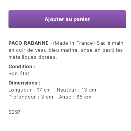
une
habituel
fenêtre
modale
Ajouter au panier
PACO RABANNE
-(Made in France) Sac à main
en cuir de veau bleu marine, anse en pastilles
métalliques dorées.
Condition :
Bon état
Dimensions :
Longueur : 17 cm - Hauteur : 13 cm -
Profondeur : 3 cm - Anse : 65 cm
SKU:
S297