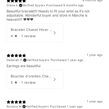
8 months ago
Diane k.
Verified buyer
•
Purchased 9 months ago
Beautiful bracelet!!! Needs to fit your wrist as it’s not
adjustable. Wonderful buyer and store in Marche is
heaven!!!! ❤️❤️❤️
Bracelet Chanel Hiver 1997
4
★ ·
1 review
1 year ago
Deborah P.
Verified buyer
•
Purchased 1 year ago
Earrings are beautiful
Boucles d'oreilles Chanel 2001
5
★ ·
1 review
1 year ago
Roxana M.
Verified buyer
•
Purchased 1 year ago