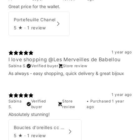
Great price for the wallet.
Portefeuille Chanel
5
★ ·
1 review
1 year ago
I love shopping @Les Merveilles de Babellou
Sabina S.
Verified buyer
Store review
As always - easy shopping, quick delivery & great bijoux
1 year ago
Sabina
Verified
Store
•
Purchased 1 year
S.
buyer
review
ago
Absolutely stunning!
Boucles d'oreilles cc Chanel
5
★ ·
1 review