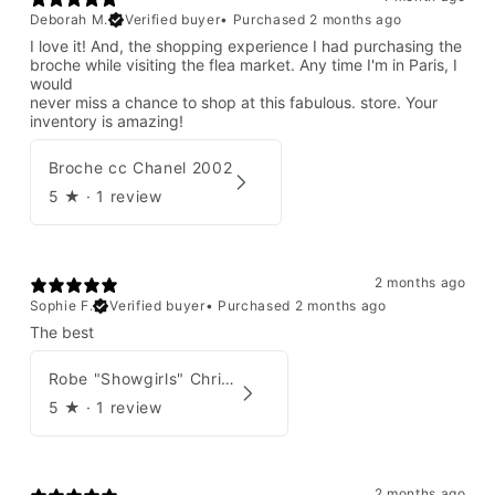
Deborah M.
Verified buyer
•
Purchased 2 months ago
I love it! And, the shopping experience I had purchasing the
broche while visiting the flea market. Any time I'm in Paris, I
would
never miss a chance to shop at this fabulous. store. Your
inventory is amazing!
Broche cc Chanel 2002
5
★ ·
1 review
2 months ago
Sophie F.
Verified buyer
•
Purchased 2 months ago
The best
Robe "Showgirls" Christian Dior par John Galliano Été 2003
5
★ ·
1 review
2 months ago