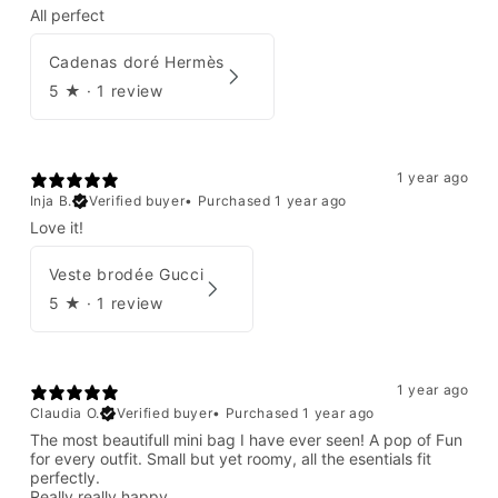
All perfect
Cadenas doré Hermès
5
★ ·
1 review
1 year ago
Inja B.
Verified buyer
•
Purchased 1 year ago
Love it!
Veste brodée Gucci
5
★ ·
1 review
1 year ago
Claudia O.
Verified buyer
•
Purchased 1 year ago
The most beautifull mini bag I have ever seen! A pop of Fun
for every outfit. Small but yet roomy, all the esentials fit
perfectly.
Really really happy.