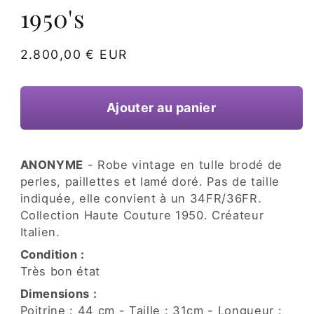
une
1950's
fenêtre
modale
Prix
2.800,00 € EUR
habituel
Ajouter au panier
ANONYME
- Robe vintage en tulle brodé de
perles, paillettes et lamé doré. Pas de taille
indiquée, elle convient à un 34FR/36FR.
Collection Haute Couture 1950. Créateur
Italien.
Condition :
Très bon état
Dimensions :
Poitrine : 44 cm - Taille : 31cm - Longueur :