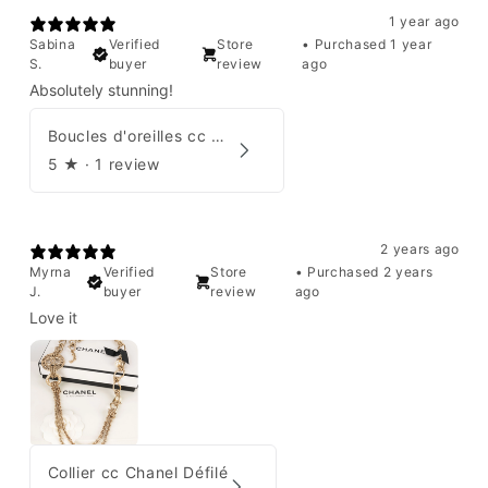
1 year ago
Sabina
Verified
Store
•
Purchased 1 year
S.
buyer
review
ago
Absolutely stunning!
Boucles d'oreilles cc Chanel
5
★ ·
1 review
2 years ago
Myrna
Verified
Store
•
Purchased 2 years
J.
buyer
review
ago
Love it
Collier cc Chanel Défilé