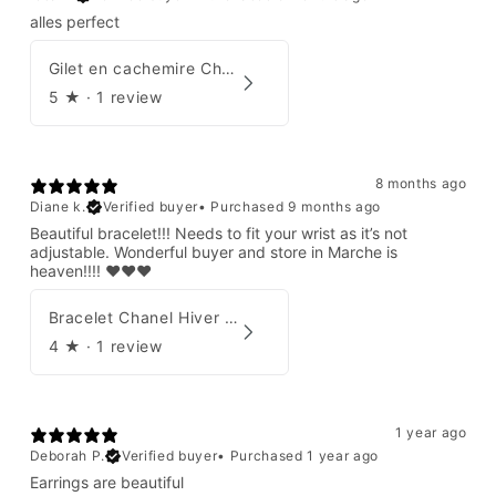
alles perfect
Gilet en cachemire Chanel Automne 1995
5
★ ·
1 review
8 months ago
Diane k.
Verified buyer
•
Purchased 9 months ago
Beautiful bracelet!!! Needs to fit your wrist as it’s not
adjustable. Wonderful buyer and store in Marche is
heaven!!!! ❤️❤️❤️
Bracelet Chanel Hiver 1997
4
★ ·
1 review
1 year ago
Deborah P.
Verified buyer
•
Purchased 1 year ago
Earrings are beautiful