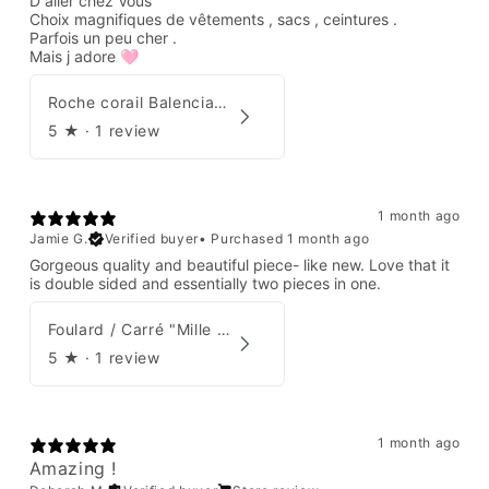
D aller chez Vous
Choix magnifiques de vêtements , sacs , ceintures .
Parfois un peu cher .
Mais j adore 🩷
Roche corail Balenciaga 2006
5
★ ·
1 review
1 month ago
Jamie G.
Verified buyer
•
Purchased 1 month ago
Gorgeous quality and beautiful piece- like new. Love that it
is double sided and essentially two pieces in one.
Foulard / Carré "Mille Feuilles de Soie" Hermès par Natsuno Hidaka
5
★ ·
1 review
1 month ago
Amazing !