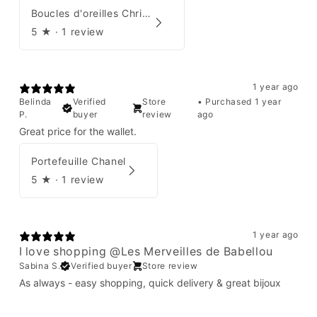
Boucles d'oreilles Christian Dior
5
★ ·
1 review
1 year ago
Belinda
Verified
Store
•
Purchased 1 year
P.
buyer
review
ago
Great price for the wallet.
Portefeuille Chanel
5
★ ·
1 review
1 year ago
I love shopping @Les Merveilles de Babellou
Sabina S.
Verified buyer
Store review
As always - easy shopping, quick delivery & great bijoux