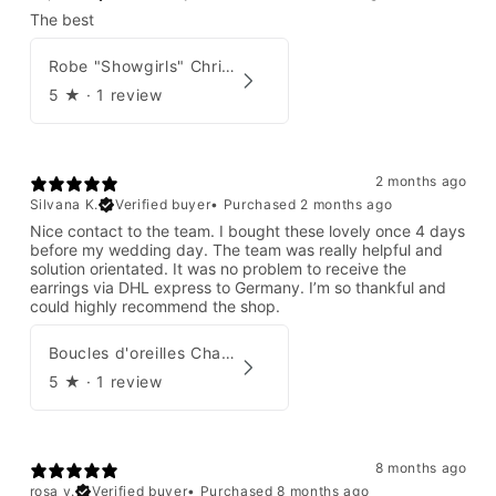
The best
Robe "Showgirls" Christian Dior par John Galliano Été 2003
5
★ ·
1 review
2 months ago
Silvana K.
Verified buyer
•
Purchased 2 months ago
Nice contact to the team. I bought these lovely once 4 days
before my wedding day. The team was really helpful and
solution orientated. It was no problem to receive the
earrings via DHL express to Germany. I’m so thankful and
could highly recommend the shop.
Boucles d'oreilles Chanel par Karl Lagerfeld 2008
5
★ ·
1 review
8 months ago
rosa v.
Verified buyer
•
Purchased 8 months ago