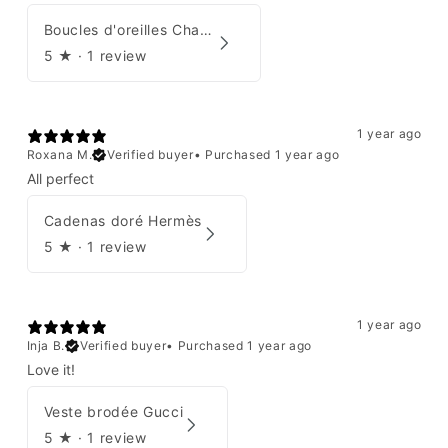
Boucles d'oreilles Chanel 2001
5
★ ·
1 review
1 year ago
Roxana M.
Verified buyer
•
Purchased 1 year ago
All perfect
Cadenas doré Hermès
5
★ ·
1 review
1 year ago
Inja B.
Verified buyer
•
Purchased 1 year ago
Love it!
Veste brodée Gucci
5
★ ·
1 review