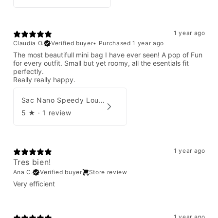
1 year ago
Claudia O.
Verified buyer
•
Purchased 1 year ago
The most beautifull mini bag I have ever seen! A pop of Fun
for every outfit. Small but yet roomy, all the esentials fit
perfectly.
Really really happy.
Sac Nano Speedy Louis Vuitton X Yayoi Kusama
5
★ ·
1 review
1 year ago
Tres bien!
Ana C.
Verified buyer
Store review
Very efficient
1 year ago