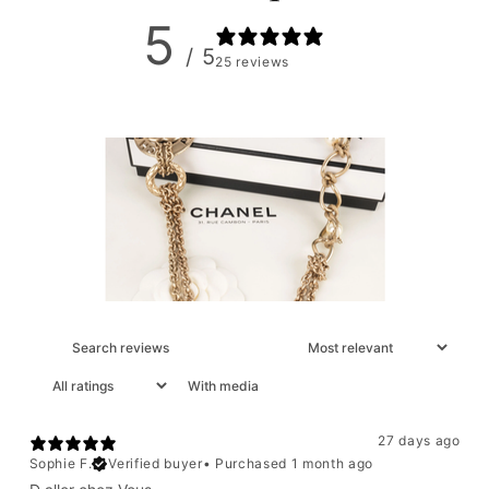
5
/ 5
25 reviews
With media
27 days ago
Sophie F.
Verified buyer
•
Purchased 1 month ago