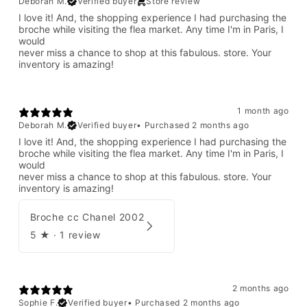
Deborah M.
Verified buyer
Store review
I love it! And, the shopping experience I had purchasing the
broche while visiting the flea market. Any time I'm in Paris, I
would
never miss a chance to shop at this fabulous. store. Your
inventory is amazing!
1 month ago
Deborah M.
Verified buyer
•
Purchased 2 months ago
I love it! And, the shopping experience I had purchasing the
broche while visiting the flea market. Any time I'm in Paris, I
would
never miss a chance to shop at this fabulous. store. Your
inventory is amazing!
Broche cc Chanel 2002
5
★ ·
1 review
2 months ago
Sophie F.
Verified buyer
•
Purchased 2 months ago