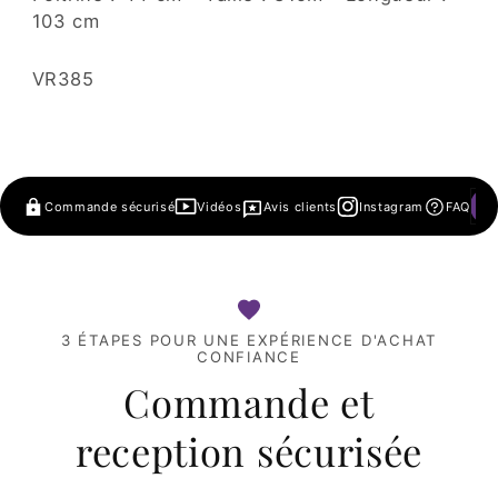
103 cm
SKU:
VR385
Commande sécurisé
Vidéos
Avis clients
Instagram
FAQ
3 ÉTAPES POUR UNE EXPÉRIENCE D'ACHAT
CONFIANCE
Commande et
reception sécurisée