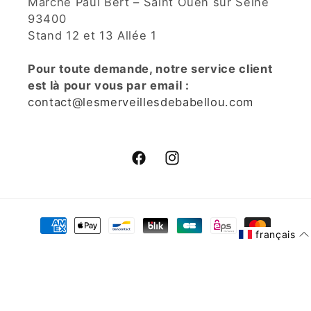
Marché Paul Bert – Saint Ouen sur Seine
93400
Stand 12 et 13 Allée 1
Pour toute demande, notre service client
est là pour vous par email :
contact@lesmerveillesdebabellou.com
Facebook
Instagram
Moyens
de
français
paiement
© 2026,
Les Merveilles De Babellou
Commerce électronique
propulsé par Shopify