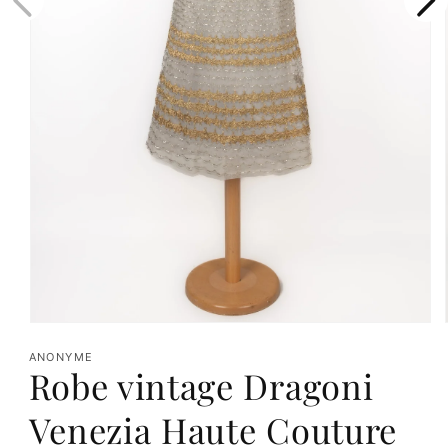
Ouvrir
le
ANONYME
Robe vintage Dragoni
média
1
Venezia Haute Couture
dans