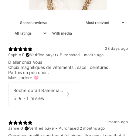
With media
28 days ago
Sophie F.
Verified buyer
•
Purchased 1 month ago
D aller chez Vous
Choix magnifiques de vêtements , sacs , ceintures .
Parfois un peu cher .
Mais j adore 🩷
Roche corail Balenciaga 2006
5
★ ·
1 review
1 month ago
Jamie G.
Verified buyer
•
Purchased 2 months ago
Gorgeous quality and beautiful piece- like new. Love that it