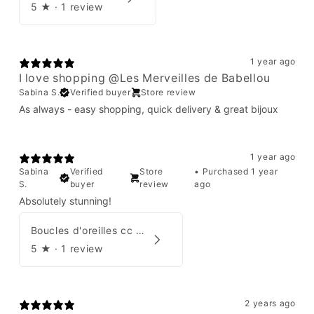
5
★ ·
1 review
1 year ago
I love shopping @Les Merveilles de Babellou
Sabina S.
Verified buyer
Store review
As always - easy shopping, quick delivery & great bijoux
1 year ago
Sabina
Verified
Store
•
Purchased 1 year
S.
buyer
review
ago
Absolutely stunning!
Boucles d'oreilles cc Chanel
5
★ ·
1 review
2 years ago