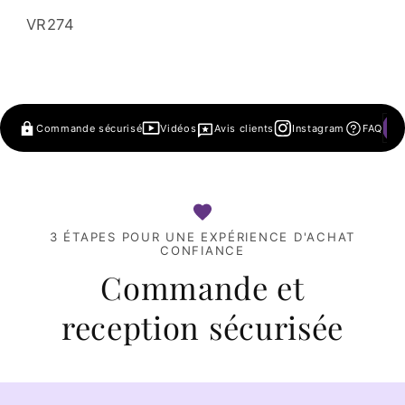
SKU:
VR274
Commande sécurisé
Vidéos
Avis clients
Instagram
FAQ
3 ÉTAPES POUR UNE EXPÉRIENCE D'ACHAT
CONFIANCE
Commande et
reception sécurisée