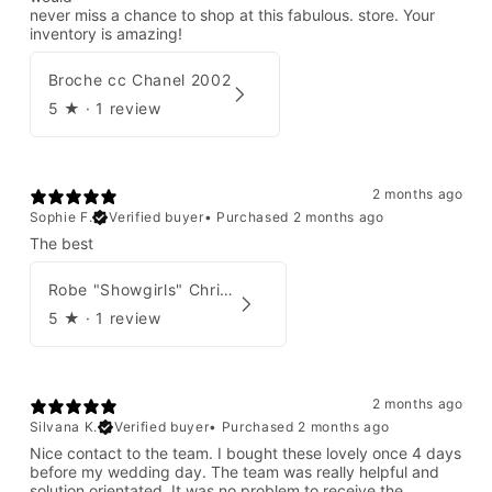
never miss a chance to shop at this fabulous. store. Your
inventory is amazing!
Broche cc Chanel 2002
5
★ ·
1 review
2 months ago
Sophie F.
Verified buyer
•
Purchased 2 months ago
The best
Robe "Showgirls" Christian Dior par John Galliano Été 2003
5
★ ·
1 review
2 months ago
Silvana K.
Verified buyer
•
Purchased 2 months ago
Nice contact to the team. I bought these lovely once 4 days
before my wedding day. The team was really helpful and
solution orientated. It was no problem to receive the