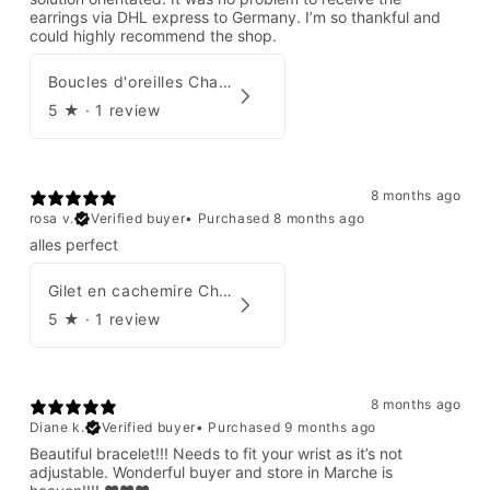
earrings via DHL express to Germany. I’m so thankful and
could highly recommend the shop.
Boucles d'oreilles Chanel par Karl Lagerfeld 2008
5
★ ·
1 review
8 months ago
rosa v.
Verified buyer
•
Purchased 8 months ago
alles perfect
Gilet en cachemire Chanel Automne 1995
5
★ ·
1 review
8 months ago
Diane k.
Verified buyer
•
Purchased 9 months ago
Beautiful bracelet!!! Needs to fit your wrist as it’s not
adjustable. Wonderful buyer and store in Marche is