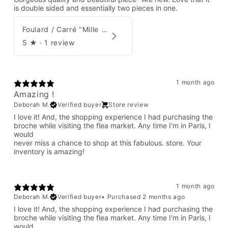
is double sided and essentially two pieces in one.
Foulard / Carré "Mille Feuilles de Soie" Hermès par Natsuno Hidaka
5
★ ·
1 review
1 month ago
Amazing !
Deborah M.
Verified buyer
Store review
I love it! And, the shopping experience I had purchasing the
broche while visiting the flea market. Any time I'm in Paris, I
would
never miss a chance to shop at this fabulous. store. Your
inventory is amazing!
1 month ago
Deborah M.
Verified buyer
•
Purchased 2 months ago
I love it! And, the shopping experience I had purchasing the
broche while visiting the flea market. Any time I'm in Paris, I
would