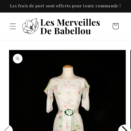
et
Les frais de port sont offerts pour toute commande !
passer
au
contenu
Panier
Passer aux
informations
produits