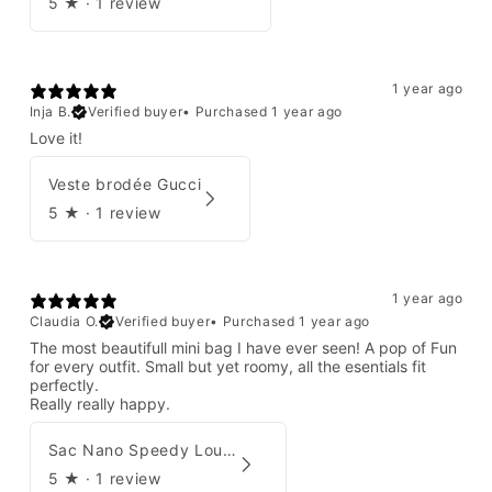
5
★ ·
1 review
1 year ago
Inja B.
Verified buyer
•
Purchased 1 year ago
Love it!
Veste brodée Gucci
5
★ ·
1 review
1 year ago
Claudia O.
Verified buyer
•
Purchased 1 year ago
The most beautifull mini bag I have ever seen! A pop of Fun
for every outfit. Small but yet roomy, all the esentials fit
perfectly.
Really really happy.
Sac Nano Speedy Louis Vuitton X Yayoi Kusama
5
★ ·
1 review