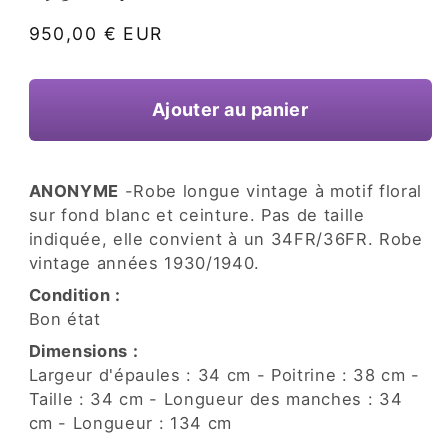
une
fenêtre
Prix
950,00 € EUR
modale
habituel
Ajouter au panier
ANONYME
-Robe longue vintage à motif floral
sur fond blanc et ceinture. Pas de taille
indiquée, elle convient à un 34FR/36FR. Robe
vintage années 1930/1940.
Condition :
Bon état
Dimensions :
Largeur d'épaules : 34 cm - Poitrine : 38 cm -
Taille : 34 cm - Longueur des manches : 34
cm - Longueur : 134 cm