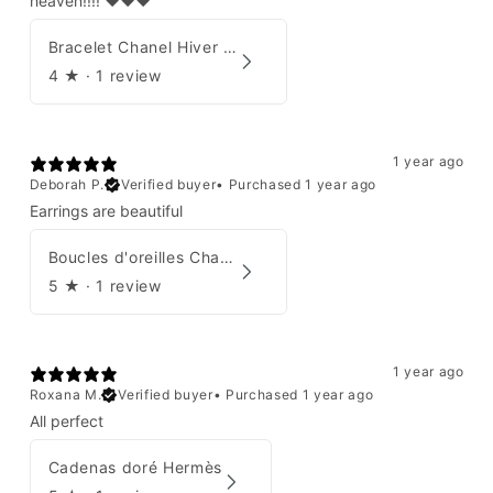
heaven!!!! ❤️❤️❤️
Bracelet Chanel Hiver 1997
4
★ ·
1 review
1 year ago
Deborah P.
Verified buyer
•
Purchased 1 year ago
Earrings are beautiful
Boucles d'oreilles Chanel 2001
5
★ ·
1 review
1 year ago
Roxana M.
Verified buyer
•
Purchased 1 year ago
All perfect
Cadenas doré Hermès