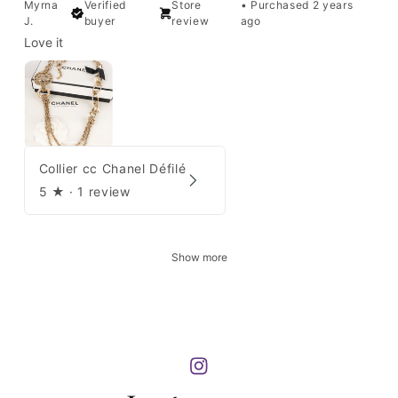
Myrna
Verified
Store
•
Purchased 2 years
J.
buyer
review
ago
Love it
Collier cc Chanel Défilé
5
★ ·
1 review
Show more