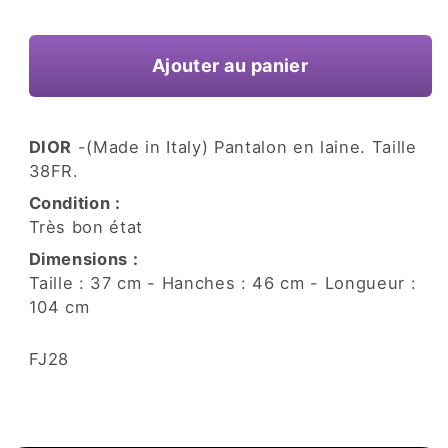
une
habituel
fenêtre
modale
Ajouter au panier
DIOR
-(Made in Italy) Pantalon en laine. Taille
38FR.
Condition :
Très bon état
Dimensions :
Taille : 37 cm - Hanches : 46 cm - Longueur :
104 cm
SKU:
FJ28