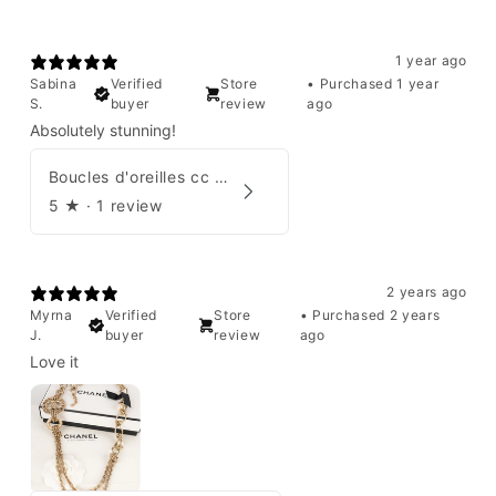
1 year ago
Sabina
Verified
Store
•
Purchased 1 year
S.
buyer
review
ago
Absolutely stunning!
Boucles d'oreilles cc Chanel
5
★ ·
1 review
2 years ago
Myrna
Verified
Store
•
Purchased 2 years
J.
buyer
review
ago
Love it