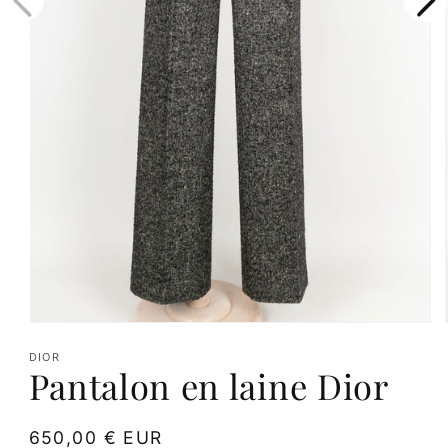
Ouvrir
le
DIOR
Pantalon en laine Dior
média
1
dans
Prix
650,00 € EUR