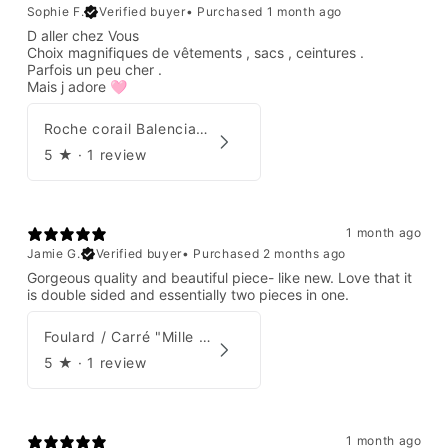
Sophie F.
Verified buyer
•
Purchased 1 month ago
D aller chez Vous
Choix magnifiques de vêtements , sacs , ceintures .
Parfois un peu cher .
Mais j adore 🩷
Roche corail Balenciaga 2006
5
★ ·
1 review
1 month ago
Jamie G.
Verified buyer
•
Purchased 2 months ago
Gorgeous quality and beautiful piece- like new. Love that it
is double sided and essentially two pieces in one.
Foulard / Carré "Mille Feuilles de Soie" Hermès par Natsuno Hidaka
5
★ ·
1 review
1 month ago