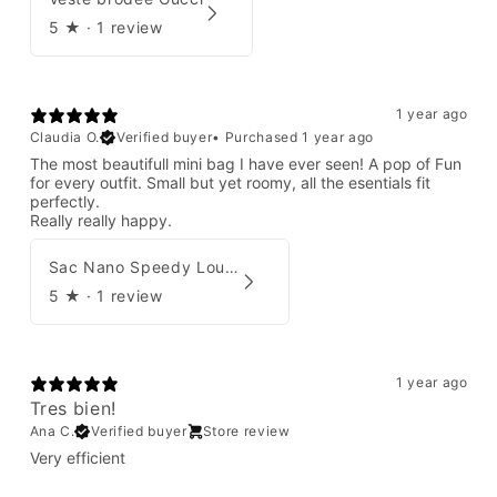
5
★ ·
1 review
1 year ago
Claudia O.
Verified buyer
•
Purchased 1 year ago
The most beautifull mini bag I have ever seen! A pop of Fun
for every outfit. Small but yet roomy, all the esentials fit
perfectly.
Really really happy.
Sac Nano Speedy Louis Vuitton X Yayoi Kusama
5
★ ·
1 review
1 year ago
Tres bien!
Ana C.
Verified buyer
Store review
Very efficient