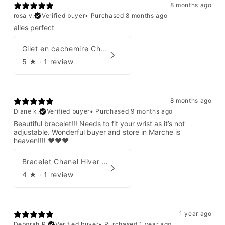
8 months ago
rosa v.
Verified buyer
•
Purchased 8 months ago
alles perfect
Gilet en cachemire Chanel Automne 1995
5
★ ·
1 review
8 months ago
Diane k.
Verified buyer
•
Purchased 9 months ago
Beautiful bracelet!!! Needs to fit your wrist as it’s not
adjustable. Wonderful buyer and store in Marche is
heaven!!!! ❤️❤️❤️
Bracelet Chanel Hiver 1997
4
★ ·
1 review
1 year ago
Deborah P.
Verified buyer
•
Purchased 1 year ago