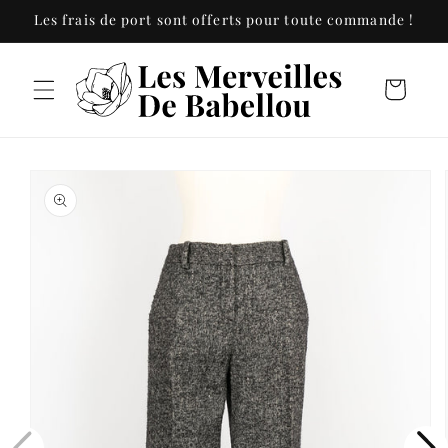
et
Les frais de port sont offerts pour toute commande !
passer
au
contenu
Panier
Passer aux
informations
produits