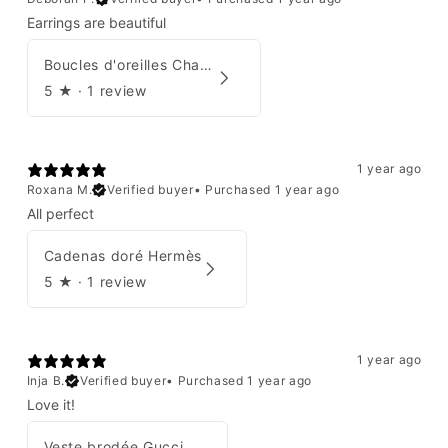
Earrings are beautiful
Boucles d'oreilles Chanel 2001
5
★ ·
1 review
1 year ago
Roxana M.
Verified buyer
•
Purchased 1 year ago
All perfect
Cadenas doré Hermès
5
★ ·
1 review
1 year ago
Inja B.
Verified buyer
•
Purchased 1 year ago
Love it!
Veste brodée Gucci