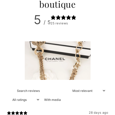
boutique
5
/ 5
25 reviews
With media
28 days ago