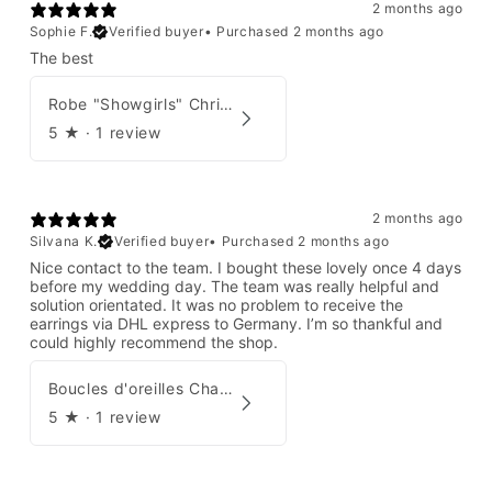
2 months ago
Sophie F.
Verified buyer
•
Purchased 2 months ago
The best
Robe "Showgirls" Christian Dior par John Galliano Été 2003
5
★ ·
1 review
2 months ago
Silvana K.
Verified buyer
•
Purchased 2 months ago
Nice contact to the team. I bought these lovely once 4 days
before my wedding day. The team was really helpful and
solution orientated. It was no problem to receive the
earrings via DHL express to Germany. I’m so thankful and
could highly recommend the shop.
Boucles d'oreilles Chanel par Karl Lagerfeld 2008
5
★ ·
1 review