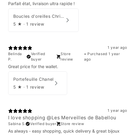
Parfait état, livraison ultra rapide !
Boucles d'oreilles Christian Dior
5
★ ·
1 review
1 year ago
Belinda
Verified
Store
•
Purchased 1 year
P.
buyer
review
ago
Great price for the wallet.
Portefeuille Chanel
5
★ ·
1 review
1 year ago
I love shopping @Les Merveilles de Babellou
Sabina S.
Verified buyer
Store review
As always - easy shopping, quick delivery & great bijoux