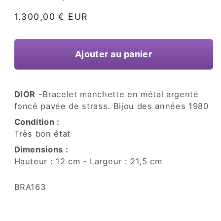
une
fenêtre
Prix
1.300,00 € EUR
modale
habituel
Ajouter au panier
DIOR
-Bracelet manchette en métal argenté
foncé pavée de strass. Bijou des années 1980
Condition :
Très bon état
Dimensions :
Hauteur : 12 cm - Largeur : 21,5 cm
SKU:
BRA163