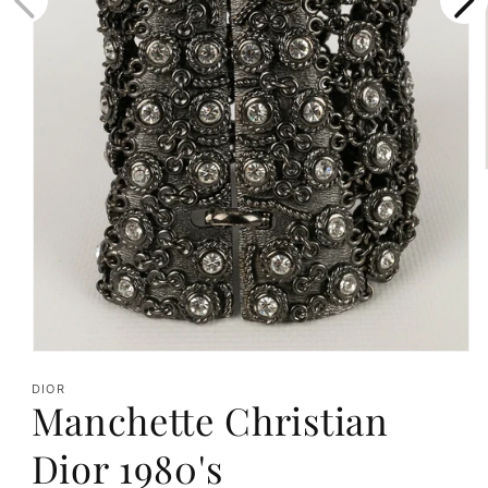
Ouvrir
le
DIOR
Manchette Christian
média
1
Dior 1980's
dans