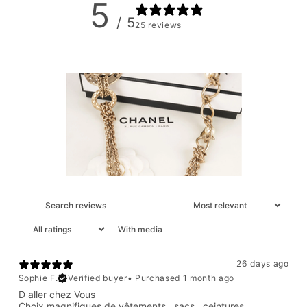
5
/ 5
25 reviews
With media
26 days ago
Sophie F.
Verified buyer
•
Purchased 1 month ago
D aller chez Vous
Choix magnifiques de vêtements , sacs , ceintures .