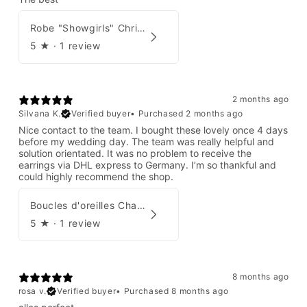
Robe "Showgirls" Christian Dior par John Galliano Été 2003
5
★ ·
1 review
2 months ago
Silvana K.
Verified buyer
•
Purchased 2 months ago
Nice contact to the team. I bought these lovely once 4 days
before my wedding day. The team was really helpful and
solution orientated. It was no problem to receive the
earrings via DHL express to Germany. I’m so thankful and
could highly recommend the shop.
Boucles d'oreilles Chanel par Karl Lagerfeld 2008
5
★ ·
1 review
8 months ago
rosa v.
Verified buyer
•
Purchased 8 months ago