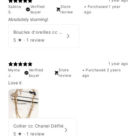
1 year ago
Sabina
Verified
Store
•
Purchased 1 year
S.
buyer
review
ago
Absolutely stunning!
Boucles d'oreilles cc Chanel
5
★ ·
1 review
1 year ago
Myrna
Verified
Store
•
Purchased 2 years
J.
buyer
review
ago
Love it
Collier cc Chanel Défilé
5
★ ·
1 review