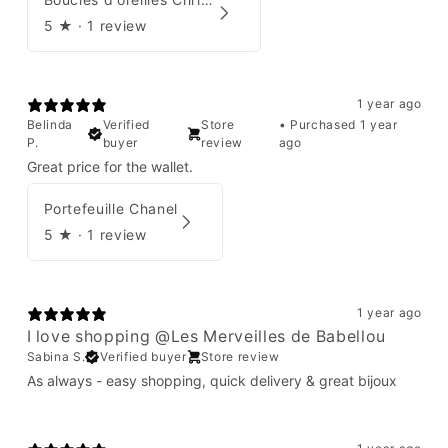
5
★ ·
1 review
1 year ago
Belinda
Verified
Store
•
Purchased 1 year
P.
buyer
review
ago
Great price for the wallet.
Portefeuille Chanel
5
★ ·
1 review
1 year ago
I love shopping @Les Merveilles de Babellou
Sabina S.
Verified buyer
Store review
As always - easy shopping, quick delivery & great bijoux