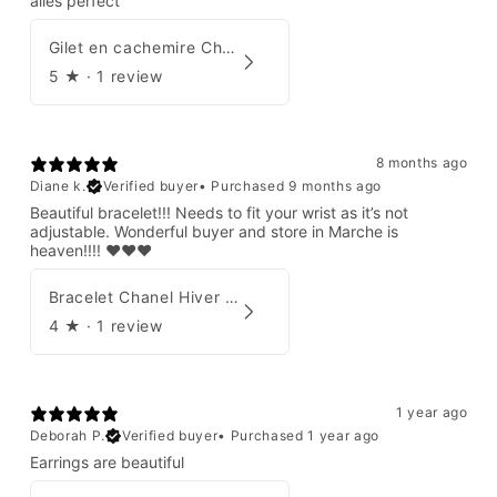
alles perfect
Gilet en cachemire Chanel Automne 1995
5
★ ·
1 review
8 months ago
Diane k.
Verified buyer
•
Purchased 9 months ago
Beautiful bracelet!!! Needs to fit your wrist as it’s not
adjustable. Wonderful buyer and store in Marche is
heaven!!!! ❤️❤️❤️
Bracelet Chanel Hiver 1997
4
★ ·
1 review
1 year ago
Deborah P.
Verified buyer
•
Purchased 1 year ago
Earrings are beautiful