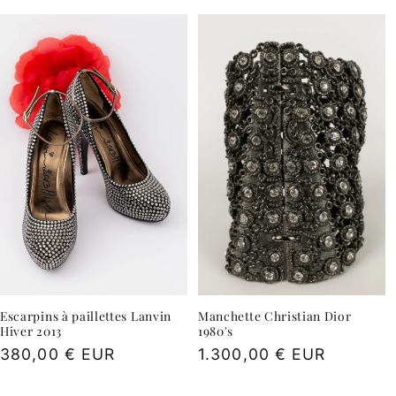
Escarpins à paillettes Lanvin
Manchette Christian Dior
Hiver 2013
1980's
Prix
380,00 € EUR
Prix
1.300,00 € EUR
habituel
habituel