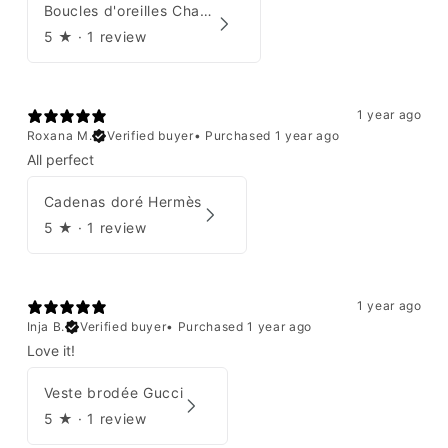
Boucles d'oreilles Chanel 2001
5
★ ·
1 review
1 year ago
Roxana M.
Verified buyer
•
Purchased 1 year ago
All perfect
Cadenas doré Hermès
5
★ ·
1 review
1 year ago
Inja B.
Verified buyer
•
Purchased 1 year ago
Love it!
Veste brodée Gucci
5
★ ·
1 review