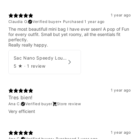
1 year ago
Claudia O.
Verified buyer
•
Purchased 1 year ago
The most beautifull mini bag I have ever seen! A pop of Fun
for every outfit. Small but yet roomy, all the esentials fit
perfectly.
Really really happy.
Sac Nano Speedy Louis Vuitton X Yayoi Kusama
5
★ ·
1 review
1 year ago
Tres bien!
Ana C.
Verified buyer
Store review
Very efficient
1 year ago
Ana C.
Verified buyer
•
Purchased 1 year ago