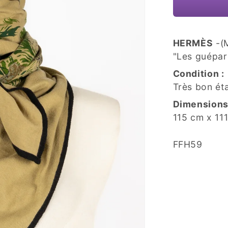
HERMÈS
-(M
"Les guépar
Condition :
Très bon ét
Dimensions
115 cm x 11
SKU:
FFH59