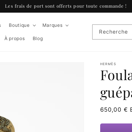
Les frais de port sont offerts pour toute commande !
s
Boutique
Marques
Recherche
À propos
Blog
HERMÈS
Foula
guép
Prix
650,00 €
habituel