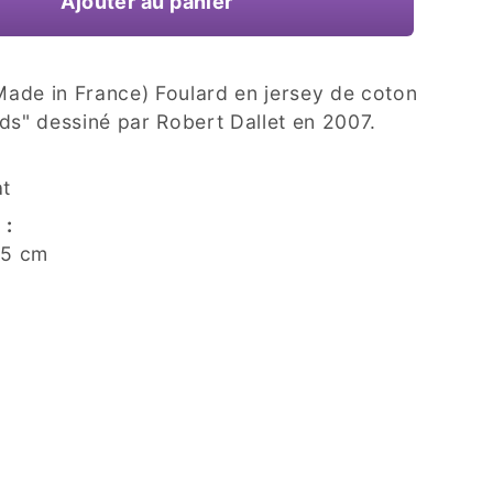
Ajouter au panier
ade in France) Foulard en jersey de coton
ds" dessiné par Robert Dallet en 2007.
at
 :
15 cm