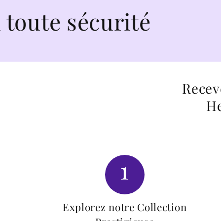
écurité
Recev
He
1
Explorez notre Collection