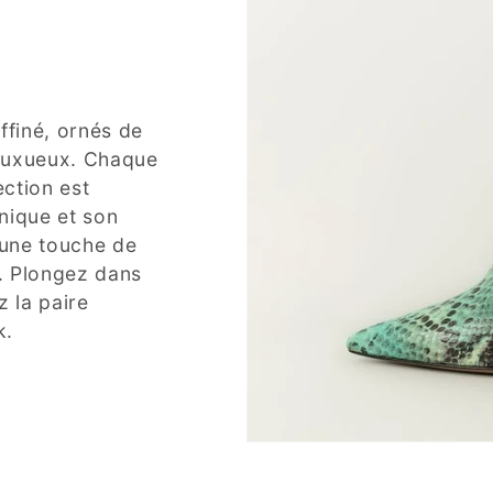
ffiné, ornés de
m luxueux. Chaque
ection est
unique et son
 une touche de
e. Plongez dans
z la paire
k.