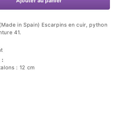
Ajouter au panier
(Made in Spain) Escarpins en cuir, python
nture 41.
at
 :
talons : 12 cm