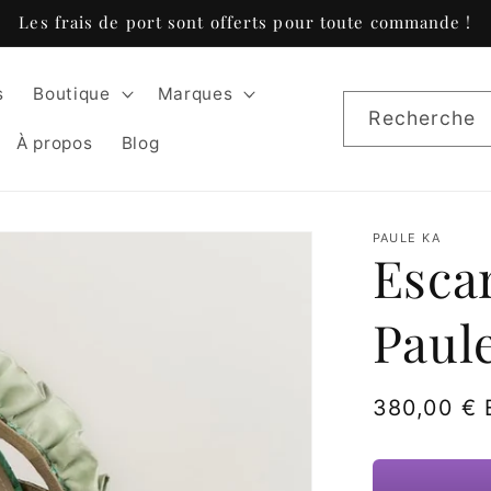
Les frais de port sont offerts pour toute commande !
s
Boutique
Marques
Recherche
À propos
Blog
PAULE KA
Esca
Paul
Prix
380,00 €
habituel