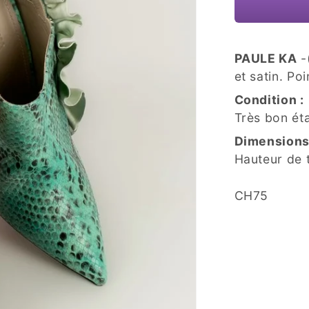
PAULE KA
-
et satin. Poi
Condition :
Très bon ét
Dimensions
Hauteur de 
SKU:
CH75