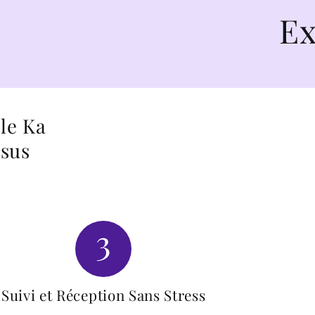
Explor
le Ka
ssus
3
Suivi et Réception Sans Stress