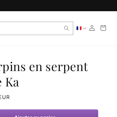
Panier
Connexion
rpins en serpent
e Ka
 EUR