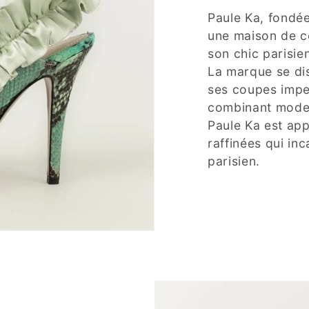
Paule Ka, fondée
une maison de c
son chic parisie
La marque se di
ses coupes impec
combinant moder
Paule Ka est app
raffinées qui inc
parisien.