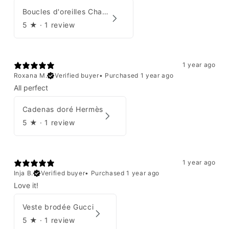
Boucles d'oreilles Chanel 2001
5
★ ·
1 review
1 year ago
Roxana M.
Verified buyer
•
Purchased 1 year ago
All perfect
Cadenas doré Hermès
5
★ ·
1 review
1 year ago
Inja B.
Verified buyer
•
Purchased 1 year ago
Love it!
Veste brodée Gucci
5
★ ·
1 review