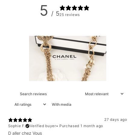
5
/ 5
25 reviews
With media
27 days ago
Sophie F.
Verified buyer
•
Purchased 1 month ago
D aller chez Vous