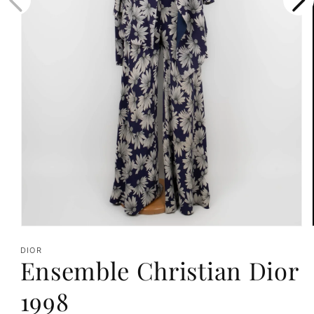
Ouvrir
le
DIOR
Ensemble Christian Dior
média
1
1998
dans