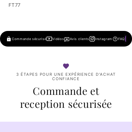
SKU:
FT77
Commande sécurisé
Vidéos
Avis clients
Instagram
FAQ
3 ÉTAPES POUR UNE EXPÉRIENCE D'ACHAT
CONFIANCE
Commande et
reception sécurisée