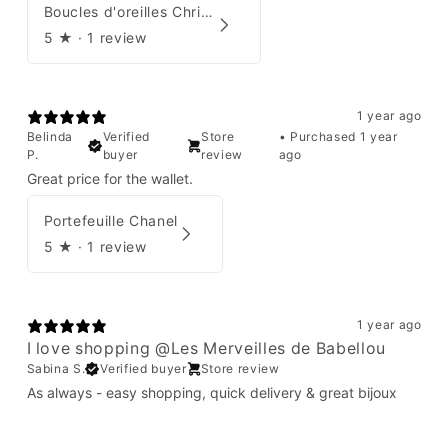
Boucles d'oreilles Christian Dior
5
★ ·
1 review
1 year ago
Belinda
Verified
Store
•
Purchased 1 year
P.
buyer
review
ago
Great price for the wallet.
Portefeuille Chanel
5
★ ·
1 review
1 year ago
I love shopping @Les Merveilles de Babellou
Sabina S.
Verified buyer
Store review
As always - easy shopping, quick delivery & great bijoux