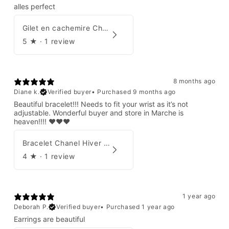
alles perfect
Gilet en cachemire Chanel Automne 1995
5
★ ·
1 review
8 months ago
Diane k.
Verified buyer
•
Purchased 9 months ago
Beautiful bracelet!!! Needs to fit your wrist as it’s not
adjustable. Wonderful buyer and store in Marche is
heaven!!!! ❤️❤️❤️
Bracelet Chanel Hiver 1997
4
★ ·
1 review
1 year ago
Deborah P.
Verified buyer
•
Purchased 1 year ago
Earrings are beautiful