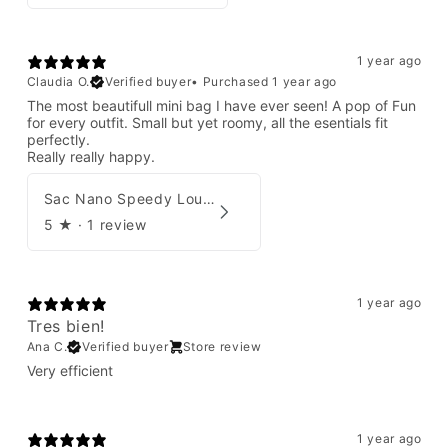
1 year ago
Claudia O.
Verified buyer
•
Purchased 1 year ago
The most beautifull mini bag I have ever seen! A pop of Fun
for every outfit. Small but yet roomy, all the esentials fit
perfectly.
Really really happy.
Sac Nano Speedy Louis Vuitton X Yayoi Kusama
5
★ ·
1 review
1 year ago
Tres bien!
Ana C.
Verified buyer
Store review
Very efficient
1 year ago