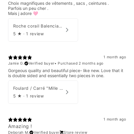
Choix magnifiques de vêtements , sacs , ceintures .
Parfois un peu cher .
Mais j adore 🩷
Roche corail Balenciaga 2006
5
★ ·
1 review
1 month ago
Jamie G.
Verified buyer
•
Purchased 2 months ago
Gorgeous quality and beautiful piece- like new. Love that it
is double sided and essentially two pieces in one.
Foulard / Carré "Mille Feuilles de Soie" Hermès par Natsuno Hidaka
5
★ ·
1 review
1 month ago
Amazing !
Deborah M.
Verified buyer
Store review