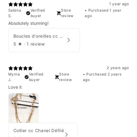
1 year ago
Sabina
Verified
Store
•
Purchased 1 year
S.
buyer
review
ago
Absolutely stunning!
Boucles d'oreilles cc Chanel
5
★ ·
1 review
2 years ago
Myrna
Verified
Store
•
Purchased 2 years
J.
buyer
review
ago
Love it
Collier cc Chanel Défilé