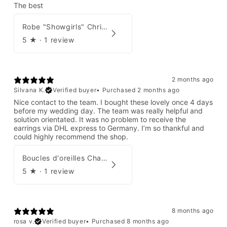
The best
Robe "Showgirls" Christian Dior par John Galliano Été 2003
5
★ ·
1 review
2 months ago
Silvana K.
Verified buyer
•
Purchased 2 months ago
Nice contact to the team. I bought these lovely once 4 days
before my wedding day. The team was really helpful and
solution orientated. It was no problem to receive the
earrings via DHL express to Germany. I’m so thankful and
could highly recommend the shop.
Boucles d'oreilles Chanel par Karl Lagerfeld 2008
5
★ ·
1 review
8 months ago
rosa v.
Verified buyer
•
Purchased 8 months ago