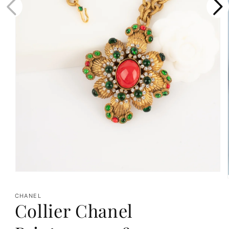
Ouvrir
le
CHANEL
média
Collier Chanel
1
dans