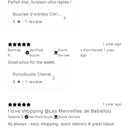
Parfait état, livraison ultra rapide !
Boucles d'oreilles Christian Dior
5
★ ·
1 review
1 year ago
Belinda
Verified
Store
•
Purchased 1 year
P.
buyer
review
ago
Great price for the wallet.
Portefeuille Chanel
5
★ ·
1 review
1 year ago
I love shopping @Les Merveilles de Babellou
Sabina S.
Verified buyer
Store review
As always - easy shopping, quick delivery & great bijoux