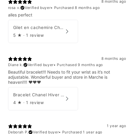
8 months ago
rosa v.
Verified buyer
•
Purchased 8 months ago
alles perfect
Gilet en cachemire Chanel Automne 1995
5
★ ·
1 review
8 months ago
Diane k.
Verified buyer
•
Purchased 9 months ago
Beautiful bracelet!!! Needs to fit your wrist as it’s not
adjustable. Wonderful buyer and store in Marche is
heaven!!!! ❤️❤️❤️
Bracelet Chanel Hiver 1997
4
★ ·
1 review
1 year ago
Deborah P.
Verified buyer
•
Purchased 1 year ago