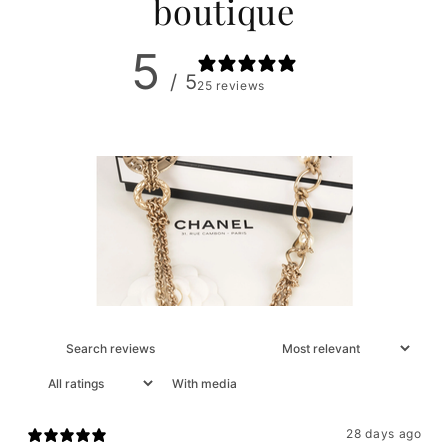
boutique
5
/ 5
25 reviews
With media
28 days ago