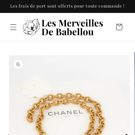
et
Les frais de port sont offerts pour toute commande !
passer
au
contenu
Panier
Passer aux
informations
produits