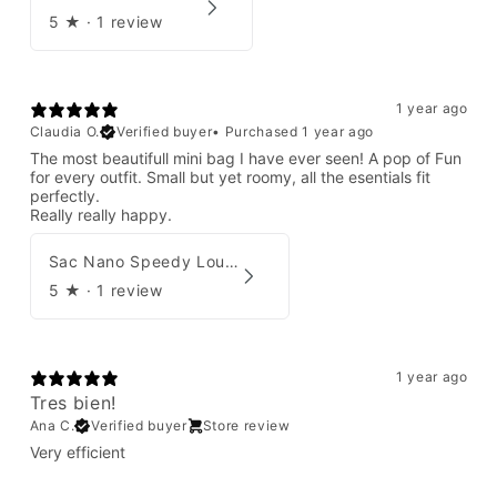
5
★ ·
1 review
1 year ago
Claudia O.
Verified buyer
•
Purchased 1 year ago
The most beautifull mini bag I have ever seen! A pop of Fun
for every outfit. Small but yet roomy, all the esentials fit
perfectly.
Really really happy.
Sac Nano Speedy Louis Vuitton X Yayoi Kusama
5
★ ·
1 review
1 year ago
Tres bien!
Ana C.
Verified buyer
Store review
Very efficient