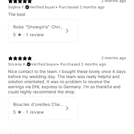
2 months ago
Sophie F.
Verified buyer
•
Purchased 2 months ago
The best
Robe "Showgirls" Christian Dior par John Galliano Été 2003
5
★ ·
1 review
2 months ago
Silvana K.
Verified buyer
•
Purchased 2 months ago
Nice contact to the team. I bought these lovely once 4 days
before my wedding day. The team was really helpful and
solution orientated. It was no problem to receive the
earrings via DHL express to Germany. I’m so thankful and
could highly recommend the shop.
Boucles d'oreilles Chanel par Karl Lagerfeld 2008
5
★ ·
1 review