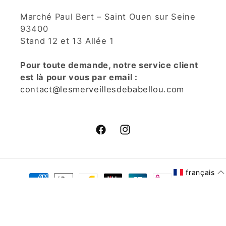
Marché Paul Bert – Saint Ouen sur Seine
93400
Stand 12 et 13 Allée 1
Pour toute demande, notre service client
est là pour vous par email :
contact@lesmerveillesdebabellou.com
Facebook
Instagram
Moyens
français
de
paiement
© 2026,
Les Merveilles De Babellou
Commerce électronique
propulsé par Shopify