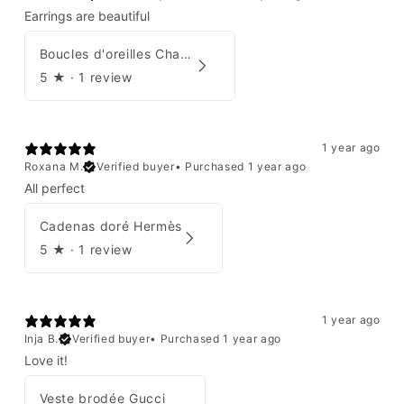
Earrings are beautiful
Boucles d'oreilles Chanel 2001
5
★ ·
1 review
1 year ago
Roxana M.
Verified buyer
•
Purchased 1 year ago
All perfect
Cadenas doré Hermès
5
★ ·
1 review
1 year ago
Inja B.
Verified buyer
•
Purchased 1 year ago
Love it!
Veste brodée Gucci