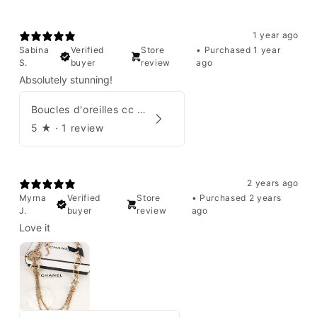
1 year ago
Sabina
Verified
Store
•
Purchased 1 year
S.
buyer
review
ago
Absolutely stunning!
Boucles d'oreilles cc Chanel
5
★ ·
1 review
2 years ago
Myrna
Verified
Store
•
Purchased 2 years
J.
buyer
review
ago
Love it