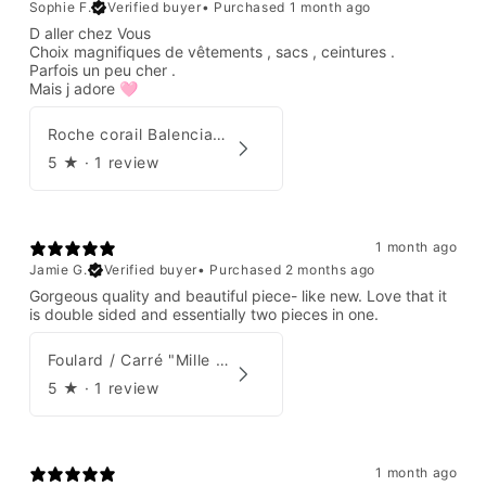
Sophie F.
Verified buyer
•
Purchased 1 month ago
D aller chez Vous
Choix magnifiques de vêtements , sacs , ceintures .
Parfois un peu cher .
Mais j adore 🩷
Roche corail Balenciaga 2006
5
★ ·
1 review
1 month ago
Jamie G.
Verified buyer
•
Purchased 2 months ago
Gorgeous quality and beautiful piece- like new. Love that it
is double sided and essentially two pieces in one.
Foulard / Carré "Mille Feuilles de Soie" Hermès par Natsuno Hidaka
5
★ ·
1 review
1 month ago