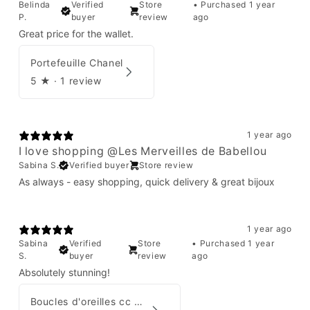
Belinda
Verified
Store
•
Purchased 1 year
P.
buyer
review
ago
Great price for the wallet.
Portefeuille Chanel
5
★ ·
1 review
1 year ago
I love shopping @Les Merveilles de Babellou
Sabina S.
Verified buyer
Store review
As always - easy shopping, quick delivery & great bijoux
1 year ago
Sabina
Verified
Store
•
Purchased 1 year
S.
buyer
review
ago
Absolutely stunning!
Boucles d'oreilles cc Chanel