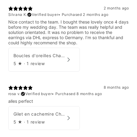
2 months ago
Silvana K.
Verified buyer
•
Purchased 2 months ago
Nice contact to the team. I bought these lovely once 4 days
before my wedding day. The team was really helpful and
solution orientated. It was no problem to receive the
earrings via DHL express to Germany. I’m so thankful and
could highly recommend the shop.
Boucles d'oreilles Chanel par Karl Lagerfeld 2008
5
★ ·
1 review
8 months ago
rosa v.
Verified buyer
•
Purchased 8 months ago
alles perfect
Gilet en cachemire Chanel Automne 1995
5
★ ·
1 review