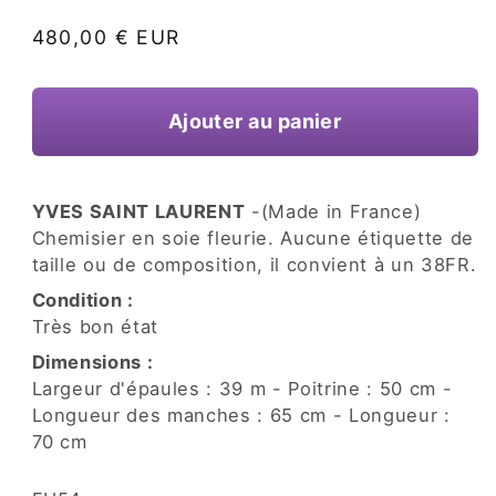
une
fenêtre
Prix
480,00 € EUR
modale
habituel
Ajouter au panier
YVES SAINT LAURENT
-(Made in France)
Chemisier en soie fleurie. Aucune étiquette de
taille ou de composition, il convient à un 38FR.
Condition :
Très bon état
Dimensions :
Largeur d'épaules : 39 m - Poitrine : 50 cm -
Longueur des manches : 65 cm - Longueur :
70 cm