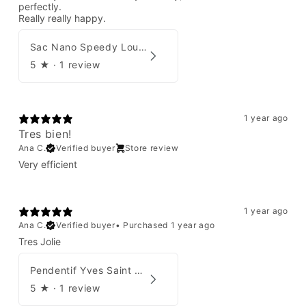
perfectly.
Really really happy.
Sac Nano Speedy Louis Vuitton X Yayoi Kusama
5
★ ·
1 review
1 year ago
Tres bien!
Ana C.
Verified buyer
Store review
Very efficient
1 year ago
Ana C.
Verified buyer
•
Purchased 1 year ago
Tres Jolie
Pendentif Yves Saint Laurent
5
★ ·
1 review