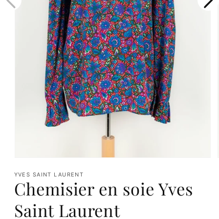
Ouvrir
le
YVES SAINT LAURENT
Chemisier en soie Yves
média
1
Saint Laurent
dans