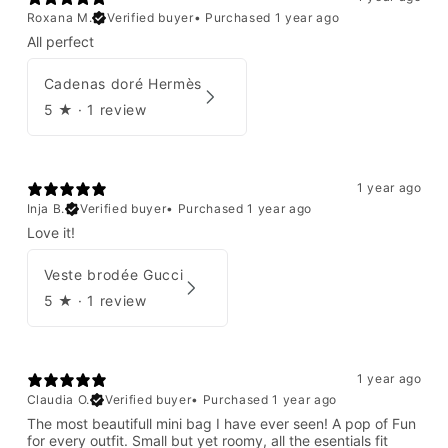
Roxana M.
Verified buyer
•
Purchased 1 year ago
All perfect
Cadenas doré Hermès
5
★ ·
1 review
1 year ago
Inja B.
Verified buyer
•
Purchased 1 year ago
Love it!
Veste brodée Gucci
5
★ ·
1 review
1 year ago
Claudia O.
Verified buyer
•
Purchased 1 year ago
The most beautifull mini bag I have ever seen! A pop of Fun
for every outfit. Small but yet roomy, all the esentials fit