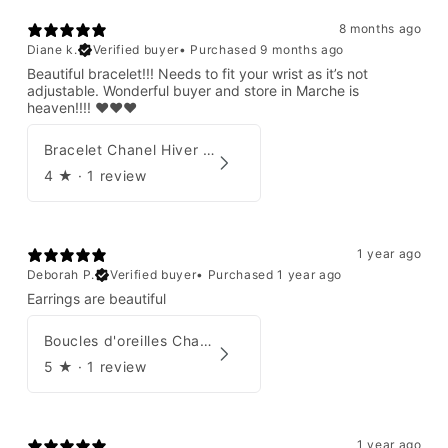
8 months ago
Diane k.
Verified buyer
•
Purchased 9 months ago
Beautiful bracelet!!! Needs to fit your wrist as it’s not
adjustable. Wonderful buyer and store in Marche is
heaven!!!! ❤️❤️❤️
Bracelet Chanel Hiver 1997
4
★ ·
1 review
1 year ago
Deborah P.
Verified buyer
•
Purchased 1 year ago
Earrings are beautiful
Boucles d'oreilles Chanel 2001
5
★ ·
1 review
1 year ago