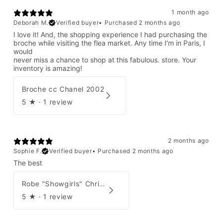
1 month ago
Deborah M.
Verified buyer
•
Purchased 2 months ago
I love it! And, the shopping experience I had purchasing the
broche while visiting the flea market. Any time I'm in Paris, I
would
never miss a chance to shop at this fabulous. store. Your
inventory is amazing!
Broche cc Chanel 2002
5
★ ·
1 review
2 months ago
Sophie F.
Verified buyer
•
Purchased 2 months ago
The best
Robe "Showgirls" Christian Dior par John Galliano Été 2003
5
★ ·
1 review