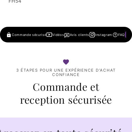
SKU:
FH54
Commande sécurisé
Vidéos
Avis clients
Instagram
FAQ
3 ÉTAPES POUR UNE EXPÉRIENCE D'ACHAT
CONFIANCE
Commande et
reception sécurisée