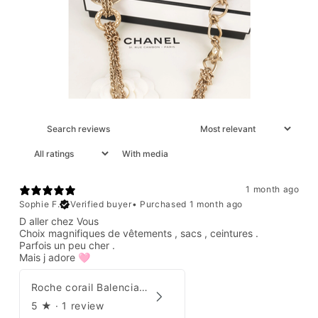
With media
1 month ago
Sophie F.
Verified buyer
•
Purchased 1 month ago
D aller chez Vous
Choix magnifiques de vêtements , sacs , ceintures .
Parfois un peu cher .
Mais j adore 🩷
Roche corail Balenciaga 2006
5
★ ·
1 review