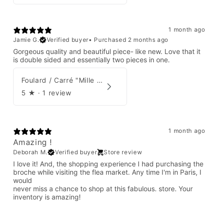
1 month ago
Jamie G.
Verified buyer
•
Purchased 2 months ago
Gorgeous quality and beautiful piece- like new. Love that it
is double sided and essentially two pieces in one.
Foulard / Carré "Mille Feuilles de Soie" Hermès par Natsuno Hidaka
5
★ ·
1 review
1 month ago
Amazing !
Deborah M.
Verified buyer
Store review
I love it! And, the shopping experience I had purchasing the
broche while visiting the flea market. Any time I'm in Paris, I
would
never miss a chance to shop at this fabulous. store. Your
inventory is amazing!