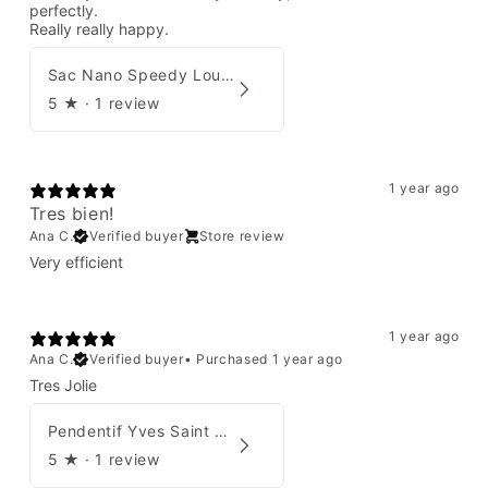
perfectly.
Really really happy.
Sac Nano Speedy Louis Vuitton X Yayoi Kusama
5
★ ·
1 review
1 year ago
Tres bien!
Ana C.
Verified buyer
Store review
Very efficient
1 year ago
Ana C.
Verified buyer
•
Purchased 1 year ago
Tres Jolie
Pendentif Yves Saint Laurent
5
★ ·
1 review