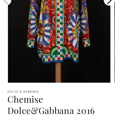
Ouvrir
le
DOLCE & GABBANA
Chemise
média
1
Dolce&Gabbana 2016
dans