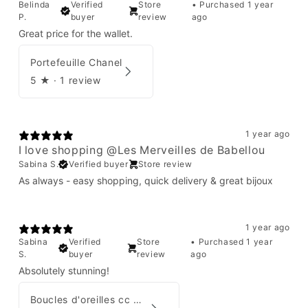
Belinda
Verified
Store
•
Purchased 1 year
P.
buyer
review
ago
Great price for the wallet.
Portefeuille Chanel
5
★ ·
1 review
1 year ago
I love shopping @Les Merveilles de Babellou
Sabina S.
Verified buyer
Store review
As always - easy shopping, quick delivery & great bijoux
1 year ago
Sabina
Verified
Store
•
Purchased 1 year
S.
buyer
review
ago
Absolutely stunning!
Boucles d'oreilles cc Chanel