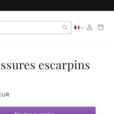
Panier
Connexion
ssures escarpins
 EUR