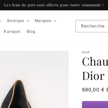
Les frais de port sont offerts pour toute commande !
s
Boutique
Marques
Recherche
À propos
Blog
DIOR
Chau
Dior
Prix
680,00 €
habituel