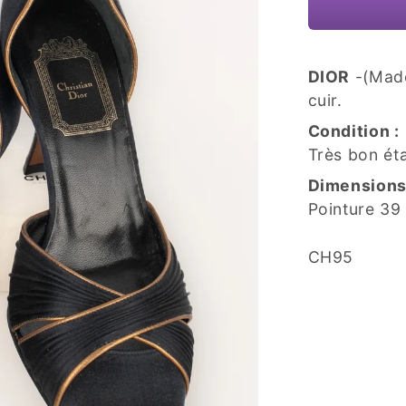
DIOR
-(Made 
cuir.
Condition :
Très bon ét
Dimensions
Pointure 39
SKU:
CH95