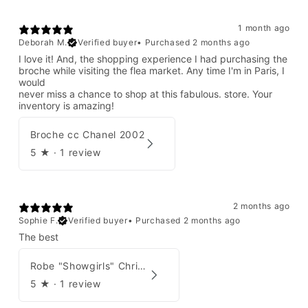
1 month ago
Deborah M.
Verified buyer
•
Purchased 2 months ago
I love it! And, the shopping experience I had purchasing the
broche while visiting the flea market. Any time I'm in Paris, I
would
never miss a chance to shop at this fabulous. store. Your
inventory is amazing!
Broche cc Chanel 2002
5
★ ·
1 review
2 months ago
Sophie F.
Verified buyer
•
Purchased 2 months ago
The best
Robe "Showgirls" Christian Dior par John Galliano Été 2003
5
★ ·
1 review