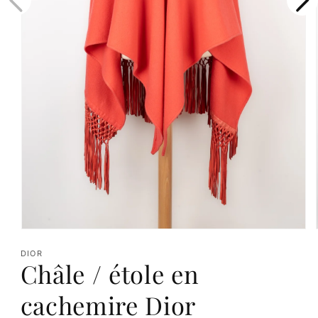
Ouvrir
le
DIOR
Châle / étole en
média
1
cachemire Dior
dans