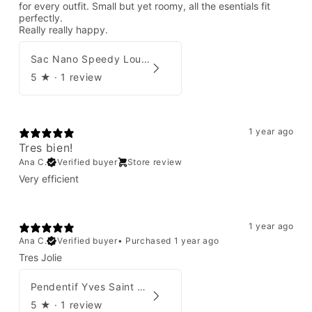
for every outfit. Small but yet roomy, all the esentials fit
perfectly.
Really really happy.
Sac Nano Speedy Louis Vuitton X Yayoi Kusama
5
★ ·
1 review
1 year ago
Tres bien!
Ana C.
Verified buyer
Store review
Very efficient
1 year ago
Ana C.
Verified buyer
•
Purchased 1 year ago
Tres Jolie
Pendentif Yves Saint Laurent
5
★ ·
1 review