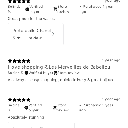
1 year ago
Belinda
Verified
Store
•
Purchased 1 year
P.
buyer
review
ago
Great price for the wallet.
Portefeuille Chanel
5
★ ·
1 review
1 year ago
I love shopping @Les Merveilles de Babellou
Sabina S.
Verified buyer
Store review
As always - easy shopping, quick delivery & great bijoux
1 year ago
Sabina
Verified
Store
•
Purchased 1 year
S.
buyer
review
ago
Absolutely stunning!