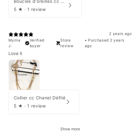
Boucles d'oreilles cc Chanel
5
★ ·
1 review
2 years ago
Myrna
Verified
Store
•
Purchased 2 years
J.
buyer
review
ago
Love it
Collier cc Chanel Défilé
5
★ ·
1 review
Show more