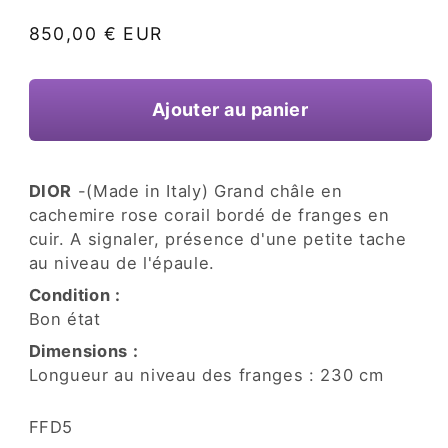
une
fenêtre
Prix
850,00 € EUR
modale
habituel
Ajouter au panier
DIOR
-(Made in Italy) Grand châle en
cachemire rose corail bordé de franges en
cuir. A signaler, présence d'une petite tache
au niveau de l'épaule.
Condition :
Bon état
Dimensions :
Longueur au niveau des franges : 230 cm
SKU:
FFD5