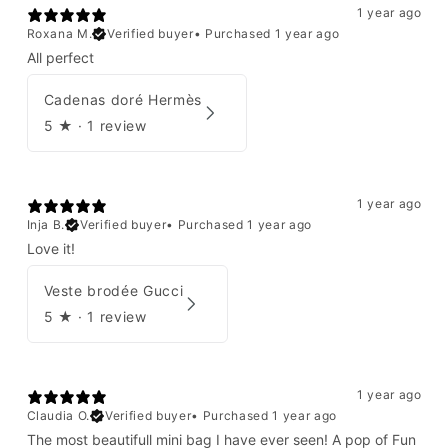
1 year ago
Roxana M.
Verified buyer
•
Purchased 1 year ago
All perfect
Cadenas doré Hermès
5
★ ·
1 review
1 year ago
Inja B.
Verified buyer
•
Purchased 1 year ago
Love it!
Veste brodée Gucci
5
★ ·
1 review
1 year ago
Claudia O.
Verified buyer
•
Purchased 1 year ago
The most beautifull mini bag I have ever seen! A pop of Fun