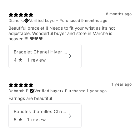
8 months ago
Diane k.
Verified buyer
•
Purchased 9 months ago
Beautiful bracelet!!! Needs to fit your wrist as it’s not
adjustable. Wonderful buyer and store in Marche is
heaven!!!! ❤️❤️❤️
Bracelet Chanel Hiver 1997
4
★ ·
1 review
1 year ago
Deborah P.
Verified buyer
•
Purchased 1 year ago
Earrings are beautiful
Boucles d'oreilles Chanel 2001
5
★ ·
1 review