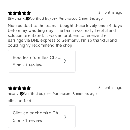
2 months ago
Silvana K.
Verified buyer
•
Purchased 2 months ago
Nice contact to the team. I bought these lovely once 4 days
before my wedding day. The team was really helpful and
solution orientated. It was no problem to receive the
earrings via DHL express to Germany. I’m so thankful and
could highly recommend the shop.
Boucles d'oreilles Chanel par Karl Lagerfeld 2008
5
★ ·
1 review
8 months ago
rosa v.
Verified buyer
•
Purchased 8 months ago
alles perfect
Gilet en cachemire Chanel Automne 1995
5
★ ·
1 review