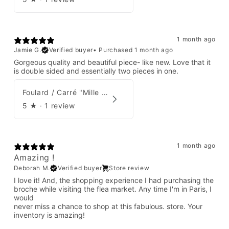
1 month ago
Jamie G.
Verified buyer
•
Purchased 1 month ago
Gorgeous quality and beautiful piece- like new. Love that it
is double sided and essentially two pieces in one.
Foulard / Carré "Mille Feuilles de Soie" Hermès par Natsuno Hidaka
5
★ ·
1 review
1 month ago
Amazing !
Deborah M.
Verified buyer
Store review
I love it! And, the shopping experience I had purchasing the
broche while visiting the flea market. Any time I'm in Paris, I
would
never miss a chance to shop at this fabulous. store. Your
inventory is amazing!