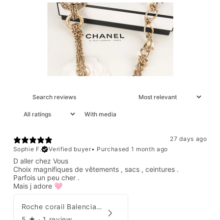
With media
27 days ago
Sophie F.
Verified buyer
•
Purchased 1 month ago
D aller chez Vous
Choix magnifiques de vêtements , sacs , ceintures .
Parfois un peu cher .
Mais j adore 🩷
Roche corail Balenciaga 2006
5
★ ·
1 review