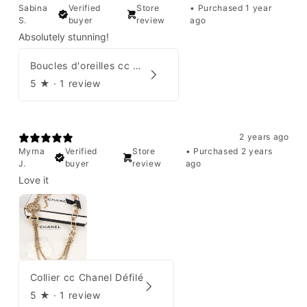
Sabina
Verified
Store
•
Purchased 1 year
S.
buyer
review
ago
Absolutely stunning!
Boucles d'oreilles cc Chanel
5
★ ·
1 review
2 years ago
Myrna
Verified
Store
•
Purchased 2 years
J.
buyer
review
ago
Love it
Collier cc Chanel Défilé
5
★ ·
1 review