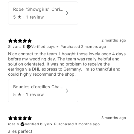
Robe "Showgirls" Christian Dior par John Galliano Été 2003
5
★ ·
1 review
2 months ago
Silvana K.
Verified buyer
•
Purchased 2 months ago
Nice contact to the team. I bought these lovely once 4 days
before my wedding day. The team was really helpful and
solution orientated. It was no problem to receive the
earrings via DHL express to Germany. I’m so thankful and
could highly recommend the shop.
Boucles d'oreilles Chanel par Karl Lagerfeld 2008
5
★ ·
1 review
8 months ago
rosa v.
Verified buyer
•
Purchased 8 months ago
alles perfect