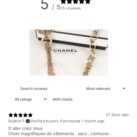
5
/ 5
25 reviews
With media
27 days ago
Sophie F.
Verified buyer
•
Purchased 1 month ago
D aller chez Vous
Choix magnifiques de vêtements , sacs , ceintures .