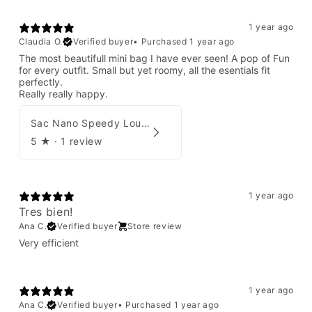
1 year ago
Claudia O.
Verified buyer
•
Purchased 1 year ago
The most beautifull mini bag I have ever seen! A pop of Fun
for every outfit. Small but yet roomy, all the esentials fit
perfectly.
Really really happy.
Sac Nano Speedy Louis Vuitton X Yayoi Kusama
5
★ ·
1 review
1 year ago
Tres bien!
Ana C.
Verified buyer
Store review
Very efficient
1 year ago
Ana C.
Verified buyer
•
Purchased 1 year ago