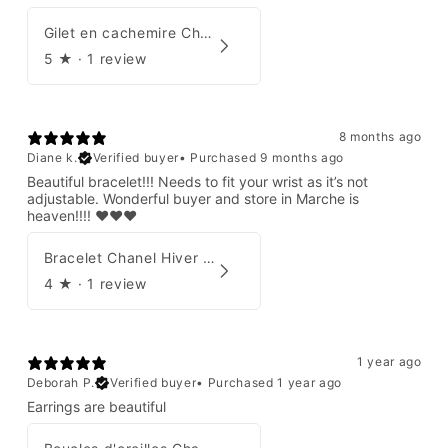
Gilet en cachemire Chanel Automne 1995
5
★ ·
1 review
8 months ago
Diane k.
Verified buyer
•
Purchased 9 months ago
Beautiful bracelet!!! Needs to fit your wrist as it’s not
adjustable. Wonderful buyer and store in Marche is
heaven!!!! ❤️❤️❤️
Bracelet Chanel Hiver 1997
4
★ ·
1 review
1 year ago
Deborah P.
Verified buyer
•
Purchased 1 year ago
Earrings are beautiful