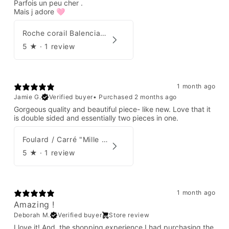
Parfois un peu cher .
Mais j adore 🩷
Roche corail Balenciaga 2006
5
★ ·
1 review
1 month ago
Jamie G.
Verified buyer
•
Purchased 2 months ago
Gorgeous quality and beautiful piece- like new. Love that it
is double sided and essentially two pieces in one.
Foulard / Carré "Mille Feuilles de Soie" Hermès par Natsuno Hidaka
5
★ ·
1 review
1 month ago
Amazing !
Deborah M.
Verified buyer
Store review
I love it! And, the shopping experience I had purchasing the