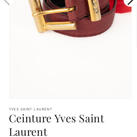
Ouvrir
le
YVES SAINT LAURENT
Ceinture Yves Saint
média
1
Laurent
dans