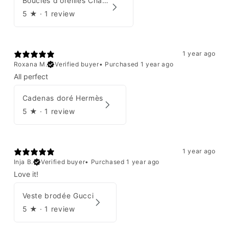
Boucles d'oreilles Chanel 2001
5
★ ·
1 review
1 year ago
Roxana M.
Verified buyer
•
Purchased 1 year ago
All perfect
Cadenas doré Hermès
5
★ ·
1 review
1 year ago
Inja B.
Verified buyer
•
Purchased 1 year ago
Love it!
Veste brodée Gucci
5
★ ·
1 review