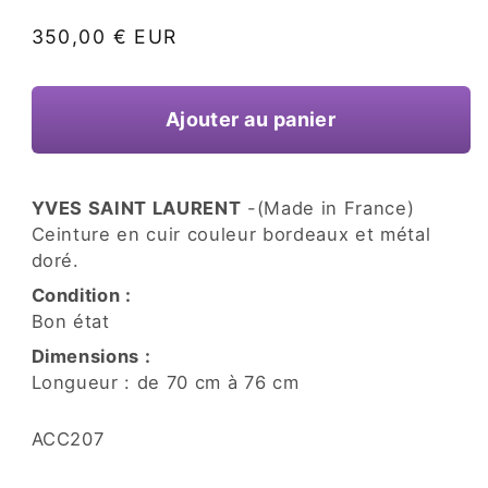
une
fenêtre
Prix
350,00 € EUR
modale
habituel
Ajouter au panier
YVES SAINT LAURENT
-(Made in France)
Ceinture en cuir couleur bordeaux et métal
doré.
Condition :
Bon état
Dimensions :
Longueur : de 70 cm à 76 cm
SKU:
ACC207