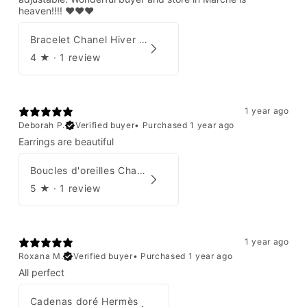
heaven!!!! ❤️❤️❤️
Bracelet Chanel Hiver 1997
4
★ ·
1 review
1 year ago
Deborah P.
Verified buyer
•
Purchased 1 year ago
Earrings are beautiful
Boucles d'oreilles Chanel 2001
5
★ ·
1 review
1 year ago
Roxana M.
Verified buyer
•
Purchased 1 year ago
All perfect
Cadenas doré Hermès