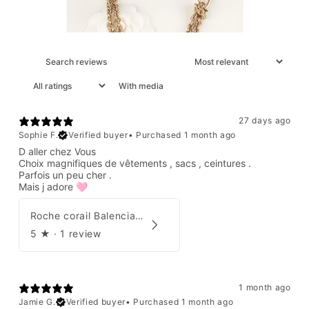
With media
27 days ago
Sophie F.
Verified buyer
•
Purchased 1 month ago
D aller chez Vous
Choix magnifiques de vêtements , sacs , ceintures .
Parfois un peu cher .
Mais j adore 🩷
Roche corail Balenciaga 2006
5
★ ·
1 review
1 month ago
Jamie G.
Verified buyer
•
Purchased 1 month ago