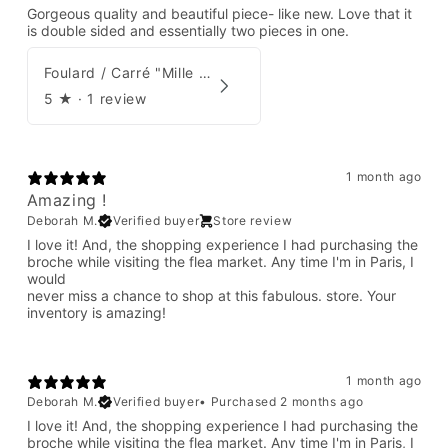
Gorgeous quality and beautiful piece- like new. Love that it
is double sided and essentially two pieces in one.
Foulard / Carré "Mille Feuilles de Soie" Hermès par Natsuno Hidaka
5
★ ·
1 review
1 month ago
Amazing !
Deborah M.
Verified buyer
Store review
I love it! And, the shopping experience I had purchasing the
broche while visiting the flea market. Any time I'm in Paris, I
would
never miss a chance to shop at this fabulous. store. Your
inventory is amazing!
1 month ago
Deborah M.
Verified buyer
•
Purchased 2 months ago
I love it! And, the shopping experience I had purchasing the
broche while visiting the flea market. Any time I'm in Paris, I