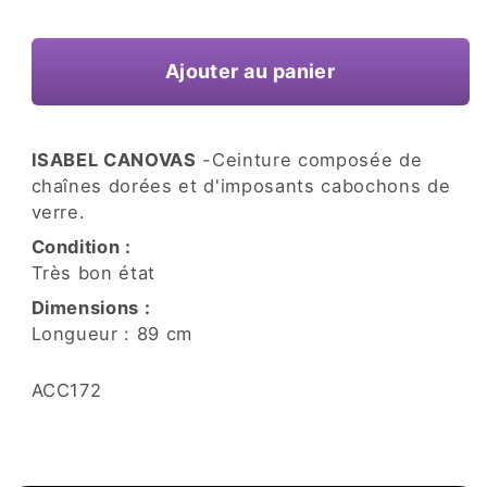
une
habituel
fenêtre
modale
Ajouter au panier
ISABEL CANOVAS
-Ceinture composée de
chaînes dorées et d'imposants cabochons de
verre.
Condition :
Très bon état
Dimensions :
Longueur : 89 cm
SKU:
ACC172