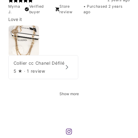
Myrna
Verified
Store
•
Purchased 2 years
J.
buyer
review
ago
Love it
Collier cc Chanel Défilé
5
★ ·
1 review
Show more