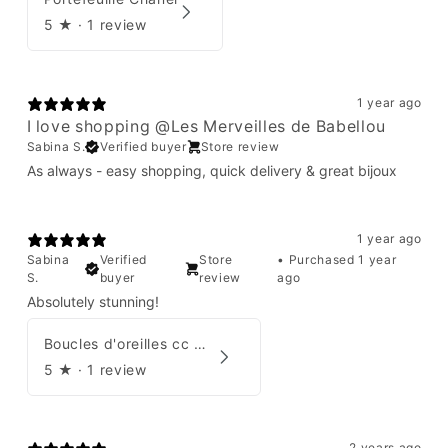
5
★ ·
1 review
1 year ago
I love shopping @Les Merveilles de Babellou
Sabina S.
Verified buyer
Store review
As always - easy shopping, quick delivery & great bijoux
1 year ago
Sabina
Verified
Store
•
Purchased 1 year
S.
buyer
review
ago
Absolutely stunning!
Boucles d'oreilles cc Chanel
5
★ ·
1 review
2 years ago