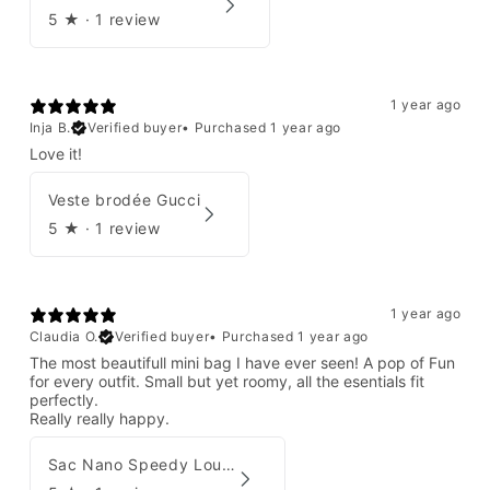
5
★ ·
1 review
1 year ago
Inja B.
Verified buyer
•
Purchased 1 year ago
Love it!
Veste brodée Gucci
5
★ ·
1 review
1 year ago
Claudia O.
Verified buyer
•
Purchased 1 year ago
The most beautifull mini bag I have ever seen! A pop of Fun
for every outfit. Small but yet roomy, all the esentials fit
perfectly.
Really really happy.
Sac Nano Speedy Louis Vuitton X Yayoi Kusama