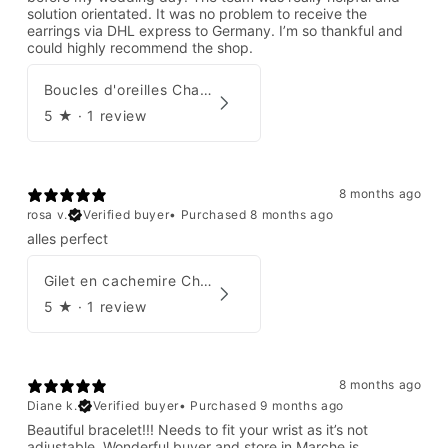
solution orientated. It was no problem to receive the
earrings via DHL express to Germany. I’m so thankful and
could highly recommend the shop.
Boucles d'oreilles Chanel par Karl Lagerfeld 2008
5
★ ·
1 review
8 months ago
rosa v.
Verified buyer
•
Purchased 8 months ago
alles perfect
Gilet en cachemire Chanel Automne 1995
5
★ ·
1 review
8 months ago
Diane k.
Verified buyer
•
Purchased 9 months ago
Beautiful bracelet!!! Needs to fit your wrist as it’s not
adjustable. Wonderful buyer and store in Marche is