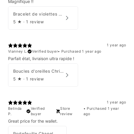
Magnifique !!
Bracelet de violettes Augustine
5
★ ·
1 review
1 year ago
Vianney L.
Verified buyer
•
Purchased 1 year ago
Parfait état, livraison ultra rapide !
Boucles d'oreilles Christian Dior
5
★ ·
1 review
1 year ago
Belinda
Verified
Store
•
Purchased 1 year
P.
buyer
review
ago
Great price for the wallet.
Portefeuille Chanel