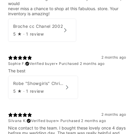
would
never miss a chance to shop at this fabulous. store. Your
inventory is amazing!
Broche cc Chanel 2002
5
★ ·
1 review
2 months ago
Sophie F.
Verified buyer
•
Purchased 2 months ago
The best
Robe "Showgirls" Christian Dior par John Galliano Été 2003
5
★ ·
1 review
2 months ago
Silvana K.
Verified buyer
•
Purchased 2 months ago
Nice contact to the team. I bought these lovely once 4 days
before my wedding day. The team was really helpful and