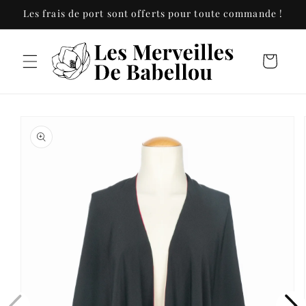
et
Les frais de port sont offerts pour toute commande !
passer
au
contenu
Panier
Passer aux
informations
produits