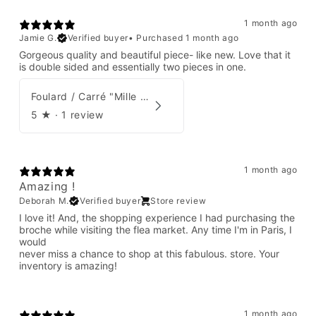
1 month ago
Jamie G.
Verified buyer
•
Purchased 1 month ago
Gorgeous quality and beautiful piece- like new. Love that it
is double sided and essentially two pieces in one.
Foulard / Carré "Mille Feuilles de Soie" Hermès par Natsuno Hidaka
5
★ ·
1 review
1 month ago
Amazing !
Deborah M.
Verified buyer
Store review
I love it! And, the shopping experience I had purchasing the
broche while visiting the flea market. Any time I'm in Paris, I
would
never miss a chance to shop at this fabulous. store. Your
inventory is amazing!
1 month ago