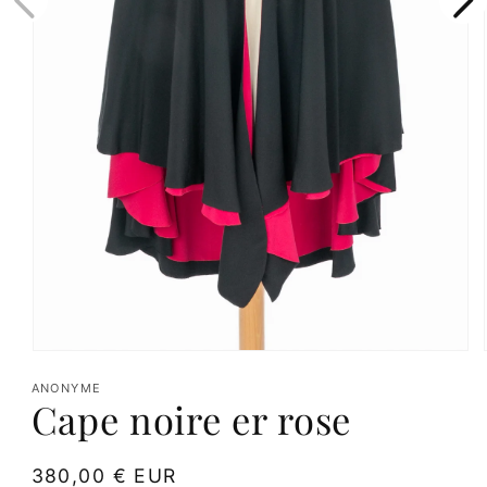
Ouvrir
le
ANONYME
Cape noire er rose
média
1
dans
Prix
380,00 € EUR