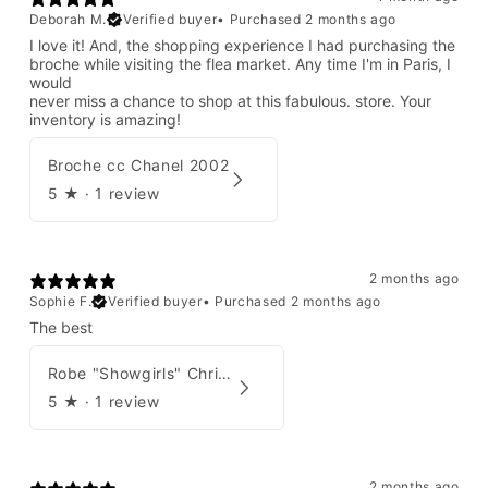
Deborah M.
Verified buyer
•
Purchased 2 months ago
I love it! And, the shopping experience I had purchasing the
broche while visiting the flea market. Any time I'm in Paris, I
would
never miss a chance to shop at this fabulous. store. Your
inventory is amazing!
Broche cc Chanel 2002
5
★ ·
1 review
2 months ago
Sophie F.
Verified buyer
•
Purchased 2 months ago
The best
Robe "Showgirls" Christian Dior par John Galliano Été 2003
5
★ ·
1 review
2 months ago