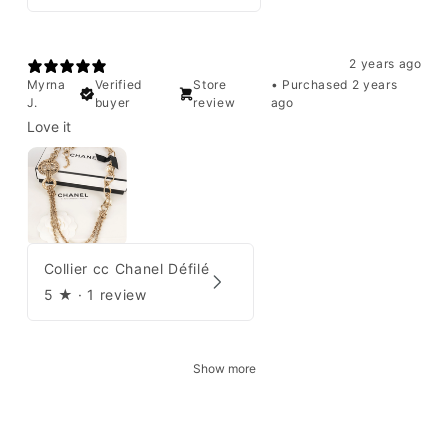
2 years ago
Myrna
Verified
Store
•
Purchased 2 years
J.
buyer
review
ago
Love it
Collier cc Chanel Défilé
5
★ ·
1 review
Show more