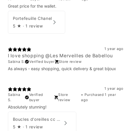
Great price for the wallet.
Portefeuille Chanel
5
★ ·
1 review
1 year ago
I love shopping @Les Merveilles de Babellou
Sabina S.
Verified buyer
Store review
As always - easy shopping, quick delivery & great bijoux
1 year ago
Sabina
Verified
Store
•
Purchased 1 year
S.
buyer
review
ago
Absolutely stunning!
Boucles d'oreilles cc Chanel
5
★ ·
1 review