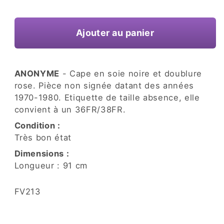
une
habituel
fenêtre
modale
Ajouter au panier
ANONYME
- Cape en soie noire et doublure
rose. Pièce non signée datant des années
1970-1980. Etiquette de taille absence, elle
convient à un 36FR/38FR.
Condition :
Très bon état
Dimensions :
Longueur : 91 cm
SKU:
FV213