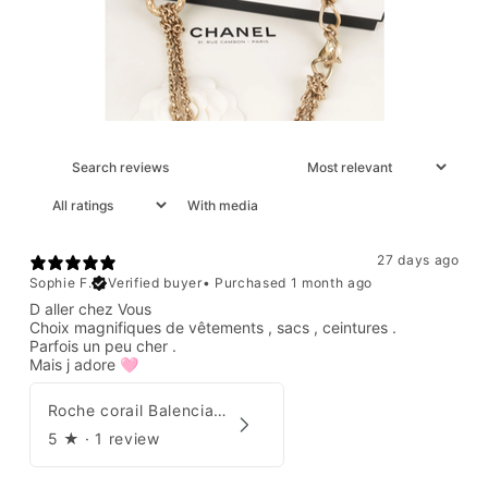
With media
27 days ago
Sophie F.
Verified buyer
•
Purchased 1 month ago
D aller chez Vous
Choix magnifiques de vêtements , sacs , ceintures .
Parfois un peu cher .
Mais j adore 🩷
Roche corail Balenciaga 2006
5
★ ·
1 review