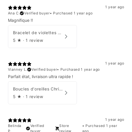
1 year ago
Ana C.
Verified buyer
•
Purchased 1 year ago
Magnifique !!
Bracelet de violettes Augustine
5
★ ·
1 review
1 year ago
Vianney L.
Verified buyer
•
Purchased 1 year ago
Parfait état, livraison ultra rapide !
Boucles d'oreilles Christian Dior
5
★ ·
1 review
1 year ago
Belinda
Verified
Store
•
Purchased 1 year
P.
buyer
review
ago