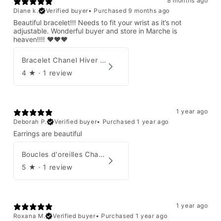
8 months ago
Diane k.
Verified buyer
•
Purchased 9 months ago
Beautiful bracelet!!! Needs to fit your wrist as it’s not
adjustable. Wonderful buyer and store in Marche is
heaven!!!! ❤️❤️❤️
Bracelet Chanel Hiver 1997
4
★ ·
1 review
1 year ago
Deborah P.
Verified buyer
•
Purchased 1 year ago
Earrings are beautiful
Boucles d'oreilles Chanel 2001
5
★ ·
1 review
1 year ago
Roxana M.
Verified buyer
•
Purchased 1 year ago