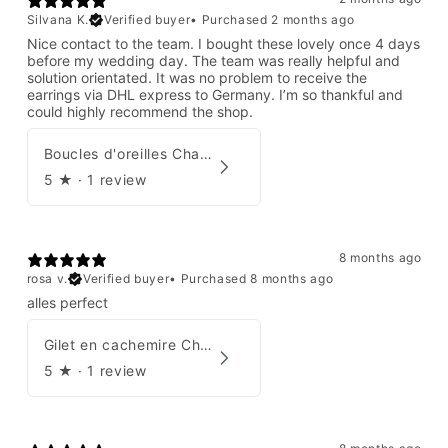
Silvana K.
Verified buyer
•
Purchased 2 months ago
Nice contact to the team. I bought these lovely once 4 days
before my wedding day. The team was really helpful and
solution orientated. It was no problem to receive the
earrings via DHL express to Germany. I’m so thankful and
could highly recommend the shop.
Boucles d'oreilles Chanel par Karl Lagerfeld 2008
5
★ ·
1 review
8 months ago
rosa v.
Verified buyer
•
Purchased 8 months ago
alles perfect
Gilet en cachemire Chanel Automne 1995
5
★ ·
1 review