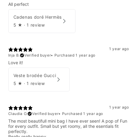
All perfect
Cadenas doré Hermès
5
★ ·
1 review
1 year ago
Inja B.
Verified buyer
•
Purchased 1 year ago
Love it!
Veste brodée Gucci
5
★ ·
1 review
1 year ago
Claudia O.
Verified buyer
•
Purchased 1 year ago
The most beautifull mini bag I have ever seen! A pop of Fun
for every outfit. Small but yet roomy, all the esentials fit
perfectly.
Really really happy.