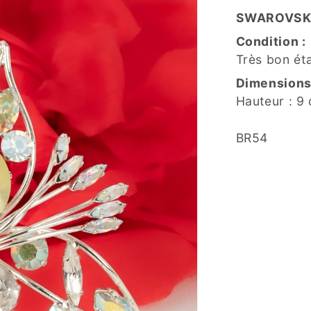
SWAROVSK
Condition :
Très bon ét
Dimensions
Hauteur : 9
SKU:
BR54