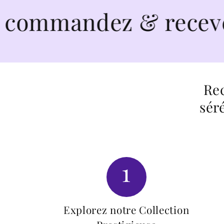
mandez & recevez en 
Rec
sér
1
Explorez notre Collection