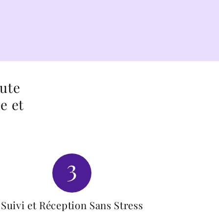
oute
e et
3
Suivi et Réception Sans Stress