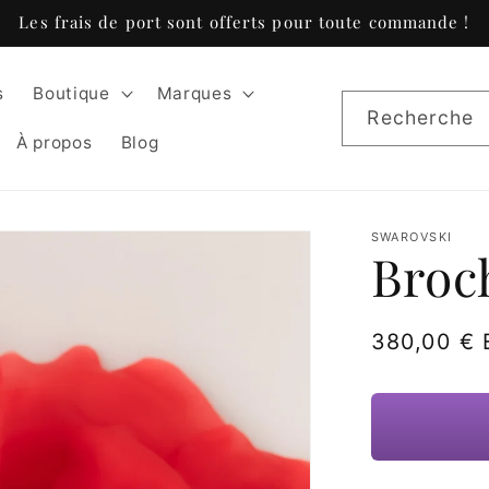
Les frais de port sont offerts pour toute commande !
s
Boutique
Marques
Recherche
À propos
Blog
SWAROVSKI
Broc
Prix
380,00 €
habituel