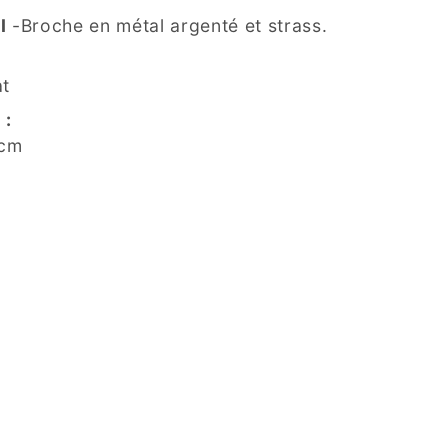
I
-Broche en métal argenté et strass.
at
 :
 cm