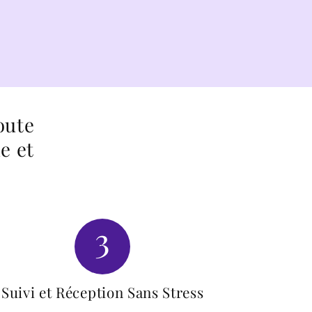
oute
e et
3
Suivi et Réception Sans Stress