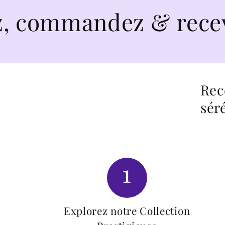
mmandez & recevez en
Rec
sér
1
Explorez notre Collection