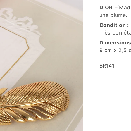
DIOR
-(Made
une plume.
Condition :
Très bon ét
Dimensions
9 cm x 2,5 
SKU:
BR141