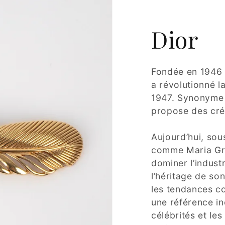
Dior
Fondée en 1946 p
a révolutionné 
1947. Synonyme 
propose des créa
Aujourd’hui, sous
comme Maria Gra
dominer l’industr
l’héritage de so
les tendances c
une référence in
célébrités et l