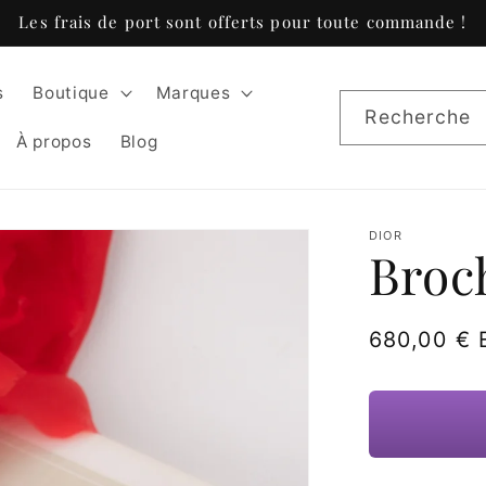
Les frais de port sont offerts pour toute commande !
s
Boutique
Marques
Recherche
À propos
Blog
DIOR
Broc
Prix
680,00 €
habituel