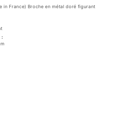
 in France) Broche en métal doré figurant
at
 :
cm