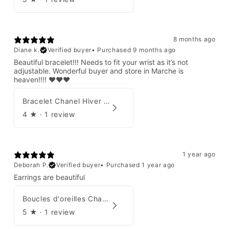
8 months ago
Diane k.
Verified buyer
•
Purchased 9 months ago
Beautiful bracelet!!! Needs to fit your wrist as it’s not
adjustable. Wonderful buyer and store in Marche is
heaven!!!! ❤️❤️❤️
Bracelet Chanel Hiver 1997
4
★ ·
1 review
1 year ago
Deborah P.
Verified buyer
•
Purchased 1 year ago
Earrings are beautiful
Boucles d'oreilles Chanel 2001
5
★ ·
1 review