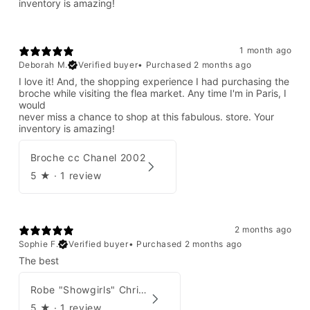
inventory is amazing!
1 month ago
Deborah M.
Verified buyer
•
Purchased 2 months ago
I love it! And, the shopping experience I had purchasing the
broche while visiting the flea market. Any time I'm in Paris, I
would
never miss a chance to shop at this fabulous. store. Your
inventory is amazing!
Broche cc Chanel 2002
5
★ ·
1 review
2 months ago
Sophie F.
Verified buyer
•
Purchased 2 months ago
The best
Robe "Showgirls" Christian Dior par John Galliano Été 2003
5
★ ·
1 review