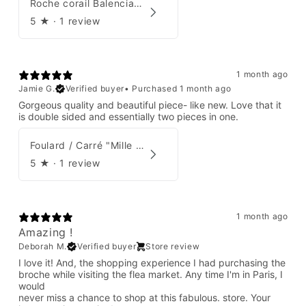
Roche corail Balenciaga 2006
5
★ ·
1 review
1 month ago
Jamie G.
Verified buyer
•
Purchased 1 month ago
Gorgeous quality and beautiful piece- like new. Love that it
is double sided and essentially two pieces in one.
Foulard / Carré "Mille Feuilles de Soie" Hermès par Natsuno Hidaka
5
★ ·
1 review
1 month ago
Amazing !
Deborah M.
Verified buyer
Store review
I love it! And, the shopping experience I had purchasing the
broche while visiting the flea market. Any time I'm in Paris, I
would
never miss a chance to shop at this fabulous. store. Your