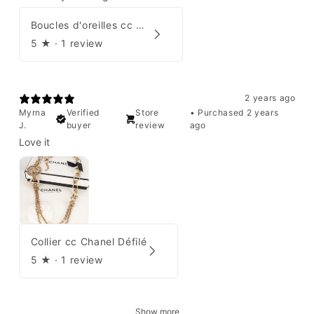
Boucles d'oreilles cc Chanel
5
★ ·
1 review
2 years ago
Myrna
Verified
Store
•
Purchased 2 years
J.
buyer
review
ago
Love it
Collier cc Chanel Défilé
5
★ ·
1 review
Show more