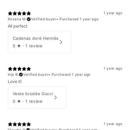
1 year ago
Roxana M.
Verified buyer
•
Purchased 1 year ago
All perfect
Cadenas doré Hermès
5
★ ·
1 review
1 year ago
Inja B.
Verified buyer
•
Purchased 1 year ago
Love it!
Veste brodée Gucci
5
★ ·
1 review
1 year ago
Claudia O.
Verified buyer
•
Purchased 1 year ago