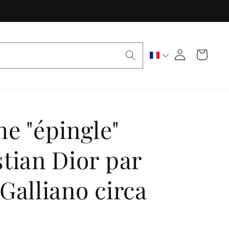
Panier
Connexion
e "épingle"
tian Dior par
Galliano circa