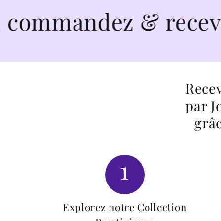
ndez & recevez en to
Recev
par J
grâc
1
Explorez notre Collection