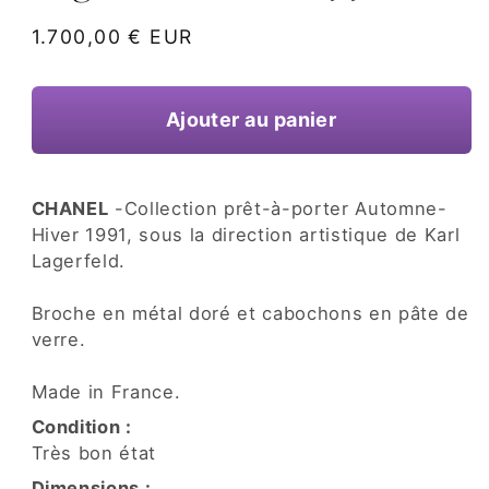
une
fenêtre
Prix
1.700,00 € EUR
modale
habituel
Ajouter au panier
CHANEL
-Collection prêt-à-porter Automne-
Hiver 1991, sous la direction artistique de Karl
Lagerfeld.
Broche en métal doré et cabochons en pâte de
verre.
Made in France.
Condition :
Très bon état
Dimensions :