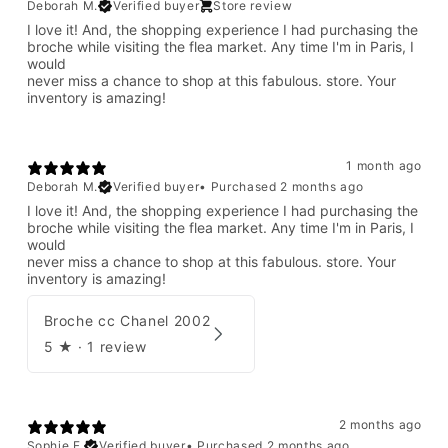
Deborah M.
Verified buyer
Store review
I love it! And, the shopping experience I had purchasing the
broche while visiting the flea market. Any time I'm in Paris, I
would
never miss a chance to shop at this fabulous. store. Your
inventory is amazing!
1 month ago
Deborah M.
Verified buyer
•
Purchased 2 months ago
I love it! And, the shopping experience I had purchasing the
broche while visiting the flea market. Any time I'm in Paris, I
would
never miss a chance to shop at this fabulous. store. Your
inventory is amazing!
Broche cc Chanel 2002
5
★ ·
1 review
2 months ago
Sophie F.
Verified buyer
•
Purchased 2 months ago