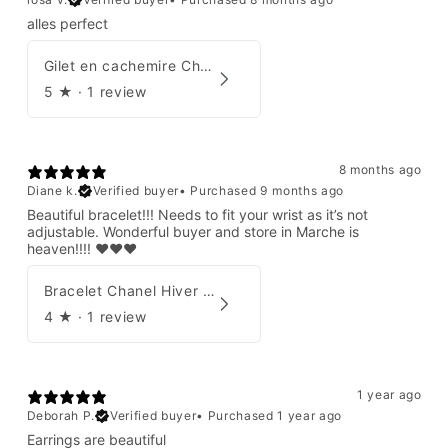
alles perfect
Gilet en cachemire Chanel Automne 1995
5
★ ·
1 review
8 months ago
Diane k.
Verified buyer
•
Purchased 9 months ago
Beautiful bracelet!!! Needs to fit your wrist as it’s not
adjustable. Wonderful buyer and store in Marche is
heaven!!!! ❤️❤️❤️
Bracelet Chanel Hiver 1997
4
★ ·
1 review
1 year ago
Deborah P.
Verified buyer
•
Purchased 1 year ago
Earrings are beautiful