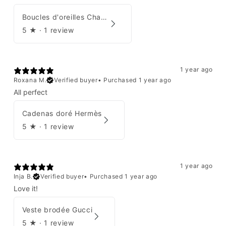
Boucles d'oreilles Chanel 2001
5
★ ·
1 review
1 year ago
Roxana M.
Verified buyer
•
Purchased 1 year ago
All perfect
Cadenas doré Hermès
5
★ ·
1 review
1 year ago
Inja B.
Verified buyer
•
Purchased 1 year ago
Love it!
Veste brodée Gucci
5
★ ·
1 review