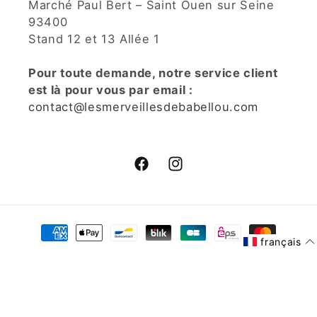
Marché Paul Bert – Saint Ouen sur Seine
93400
Stand 12 et 13 Allée 1
Pour toute demande, notre service client
est là pour vous par email :
contact@lesmerveillesdebabellou.com
Facebook
Instagram
Moyens
de
français
paiement
© 2026,
Les Merveilles De Babellou
Commerce électronique
propulsé par Shopify