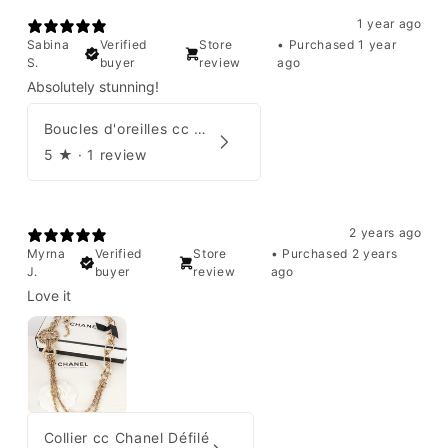
1 year ago
Sabina
Verified
Store
•
Purchased 1 year
S.
buyer
review
ago
Absolutely stunning!
Boucles d'oreilles cc Chanel
5
★ ·
1 review
2 years ago
Myrna
Verified
Store
•
Purchased 2 years
J.
buyer
review
ago
Love it
Collier cc Chanel Défilé