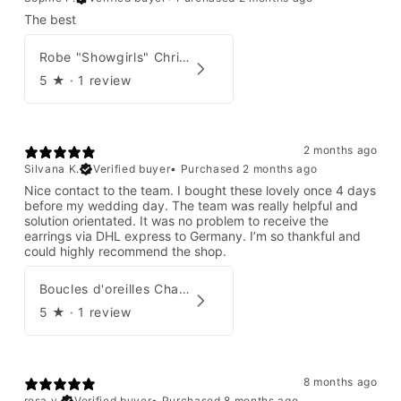
The best
Robe "Showgirls" Christian Dior par John Galliano Été 2003
5
★ ·
1 review
2 months ago
Silvana K.
Verified buyer
•
Purchased 2 months ago
Nice contact to the team. I bought these lovely once 4 days
before my wedding day. The team was really helpful and
solution orientated. It was no problem to receive the
earrings via DHL express to Germany. I’m so thankful and
could highly recommend the shop.
Boucles d'oreilles Chanel par Karl Lagerfeld 2008
5
★ ·
1 review
8 months ago
rosa v.
Verified buyer
•
Purchased 8 months ago