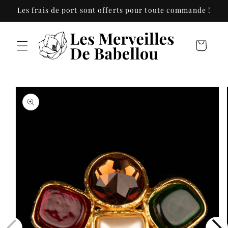
et
Les frais de port sont offerts pour toute commande !
passer
au
contenu
Panier
Passer aux
informations
produits