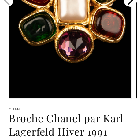
Ouvrir
le
CHANEL
Broche Chanel par Karl
média
1
Lagerfeld Hiver 1991
dans