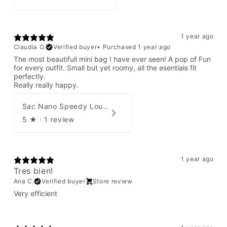
1 year ago
Claudia O.
Verified buyer
•
Purchased 1 year ago
The most beautifull mini bag I have ever seen! A pop of Fun
for every outfit. Small but yet roomy, all the esentials fit
perfectly.
Really really happy.
Sac Nano Speedy Louis Vuitton X Yayoi Kusama
5
★ ·
1 review
1 year ago
Tres bien!
Ana C.
Verified buyer
Store review
Very efficient