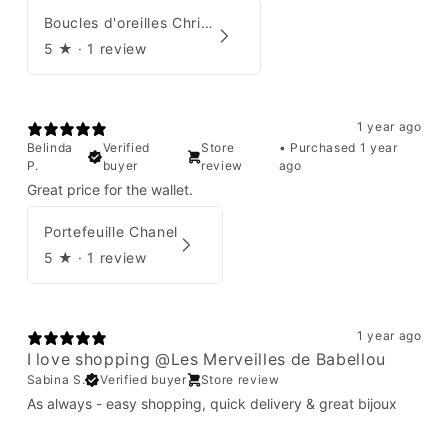
Boucles d'oreilles Christian Dior
5
★ ·
1 review
1 year ago
Belinda
Verified
Store
•
Purchased 1 year
P.
buyer
review
ago
Great price for the wallet.
Portefeuille Chanel
5
★ ·
1 review
1 year ago
I love shopping @Les Merveilles de Babellou
Sabina S.
Verified buyer
Store review
As always - easy shopping, quick delivery & great bijoux