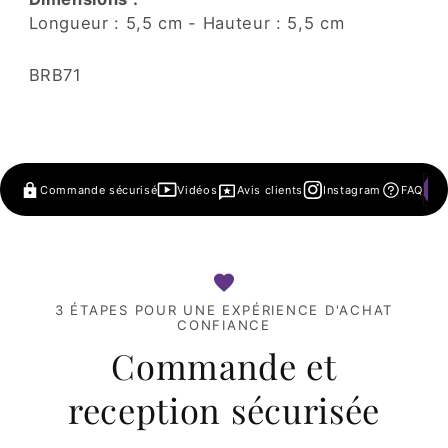
Longueur : 5,5 cm - Hauteur : 5,5 cm
SKU:
BRB71
Commande sécurisé
Vidéos
Avis clients
Instagram
FAQ
3 ÉTAPES POUR UNE EXPÉRIENCE D'ACHAT
CONFIANCE
Commande et
reception sécurisée