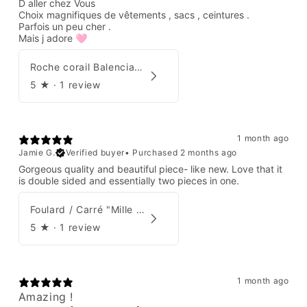
D aller chez Vous
Choix magnifiques de vêtements , sacs , ceintures .
Parfois un peu cher .
Mais j adore 🩷
Roche corail Balenciaga 2006
5
★ ·
1 review
1 month ago
Jamie G.
Verified buyer
•
Purchased 2 months ago
Gorgeous quality and beautiful piece- like new. Love that it
is double sided and essentially two pieces in one.
Foulard / Carré "Mille Feuilles de Soie" Hermès par Natsuno Hidaka
5
★ ·
1 review
1 month ago
Amazing !