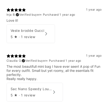
1 year ago
Inja B.
Verified buyer
•
Purchased 1 year ago
Love it!
Veste brodée Gucci
5
★ ·
1 review
1 year ago
Claudia O.
Verified buyer
•
Purchased 1 year ago
The most beautifull mini bag I have ever seen! A pop of Fun
for every outfit. Small but yet roomy, all the esentials fit
perfectly.
Really really happy.
Sac Nano Speedy Louis Vuitton X Yayoi Kusama
5
★ ·
1 review