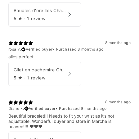
Boucles d'oreilles Chanel par Karl Lagerfeld 2008
5
★ ·
1 review
8 months ago
rosa v.
Verified buyer
•
Purchased 8 months ago
alles perfect
Gilet en cachemire Chanel Automne 1995
5
★ ·
1 review
8 months ago
Diane k.
Verified buyer
•
Purchased 9 months ago
Beautiful bracelet!!! Needs to fit your wrist as it’s not
adjustable. Wonderful buyer and store in Marche is
heaven!!!! ❤️❤️❤️