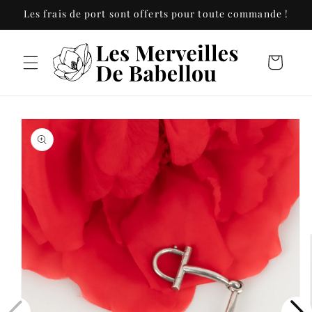
et
Les frais de port sont offerts pour toute commande !
passer
au
contenu
Panier
Passer aux
informations
produits