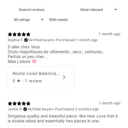
With media
1 month ago
Sophie F.
Verified buyer
•
Purchased 1 month ago
D aller chez Vous
Choix magnifiques de vêtements , sacs , ceintures .
Parfois un peu cher .
Mais j adore 🩷
Roche corail Balenciaga 2006
5
★ ·
1 review
1 month ago
Jamie G.
Verified buyer
•
Purchased 2 months ago
Gorgeous quality and beautiful piece- like new. Love that it
is double sided and essentially two pieces in one.