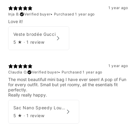
1 year ago
Inja B.
Verified buyer
•
Purchased 1 year ago
Love it!
Veste brodée Gucci
5
★ ·
1 review
1 year ago
Claudia O.
Verified buyer
•
Purchased 1 year ago
The most beautifull mini bag I have ever seen! A pop of Fun
for every outfit. Small but yet roomy, all the esentials fit
perfectly.
Really really happy.
Sac Nano Speedy Louis Vuitton X Yayoi Kusama
5
★ ·
1 review