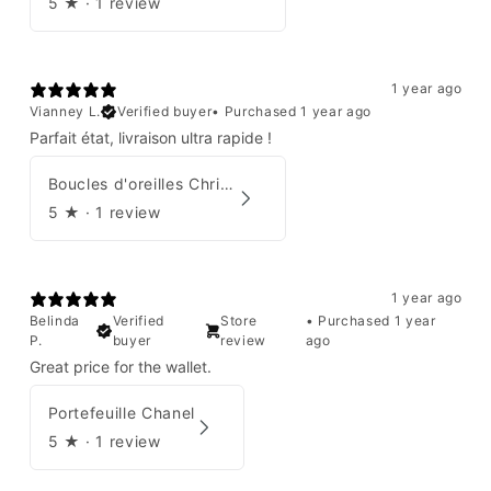
5
★ ·
1 review
1 year ago
Vianney L.
Verified buyer
•
Purchased 1 year ago
Parfait état, livraison ultra rapide !
Boucles d'oreilles Christian Dior
5
★ ·
1 review
1 year ago
Belinda
Verified
Store
•
Purchased 1 year
P.
buyer
review
ago
Great price for the wallet.
Portefeuille Chanel
5
★ ·
1 review