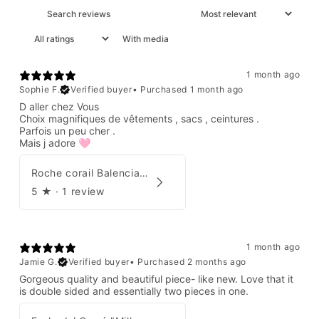
With media
1 month ago
Sophie F.
Verified buyer
•
Purchased 1 month ago
D aller chez Vous
Choix magnifiques de vêtements , sacs , ceintures .
Parfois un peu cher .
Mais j adore 🩷
Roche corail Balenciaga 2006
5
★ ·
1 review
1 month ago
Jamie G.
Verified buyer
•
Purchased 2 months ago
Gorgeous quality and beautiful piece- like new. Love that it
is double sided and essentially two pieces in one.