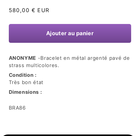
une
fenêtre
Prix
580,00 € EUR
modale
habituel
Ajouter au panier
ANONYME
-Bracelet en métal argenté pavé de
strass multicolores.
Condition :
Très bon état
Dimensions :
SKU:
BRA86