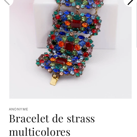
Ouvrir
le
ANONYME
Bracelet de strass
média
1
multicolores
dans