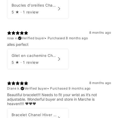
Boucles d'oreilles Chanel par Karl Lagerfeld 2008
5
★ ·
1 review
8 months ago
rosa v.
Verified buyer
•
Purchased 8 months ago
alles perfect
Gilet en cachemire Chanel Automne 1995
5
★ ·
1 review
8 months ago
Diane k.
Verified buyer
•
Purchased 9 months ago
Beautiful bracelet!!! Needs to fit your wrist as it’s not
adjustable. Wonderful buyer and store in Marche is
heaven!!!! ❤️❤️❤️
Bracelet Chanel Hiver 1997