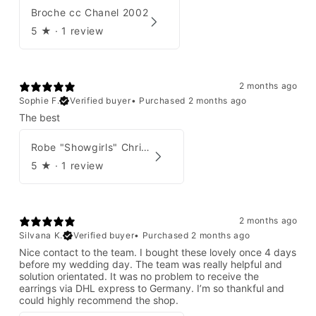
Broche cc Chanel 2002
5
★ ·
1 review
2 months ago
Sophie F.
Verified buyer
•
Purchased 2 months ago
The best
Robe "Showgirls" Christian Dior par John Galliano Été 2003
5
★ ·
1 review
2 months ago
Silvana K.
Verified buyer
•
Purchased 2 months ago
Nice contact to the team. I bought these lovely once 4 days
before my wedding day. The team was really helpful and
solution orientated. It was no problem to receive the
earrings via DHL express to Germany. I’m so thankful and
could highly recommend the shop.