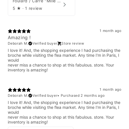
Foulard / Carré "Mille Feuilles de Soie" Hermès par Natsuno Hidaka
5
★ ·
1 review
1 month ago
Amazing !
Deborah M.
Verified buyer
Store review
I love it! And, the shopping experience I had purchasing the
broche while visiting the flea market. Any time I'm in Paris, I
would
never miss a chance to shop at this fabulous. store. Your
inventory is amazing!
1 month ago
Deborah M.
Verified buyer
•
Purchased 2 months ago
I love it! And, the shopping experience I had purchasing the
broche while visiting the flea market. Any time I'm in Paris, I
would
never miss a chance to shop at this fabulous. store. Your
inventory is amazing!