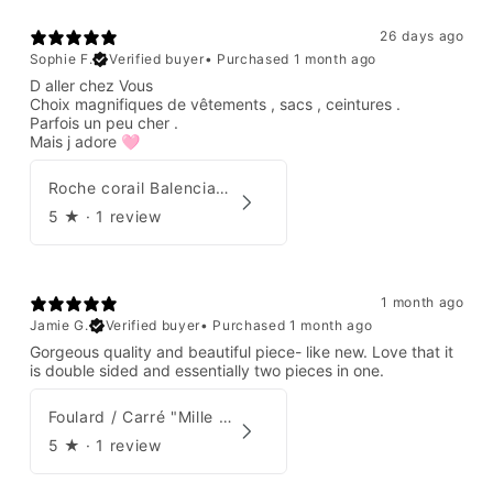
26 days ago
Sophie F.
Verified buyer
•
Purchased 1 month ago
D aller chez Vous
Choix magnifiques de vêtements , sacs , ceintures .
Parfois un peu cher .
Mais j adore 🩷
Roche corail Balenciaga 2006
5
★ ·
1 review
1 month ago
Jamie G.
Verified buyer
•
Purchased 1 month ago
Gorgeous quality and beautiful piece- like new. Love that it
is double sided and essentially two pieces in one.
Foulard / Carré "Mille Feuilles de Soie" Hermès par Natsuno Hidaka
5
★ ·
1 review