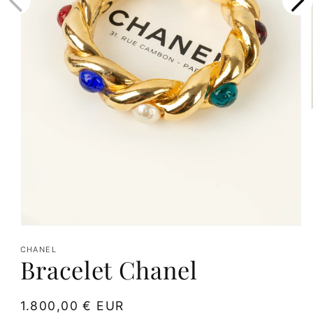
Ouvrir
le
CHANEL
Bracelet Chanel
média
1
dans
Prix
1.800,00 € EUR