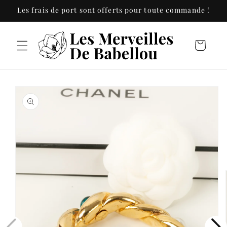
et
Les frais de port sont offerts pour toute commande !
passer
au
contenu
Panier
Passer aux
informations
produits