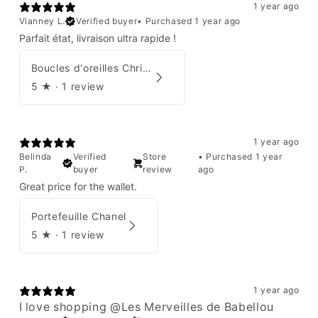
1 year ago
Vianney L.
Verified buyer
•
Purchased 1 year ago
Parfait état, livraison ultra rapide !
Boucles d'oreilles Christian Dior
5
★ ·
1 review
1 year ago
Belinda
Verified
Store
•
Purchased 1 year
P.
buyer
review
ago
Great price for the wallet.
Portefeuille Chanel
5
★ ·
1 review
1 year ago
I love shopping @Les Merveilles de Babellou