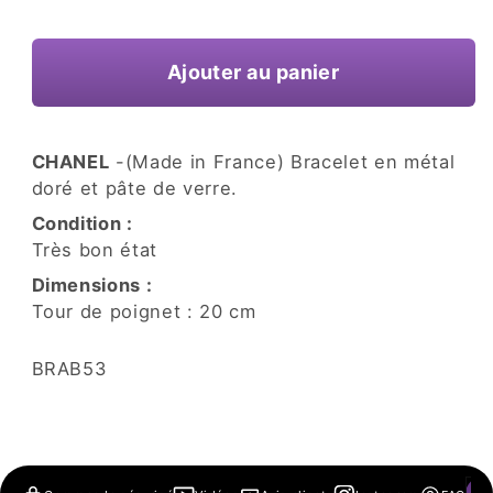
une
habituel
fenêtre
modale
Ajouter au panier
CHANEL
-(Made in France) Bracelet en métal
doré et pâte de verre.
Condition :
Très bon état
Dimensions :
Tour de poignet : 20 cm
SKU:
BRAB53