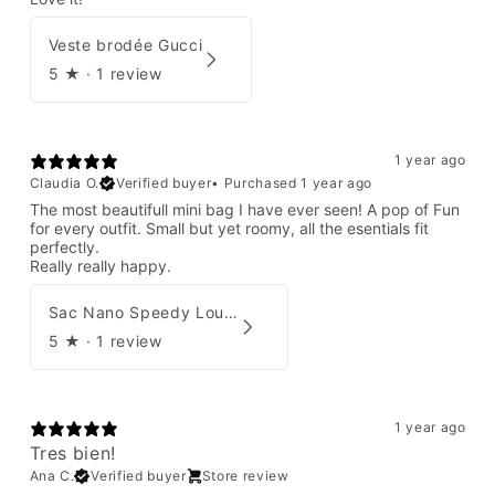
Veste brodée Gucci
5
★ ·
1 review
1 year ago
Claudia O.
Verified buyer
•
Purchased 1 year ago
The most beautifull mini bag I have ever seen! A pop of Fun
for every outfit. Small but yet roomy, all the esentials fit
perfectly.
Really really happy.
Sac Nano Speedy Louis Vuitton X Yayoi Kusama
5
★ ·
1 review
1 year ago
Tres bien!
Ana C.
Verified buyer
Store review