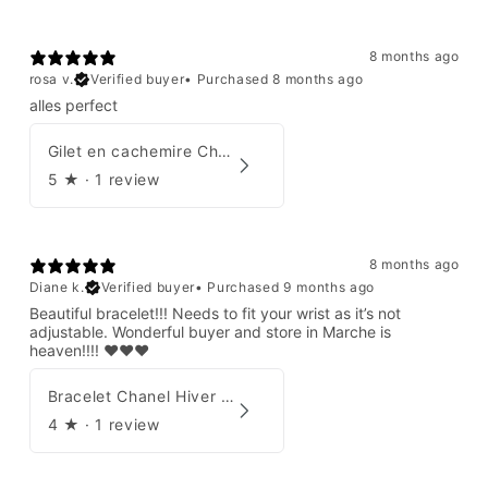
8 months ago
rosa v.
Verified buyer
•
Purchased 8 months ago
alles perfect
Gilet en cachemire Chanel Automne 1995
5
★ ·
1 review
8 months ago
Diane k.
Verified buyer
•
Purchased 9 months ago
Beautiful bracelet!!! Needs to fit your wrist as it’s not
adjustable. Wonderful buyer and store in Marche is
heaven!!!! ❤️❤️❤️
Bracelet Chanel Hiver 1997
4
★ ·
1 review