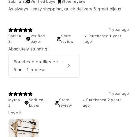
Sabina S.
Verified buyer
Store review
As always - easy shopping, quick delivery & great bijoux
1 year ago
Sabina
Verified
Store
•
Purchased 1 year
S.
buyer
review
ago
Absolutely stunning!
Boucles d'oreilles cc Chanel
5
★ ·
1 review
1 year ago
Myrna
Verified
Store
•
Purchased 2 years
J.
buyer
review
ago
Love it