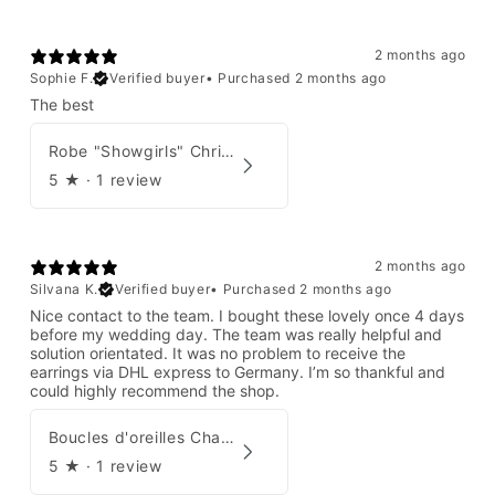
2 months ago
Sophie F.
Verified buyer
•
Purchased 2 months ago
The best
Robe "Showgirls" Christian Dior par John Galliano Été 2003
5
★ ·
1 review
2 months ago
Silvana K.
Verified buyer
•
Purchased 2 months ago
Nice contact to the team. I bought these lovely once 4 days
before my wedding day. The team was really helpful and
solution orientated. It was no problem to receive the
earrings via DHL express to Germany. I’m so thankful and
could highly recommend the shop.
Boucles d'oreilles Chanel par Karl Lagerfeld 2008
5
★ ·
1 review