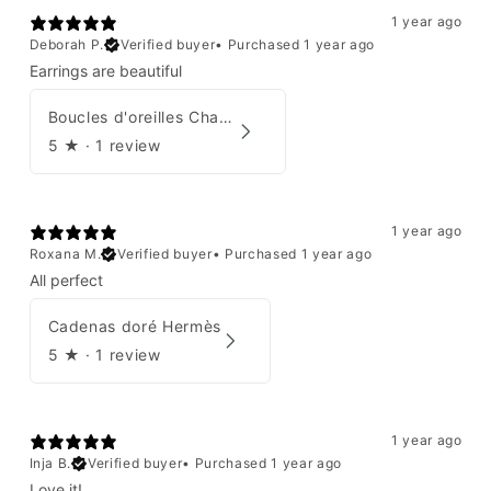
1 year ago
Deborah P.
Verified buyer
•
Purchased 1 year ago
Earrings are beautiful
Boucles d'oreilles Chanel 2001
5
★ ·
1 review
1 year ago
Roxana M.
Verified buyer
•
Purchased 1 year ago
All perfect
Cadenas doré Hermès
5
★ ·
1 review
1 year ago
Inja B.
Verified buyer
•
Purchased 1 year ago
Love it!