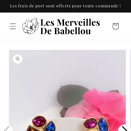
et
Les frais de port sont offerts pour toute commande !
passer
au
contenu
Panier
Passer aux
informations
produits