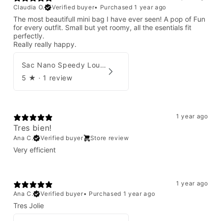
Claudia O.
Verified buyer
•
Purchased 1 year ago
The most beautifull mini bag I have ever seen! A pop of Fun
for every outfit. Small but yet roomy, all the esentials fit
perfectly.
Really really happy.
Sac Nano Speedy Louis Vuitton X Yayoi Kusama
5
★ ·
1 review
1 year ago
Tres bien!
Ana C.
Verified buyer
Store review
Very efficient
1 year ago
Ana C.
Verified buyer
•
Purchased 1 year ago
Tres Jolie