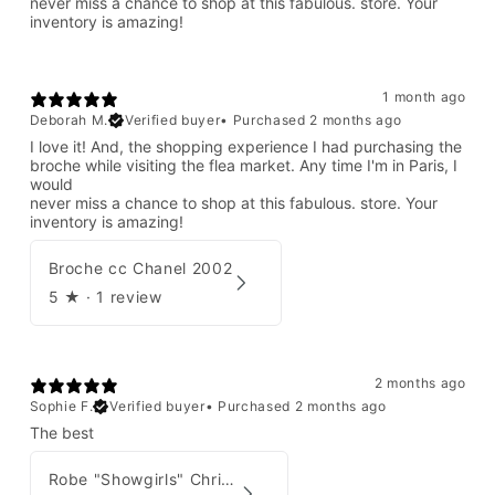
never miss a chance to shop at this fabulous. store. Your
inventory is amazing!
1 month ago
Deborah M.
Verified buyer
•
Purchased 2 months ago
I love it! And, the shopping experience I had purchasing the
broche while visiting the flea market. Any time I'm in Paris, I
would
never miss a chance to shop at this fabulous. store. Your
inventory is amazing!
Broche cc Chanel 2002
5
★ ·
1 review
2 months ago
Sophie F.
Verified buyer
•
Purchased 2 months ago
The best
Robe "Showgirls" Christian Dior par John Galliano Été 2003