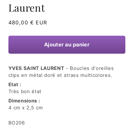
une
Laurent
fenêtre
modale
Prix
480,00 € EUR
habituel
Ajouter au panier
YVES SAINT LAURENT
- Boucles d'oreilles
clips en métal doré et strass multicolores.
Etat :
Très bon état
Dimensions :
4 cm x 2,5 cm
SKU:
BO206