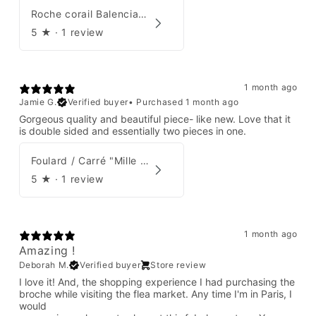
Roche corail Balenciaga 2006
5
★ ·
1 review
1 month ago
Jamie G.
Verified buyer
•
Purchased 1 month ago
Gorgeous quality and beautiful piece- like new. Love that it
is double sided and essentially two pieces in one.
Foulard / Carré "Mille Feuilles de Soie" Hermès par Natsuno Hidaka
5
★ ·
1 review
1 month ago
Amazing !
Deborah M.
Verified buyer
Store review
I love it! And, the shopping experience I had purchasing the
broche while visiting the flea market. Any time I'm in Paris, I
would