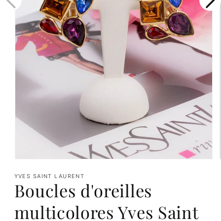
Ouvrir
le
YVES SAINT LAURENT
Boucles d'oreilles
média
1
multicolores Yves Saint
dans