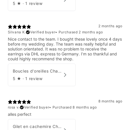
5
★ ·
1 review
2 months ago
Silvana K.
Verified buyer
•
Purchased 2 months ago
Nice contact to the team. I bought these lovely once 4 days
before my wedding day. The team was really helpful and
solution orientated. It was no problem to receive the
earrings via DHL express to Germany. I’m so thankful and
could highly recommend the shop.
Boucles d'oreilles Chanel par Karl Lagerfeld 2008
5
★ ·
1 review
8 months ago
rosa v.
Verified buyer
•
Purchased 8 months ago
alles perfect
Gilet en cachemire Chanel Automne 1995