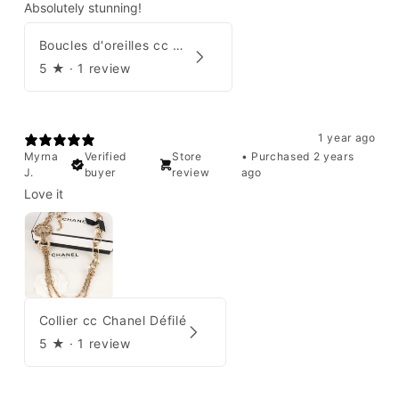
Absolutely stunning!
Boucles d'oreilles cc Chanel
5
★ ·
1 review
1 year ago
Myrna
Verified
Store
•
Purchased 2 years
J.
buyer
review
ago
Love it
Collier cc Chanel Défilé
5
★ ·
1 review