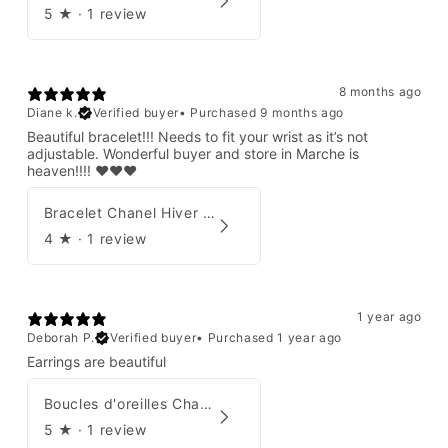
5
★ ·
1 review
8 months ago
Diane k.
Verified buyer
•
Purchased 9 months ago
Beautiful bracelet!!! Needs to fit your wrist as it’s not
adjustable. Wonderful buyer and store in Marche is
heaven!!!! ❤️❤️❤️
Bracelet Chanel Hiver 1997
4
★ ·
1 review
1 year ago
Deborah P.
Verified buyer
•
Purchased 1 year ago
Earrings are beautiful
Boucles d'oreilles Chanel 2001
5
★ ·
1 review