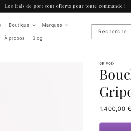
Les frais de port sont offerts pour toute commande !
s
Boutique
Marques
Recherche
À propos
Blog
GRIPOIX
Boucl
Grip
Prix
1.400,00 
habituel