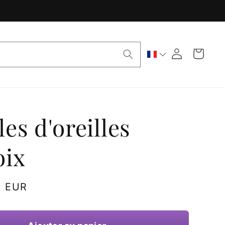
Panier
Connexion
es d'oreilles
oix
€ EUR