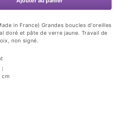
Ajouter au panier
ade in France) Grandes boucles d'oreilles
al doré et pâte de verre jaune. Travail de
poix, non signé.
at
 :
5 cm