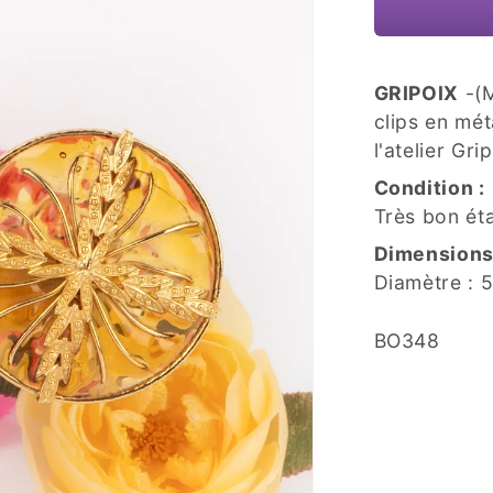
GRIPOIX
-(M
clips en mét
l'atelier Gri
Condition :
Très bon ét
Dimensions
Diamètre : 
SKU:
BO348