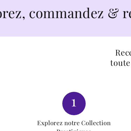
mmandez & recevez en
Rece
toute
1
Explorez notre Collection