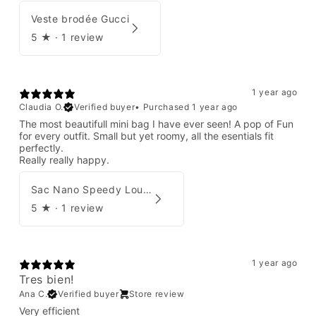
Veste brodée Gucci
5
★ ·
1 review
1 year ago
Claudia O.
Verified buyer
•
Purchased 1 year ago
The most beautifull mini bag I have ever seen! A pop of Fun
for every outfit. Small but yet roomy, all the esentials fit
perfectly.
Really really happy.
Sac Nano Speedy Louis Vuitton X Yayoi Kusama
5
★ ·
1 review
1 year ago
Tres bien!
Ana C.
Verified buyer
Store review
Very efficient