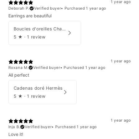
1 year ago
Deborah P.
Verified buyer
•
Purchased 1 year ago
Earrings are beautiful
Boucles d'oreilles Chanel 2001
5
★ ·
1 review
1 year ago
Roxana M.
Verified buyer
•
Purchased 1 year ago
All perfect
Cadenas doré Hermès
5
★ ·
1 review
1 year ago
Inja B.
Verified buyer
•
Purchased 1 year ago
Love it!