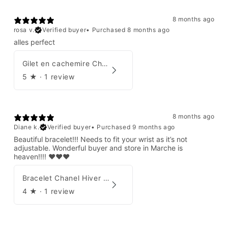
8 months ago
rosa v.
Verified buyer
•
Purchased 8 months ago
alles perfect
Gilet en cachemire Chanel Automne 1995
5
★ ·
1 review
8 months ago
Diane k.
Verified buyer
•
Purchased 9 months ago
Beautiful bracelet!!! Needs to fit your wrist as it’s not
adjustable. Wonderful buyer and store in Marche is
heaven!!!! ❤️❤️❤️
Bracelet Chanel Hiver 1997
4
★ ·
1 review