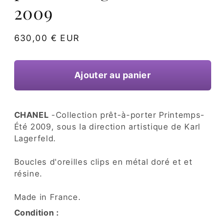
une
2009
fenêtre
modale
Prix
630,00 € EUR
habituel
Ajouter au panier
CHANEL
-Collection prêt-à-porter Printemps-
Été 2009, sous la direction artistique de Karl
Lagerfeld.
Boucles d'oreilles clips en métal doré et et
résine.
Made in France.
Condition :