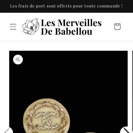
et
Les frais de port sont offerts pour toute commande !
passer
au
contenu
Panier
Passer aux
informations
produits