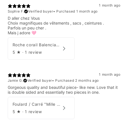
1 month ago
Sophie F.
Verified buyer
•
Purchased 1 month ago
D aller chez Vous
Choix magnifiques de vêtements , sacs , ceintures .
Parfois un peu cher .
Mais j adore 🩷
Roche corail Balenciaga 2006
5
★ ·
1 review
1 month ago
Jamie G.
Verified buyer
•
Purchased 2 months ago
Gorgeous quality and beautiful piece- like new. Love that it
is double sided and essentially two pieces in one.
Foulard / Carré "Mille Feuilles de Soie" Hermès par Natsuno Hidaka
5
★ ·
1 review