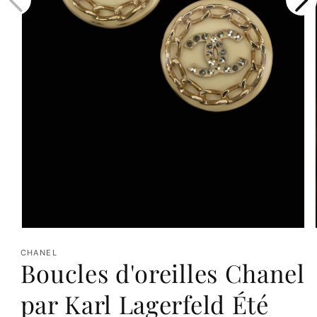
Ouvrir
le
CHANEL
Boucles d'oreilles Chanel
média
1
par Karl Lagerfeld Été
dans