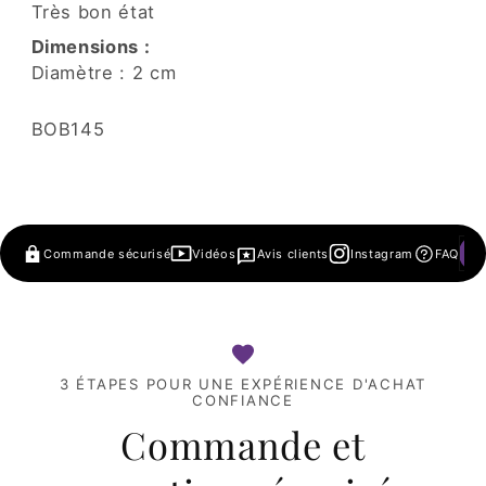
Très bon état
Dimensions :
Diamètre : 2 cm
SKU:
BOB145
Commande sécurisé
Vidéos
Avis clients
Instagram
FAQ
3 ÉTAPES POUR UNE EXPÉRIENCE D'ACHAT
CONFIANCE
Commande et