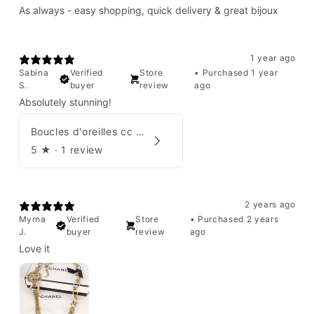
As always - easy shopping, quick delivery & great bijoux
1 year ago
Sabina
Verified
Store
•
Purchased 1 year
S.
buyer
review
ago
Absolutely stunning!
Boucles d'oreilles cc Chanel
5
★ ·
1 review
2 years ago
Myrna
Verified
Store
•
Purchased 2 years
J.
buyer
review
ago
Love it