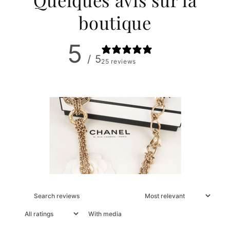
Quelques avis sur la
boutique
5
/ 5
25 reviews
With media