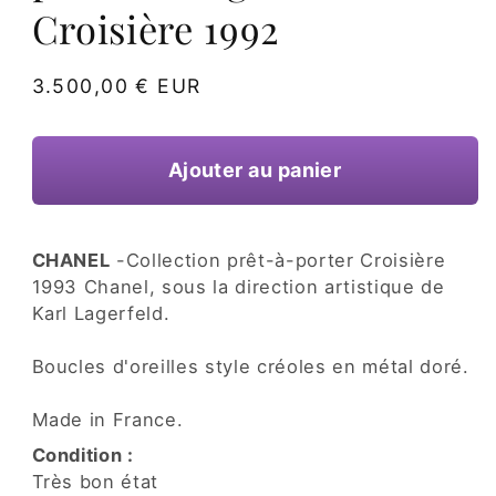
une
Croisière 1992
fenêtre
modale
Prix
3.500,00 € EUR
habituel
Ajouter au panier
CHANEL
-Collection prêt-à-porter Croisière
1993 Chanel, sous la direction artistique de
Karl Lagerfeld.
Boucles d'oreilles style créoles en métal doré.
Made in France.
Condition :
Très bon état