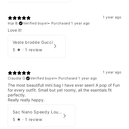
1 year ago
Inja B.
Verified buyer
•
Purchased 1 year ago
Love it!
Veste brodée Gucci
5
★ ·
1 review
1 year ago
Claudia O.
Verified buyer
•
Purchased 1 year ago
The most beautifull mini bag I have ever seen! A pop of Fun
for every outfit. Small but yet roomy, all the esentials fit
perfectly.
Really really happy.
Sac Nano Speedy Louis Vuitton X Yayoi Kusama
5
★ ·
1 review