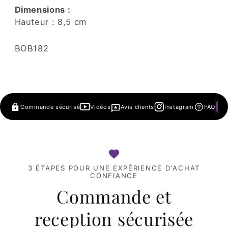
Dimensions :
Hauteur : 8,5 cm
SKU:
BOB182
Commande sécurisé
Vidéos
Avis clients
Instagram
FAQ
3 ÉTAPES POUR UNE EXPÉRIENCE D'ACHAT
CONFIANCE
Commande et
reception sécurisée