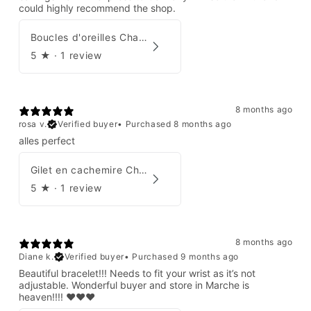
could highly recommend the shop.
Boucles d'oreilles Chanel par Karl Lagerfeld 2008
5
★ ·
1 review
8 months ago
rosa v.
Verified buyer
•
Purchased 8 months ago
alles perfect
Gilet en cachemire Chanel Automne 1995
5
★ ·
1 review
8 months ago
Diane k.
Verified buyer
•
Purchased 9 months ago
Beautiful bracelet!!! Needs to fit your wrist as it’s not
adjustable. Wonderful buyer and store in Marche is
heaven!!!! ❤️❤️❤️