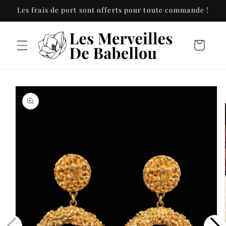
et
Les frais de port sont offerts pour toute commande !
passer
au
contenu
Panier
Passer aux
informations
produits