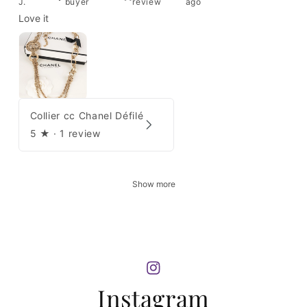
J.
buyer
review
ago
Love it
Collier cc Chanel Défilé
5
★ ·
1 review
Show more
Instagram