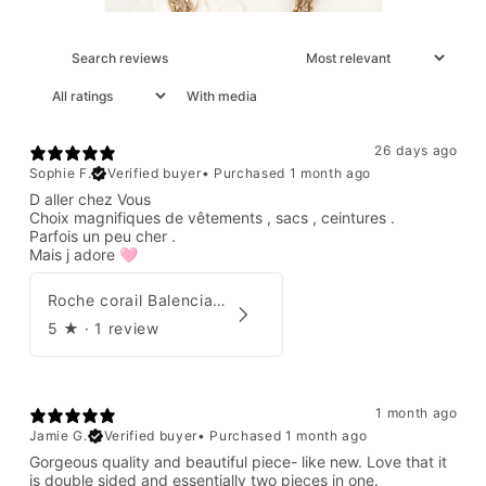
With media
26 days ago
Sophie F.
Verified buyer
•
Purchased 1 month ago
D aller chez Vous
Choix magnifiques de vêtements , sacs , ceintures .
Parfois un peu cher .
Mais j adore 🩷
Roche corail Balenciaga 2006
5
★ ·
1 review
1 month ago
Jamie G.
Verified buyer
•
Purchased 1 month ago
Gorgeous quality and beautiful piece- like new. Love that it
is double sided and essentially two pieces in one.