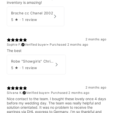
inventory is amazing!
Broche cc Chanel 2002
5
★ ·
1 review
2 months ago
Sophie F.
Verified buyer
•
Purchased 2 months ago
The best
Robe "Showgirls" Christian Dior par John Galliano Été 2003
5
★ ·
1 review
2 months ago
Silvana K.
Verified buyer
•
Purchased 2 months ago
Nice contact to the team. I bought these lovely once 4 days
before my wedding day. The team was really helpful and
solution orientated. It was no problem to receive the
earrings via DHL express to Germany. I’m so thankful and