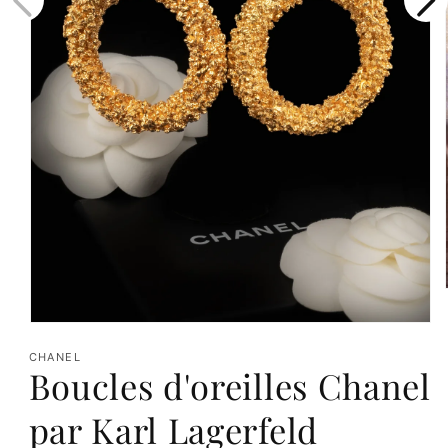
Ouvrir
le
CHANEL
Boucles d'oreilles Chanel
média
1
par Karl Lagerfeld
dans