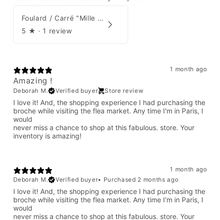
Foulard / Carré "Mille Feuilles de Soie" Hermès par Natsuno Hidaka
5
★ ·
1 review
1 month ago
Amazing !
Deborah M.
Verified buyer
Store review
I love it! And, the shopping experience I had purchasing the
broche while visiting the flea market. Any time I'm in Paris, I
would
never miss a chance to shop at this fabulous. store. Your
inventory is amazing!
1 month ago
Deborah M.
Verified buyer
•
Purchased 2 months ago
I love it! And, the shopping experience I had purchasing the
broche while visiting the flea market. Any time I'm in Paris, I
would
never miss a chance to shop at this fabulous. store. Your