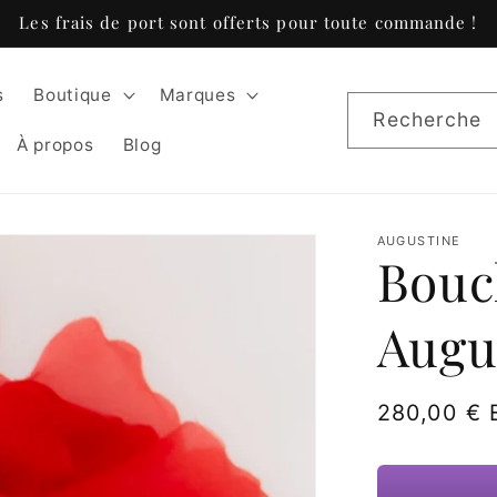
Les frais de port sont offerts pour toute commande !
s
Boutique
Marques
Recherche
À propos
Blog
AUGUSTINE
Boucl
Augu
Prix
280,00 €
habituel