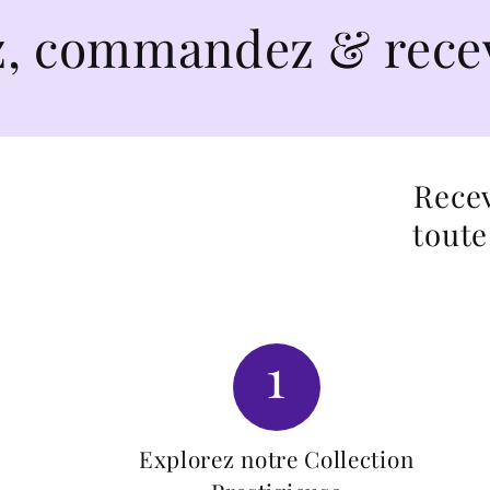
mmandez & recevez en
Recev
toute
1
Explorez notre Collection