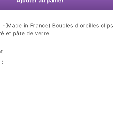
Ajouter au panier
E
-(Made in France) Boucles d'oreilles clips
é et pâte de verre.
at
 :
m