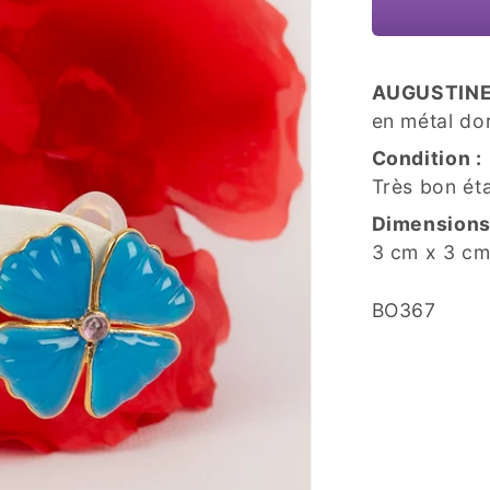
AUGUSTIN
en métal dor
Condition :
Très bon ét
Dimensions
3 cm x 3 c
SKU:
BO367