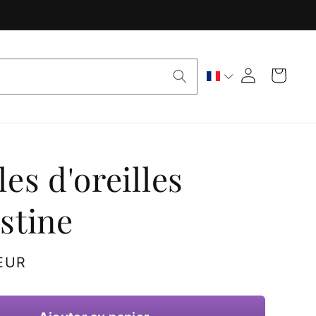
Panier
Connexion
es d'oreilles
stine
 EUR