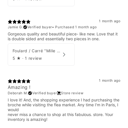
1 month ago
Jamie G.
Verified buyer
•
Purchased 1 month ago
Gorgeous quality and beautiful piece- like new. Love that it
is double sided and essentially two pieces in one.
Foulard / Carré "Mille Feuilles de Soie" Hermès par Natsuno Hidaka
5
★ ·
1 review
1 month ago
Amazing !
Deborah M.
Verified buyer
Store review
I love it! And, the shopping experience I had purchasing the
broche while visiting the flea market. Any time I'm in Paris, I
would
never miss a chance to shop at this fabulous. store. Your
inventory is amazing!