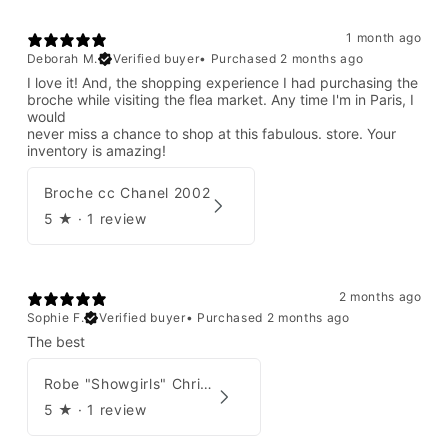
1 month ago
Deborah M.
Verified buyer
•
Purchased 2 months ago
I love it! And, the shopping experience I had purchasing the
broche while visiting the flea market. Any time I'm in Paris, I
would
never miss a chance to shop at this fabulous. store. Your
inventory is amazing!
Broche cc Chanel 2002
5
★ ·
1 review
2 months ago
Sophie F.
Verified buyer
•
Purchased 2 months ago
The best
Robe "Showgirls" Christian Dior par John Galliano Été 2003
5
★ ·
1 review