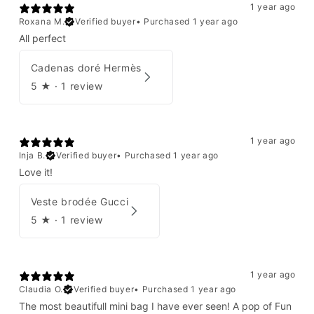
1 year ago
Roxana M.
Verified buyer
•
Purchased 1 year ago
All perfect
Cadenas doré Hermès
5
★ ·
1 review
1 year ago
Inja B.
Verified buyer
•
Purchased 1 year ago
Love it!
Veste brodée Gucci
5
★ ·
1 review
1 year ago
Claudia O.
Verified buyer
•
Purchased 1 year ago
The most beautifull mini bag I have ever seen! A pop of Fun