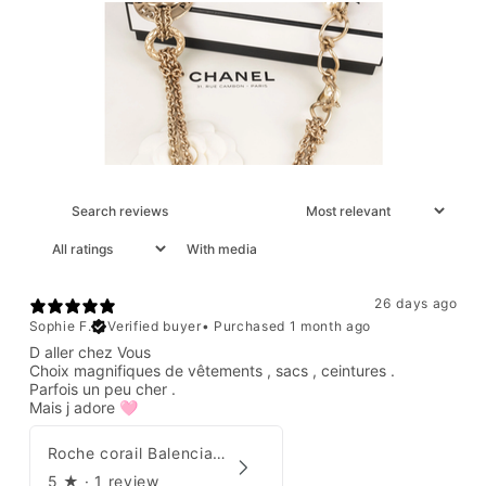
With media
26 days ago
Sophie F.
Verified buyer
•
Purchased 1 month ago
D aller chez Vous
Choix magnifiques de vêtements , sacs , ceintures .
Parfois un peu cher .
Mais j adore 🩷
Roche corail Balenciaga 2006
5
★ ·
1 review