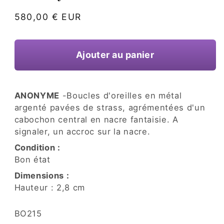
une
fenêtre
Prix
580,00 € EUR
modale
habituel
Ajouter au panier
ANONYME
-Boucles d'oreilles en métal
argenté pavées de strass, agrémentées d'un
cabochon central en nacre fantaisie. A
signaler, un accroc sur la nacre.
Condition :
Bon état
Dimensions :
Hauteur : 2,8 cm
SKU:
BO215