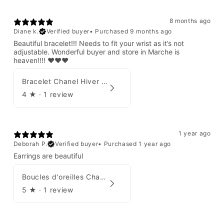
8 months ago
Diane k.
Verified buyer
•
Purchased 9 months ago
Beautiful bracelet!!! Needs to fit your wrist as it’s not
adjustable. Wonderful buyer and store in Marche is
heaven!!!! ❤️❤️❤️
Bracelet Chanel Hiver 1997
4
★ ·
1 review
1 year ago
Deborah P.
Verified buyer
•
Purchased 1 year ago
Earrings are beautiful
Boucles d'oreilles Chanel 2001
5
★ ·
1 review