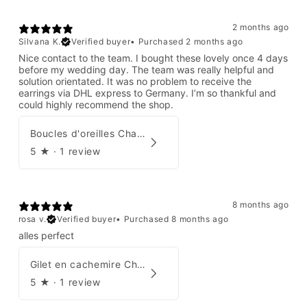
2 months ago
Silvana K.
Verified buyer
•
Purchased 2 months ago
Nice contact to the team. I bought these lovely once 4 days
before my wedding day. The team was really helpful and
solution orientated. It was no problem to receive the
earrings via DHL express to Germany. I’m so thankful and
could highly recommend the shop.
Boucles d'oreilles Chanel par Karl Lagerfeld 2008
5
★ ·
1 review
8 months ago
rosa v.
Verified buyer
•
Purchased 8 months ago
alles perfect
Gilet en cachemire Chanel Automne 1995
5
★ ·
1 review