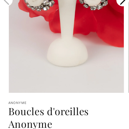
Ouvrir
le
ANONYME
Boucles d'oreilles
média
1
Anonyme
dans