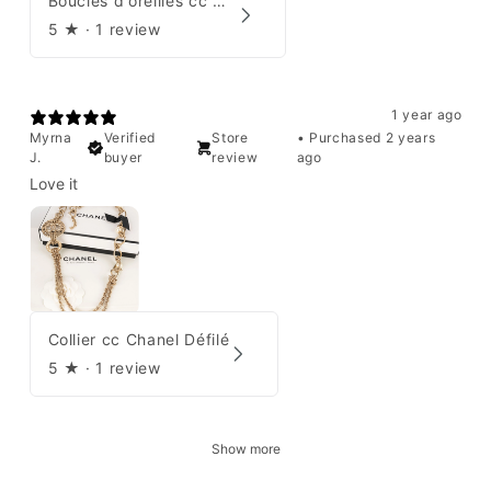
Boucles d'oreilles cc Chanel
5
★ ·
1 review
1 year ago
Myrna
Verified
Store
•
Purchased 2 years
J.
buyer
review
ago
Love it
Collier cc Chanel Défilé
5
★ ·
1 review
Show more