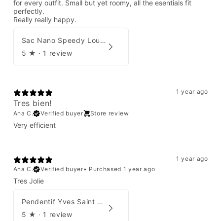
for every outfit. Small but yet roomy, all the esentials fit
perfectly.
Really really happy.
Sac Nano Speedy Louis Vuitton X Yayoi Kusama
5
★ ·
1 review
1 year ago
Tres bien!
Ana C.
Verified buyer
Store review
Very efficient
1 year ago
Ana C.
Verified buyer
•
Purchased 1 year ago
Tres Jolie
Pendentif Yves Saint Laurent
5
★ ·
1 review