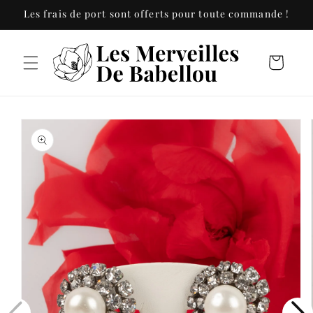
et
Les frais de port sont offerts pour toute commande !
passer
au
contenu
Panier
Passer aux
informations
produits