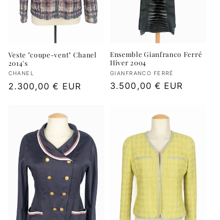
t
i
Ensemble Gianfranco Ferré
Veste "coupe-vent" Chanel
Hiver 2004
2014's
o
Fournisseur :
GIANFRANCO FERRÉ
Fournisseur :
CHANEL
Prix
3.500,00 € EUR
Prix
2.300,00 € EUR
n
habituel
habituel
: