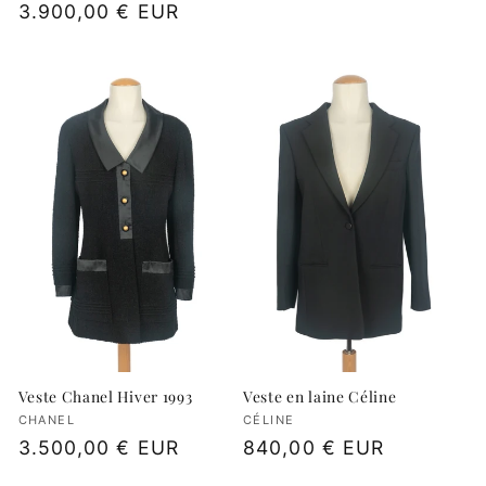
Prix
3.900,00 € EUR
habituel
Veste Chanel Hiver 1993
Veste en laine Céline
Fournisseur :
CHANEL
Fournisseur :
CÉLINE
Prix
3.500,00 € EUR
Prix
840,00 € EUR
habituel
habituel