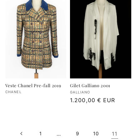
Veste Chanel Pre-fall 2019
Gilet Galliano 2001
Fournisseur :
CHANEL
Fournisseur :
GALLIANO
Prix
1.200,00 € EUR
habituel
…
11
1
9
10