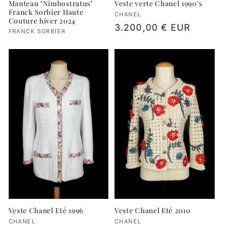
Manteau "Nimbostratus"
Veste verte Chanel 1990's
Franck Sorbier Haute
Fournisseur :
CHANEL
Couture hiver 2024
Prix
3.200,00 € EUR
Fournisseur :
FRANCK SORBIER
habituel
Veste Chanel Eté 2010
Veste Chanel Eté 1996
Fournisseur :
CHANEL
Fournisseur :
CHANEL