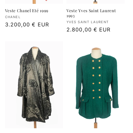
Veste Chanel Eté 1999
Veste Yves Saint Laurent
1993
Fournisseur :
CHANEL
Fournisseur :
YVES SAINT LAURENT
Prix
3.200,00 € EUR
Prix
2.800,00 € EUR
habituel
habituel