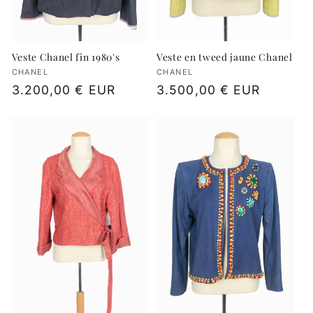
Veste Chanel fin 1980's
Veste en tweed jaune Chanel
Fournisseur :
CHANEL
Fournisseur :
CHANEL
Prix
3.200,00 € EUR
Prix
3.500,00 € EUR
habituel
habituel