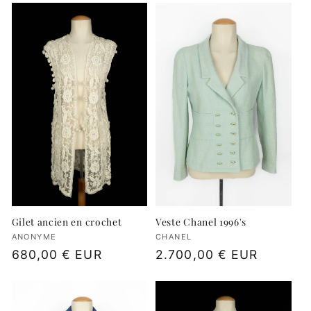
Veste Chanel 1996's
Gilet ancien en crochet
Fournisseur :
CHANEL
Fournisseur :
ANONYME
Prix
2.700,00 € EUR
Prix
680,00 € EUR
habituel
habituel