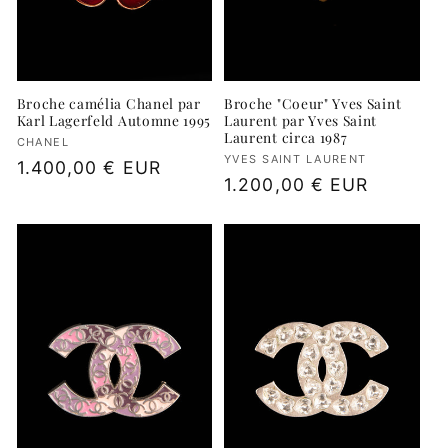
Broche "Coeur" Yves Saint
Broche camélia Chanel par
Laurent par Yves Saint
Karl Lagerfeld Automne 1995
Laurent circa 1987
Fournisseur :
CHANEL
Fournisseur :
YVES SAINT LAURENT
Prix
1.400,00 € EUR
Prix
1.200,00 € EUR
habituel
habituel