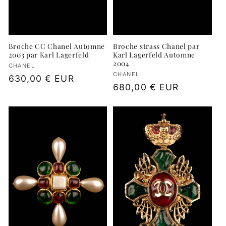
Broche strass Chanel par
Broche CC Chanel Automne
Karl Lagerfeld Automne
2003 par Karl Lagerfeld
2004
Fournisseur :
CHANEL
Fournisseur :
CHANEL
Prix
630,00 € EUR
Prix
680,00 € EUR
habituel
habituel