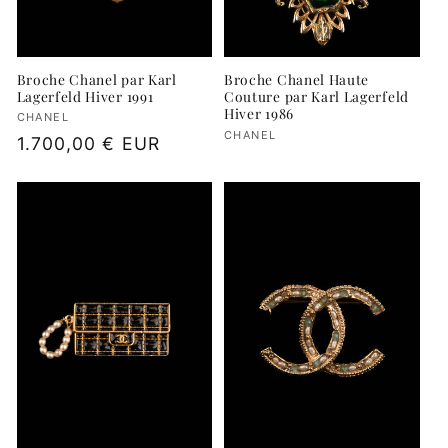
Broche Chanel par Karl
Broche Chanel Haute
Lagerfeld Hiver 1991
Couture par Karl Lagerfeld
Hiver 1986
Fournisseur :
CHANEL
Fournisseur :
CHANEL
Prix
1.700,00 € EUR
habituel