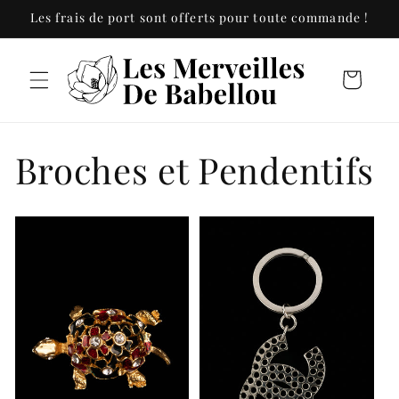
et
Les frais de port sont offerts pour toute commande !
passer
au
contenu
Panier
C
Broches et Pendentifs
o
l
l
e
c