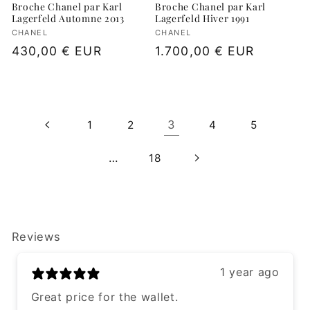
Broche Chanel par Karl
Broche Chanel par Karl
Lagerfeld Automne 2013
Lagerfeld Hiver 1991
Fournisseur :
CHANEL
Fournisseur :
CHANEL
Prix
430,00 € EUR
Prix
1.700,00 € EUR
habituel
habituel
3
1
2
4
5
…
18
Reviews
1 year ago
Great price for the wallet.